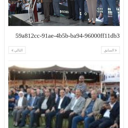
59a812cc-91ae-4b5b-ba94-96000ff11db3
السابق
التالي