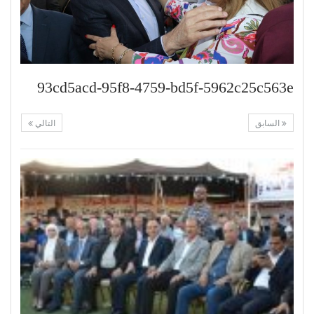
93cd5acd-95f8-4759-bd5f-5962c25c563e
السابق
التالي