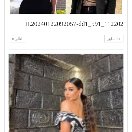
IL20240122092057-dd1_591_112202
السابق
التالي