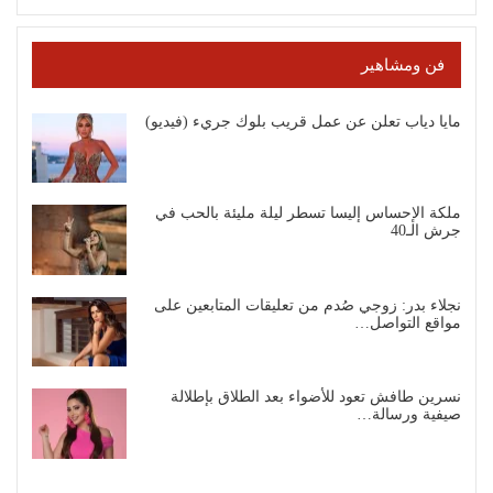
فن ومشاهير
مايا دياب تعلن عن عمل قريب بلوك جريء (فيديو)
ملكة الإحساس إليسا تسطر ليلة مليئة بالحب في
جرش الـ40
نجلاء بدر: زوجي صُدم من تعليقات المتابعين على
مواقع التواصل…
نسرين طافش تعود للأضواء بعد الطلاق بإطلالة
صيفية ورسالة…