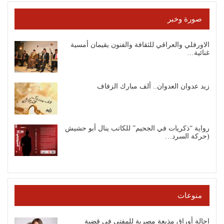
صورة وخبر
الاورفلي والعراقي للثقافة والفنون يقيمان أمسية
غنائية…
زيد عدوان العدوان.. ألف مبارك الزفاف
رواية “ذكريات في الجحيم” للكاتب ينال أبو حشيش
(حركة السرد…
منوعات
إحالة أوراق مذيعة مصرية للمفتي في قضية