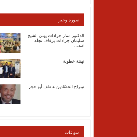
صورة وخبر
الدكتور منذر جرادات يهنئ الشيخ
سليمان جرادات بزفاف نجله
عبد…
تهنئة خطوبة
سِراج الحصّادين عاطف أبو حجر
منوعات