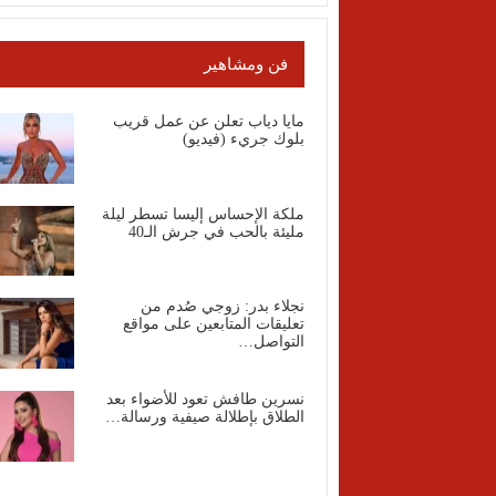
فن ومشاهير
مايا دياب تعلن عن عمل قريب
بلوك جريء (فيديو)
ملكة الإحساس إليسا تسطر ليلة
مليئة بالحب في جرش الـ40
نجلاء بدر: زوجي صُدم من
تعليقات المتابعين على مواقع
التواصل…
نسرين طافش تعود للأضواء بعد
الطلاق بإطلالة صيفية ورسالة…