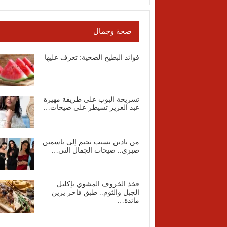
صحة وجمال
فوائد البطيخ الصحية: تعرف عليها
تسريحة البوب على طريقة مهيرة
عبد العزيز تسيطر على صيحات…
من نادين نسيب نجيم إلى ياسمين
صبري.. صيحات الجمال التي…
فخذ الخروف المشوي بإكليل
الجبل والثوم.. طبق فاخر يزين
مائدة…