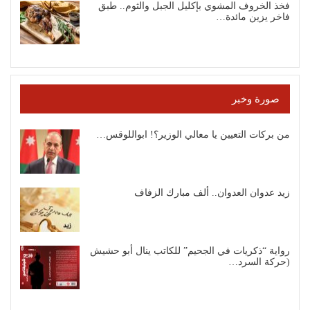
فخذ الخروف المشوي بإكليل الجبل والثوم.. طبق
فاخر يزين مائدة…
صورة وخبر
من بركات التعيين يا معالي الوزير؟! ابواللوقس…
زيد عدوان العدوان.. ألف مبارك الزفاف
رواية “ذكريات في الجحيم” للكاتب ينال أبو حشيش
(حركة السرد…