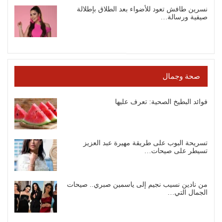
نسرين طافش تعود للأضواء بعد الطلاق بإطلالة
صيفية ورسالة…
صحة وجمال
فوائد البطيخ الصحية: تعرف عليها
تسريحة البوب على طريقة مهيرة عبد العزيز
تسيطر على صيحات…
من نادين نسيب نجيم إلى ياسمين صبري.. صيحات
الجمال التي…