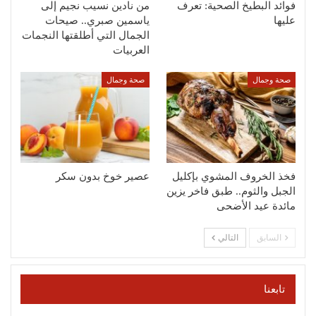
فوائد البطيخ الصحية: تعرف
من نادين نسيب نجيم إلى
عليها
ياسمين صبري.. صيحات
الجمال التي أطلقتها النجمات
العربيات
صحة وجمال
صحة وجمال
فخذ الخروف المشوي بإكليل
عصير خوخ بدون سكر
الجبل والثوم.. طبق فاخر يزين
مائدة عيد الأضحى
السابق
التالي
تابعنا