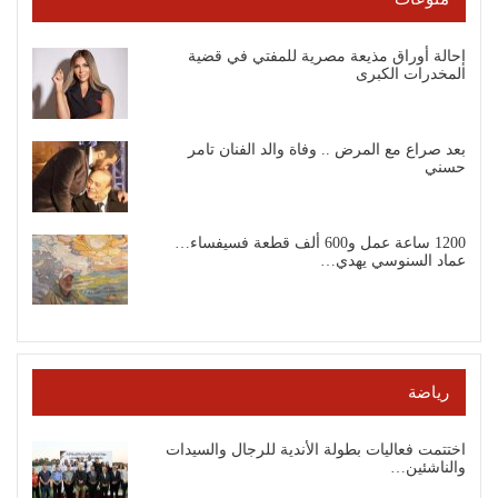
إحالة أوراق مذيعة مصرية للمفتي في قضية
المخدرات الكبرى
بعد صراع مع المرض .. وفاة والد الفنان تامر
حسني
1200 ساعة عمل و600 ألف قطعة فسيفساء…
عماد السنوسي يهدي…
رياضة
اختتمت فعاليات بطولة الأندية للرجال والسيدات
والناشئين…