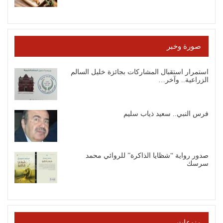
صورة وخبر
استمرار استقبال المشاركات بجائزة خليل السالم
الزراعية.. وآخر…
فرس النبي.. سعيد ذياب سليم
صدور رواية “شظايا الذاكرة” للروائي محمد
سرسك
منوعات