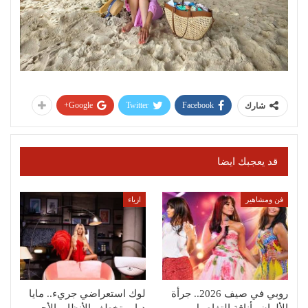
Google+
Twitter
Facebook
شارك
قد يعجبك ايضا
فن ومشاهير
ازياء
روبي في صيف 2026.. جرأة
لوك استعراضي جريء.. مايا