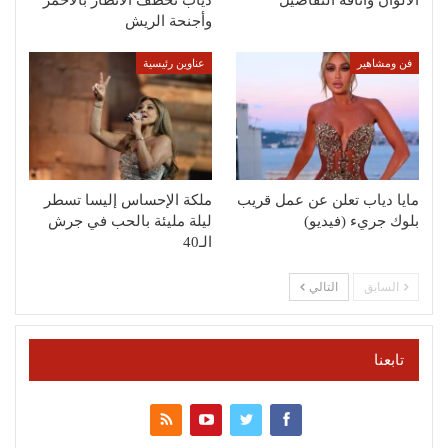
الألوان وأناقة التفاصيل
دياب تخطف الأنظار بالأحمر
وأجنحة الريش
فن ومشاهير
عناوين رئيسية
مايا دياب تعلن عن عمل قريب
ملكة الإحساس إليسا تسطر
بلوك جريء (فيديو)
ليلة مليئة بالحب في جرش
الـ40
السابق
التالي
تابعنا