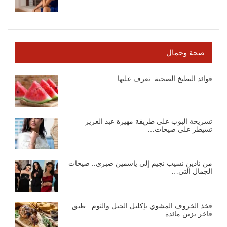
صحة وجمال
فوائد البطيخ الصحية: تعرف عليها
تسريحة البوب على طريقة مهيرة عبد العزيز
تسيطر على صيحات…
من نادين نسيب نجيم إلى ياسمين صبري.. صيحات
الجمال التي…
فخذ الخروف المشوي بإكليل الجبل والثوم.. طبق
فاخر يزين مائدة…