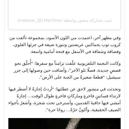
تمت مشاركة منشور بواسطة ‏‎Mai Omar‎‏ (@‏‎maiomar_‎‏)
وفي مظهر آخر، اعتمدت مي اللون الأسود، بمجموعة تألفت من
كروب توب بحمالتين عريضتين وتنورة ضيقة في جزئها العلوي،
وفضافة وشفافة في الأسفل مع فتحة أمامية واسعة.
وكانت النجمة التلفزيونية علّقت تزامناً مع سفرها: “أُحلّق نحو
قصصٍ جديدة، فصلًا تلو الآخر”، وأضافت حين وصولها إلى جزر
سيشيل: “قطعةٌ صغيرةٌ من الجنة على الأرض”.
وتحدثت في منشور لاحق عن عطلتها: “أردتُ إجازةً لا أضطر فيها
لارتداء فساتينٍ فاخرةٍ وماركاتٍ فاخرةٍ طوال الوقت… إجازةً
أمشي فيها حافيةَ القدمين، وأسترخي تحت شجرة، وأشعرُ بأجواء
الصيف الحقيقية، وأكونُ حرّةً… روحًا حرة”.