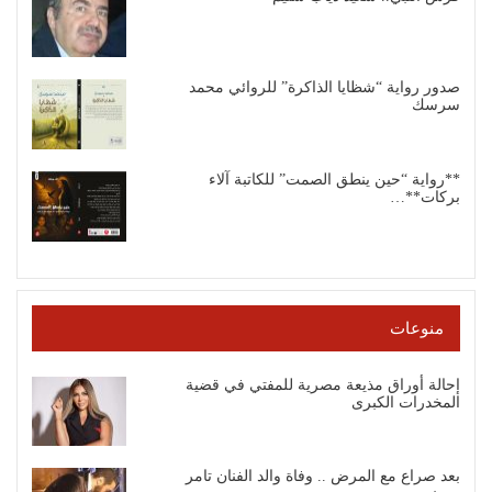
صدور رواية “شظايا الذاكرة” للروائي محمد
سرسك
**رواية “حين ينطق الصمت” للكاتبة آلاء
بركات**…
منوعات
إحالة أوراق مذيعة مصرية للمفتي في قضية
المخدرات الكبرى
بعد صراع مع المرض .. وفاة والد الفنان تامر