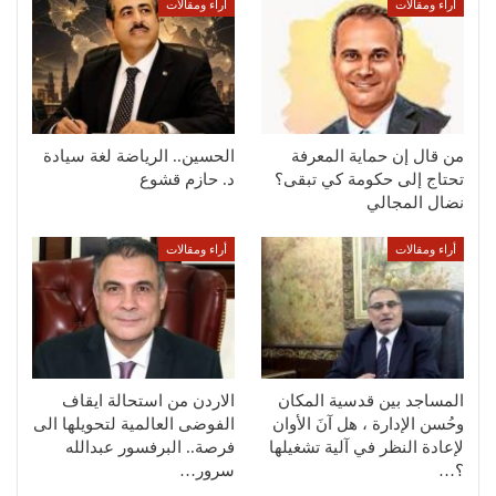
أراء ومقالات
أراء ومقالات
من قال إن حماية المعرفة
الحسين.. الرياضة لغة سيادة
تحتاج إلى حكومة كي تبقى؟
د. حازم قشوع
نضال المجالي
أراء ومقالات
أراء ومقالات
المساجد بين قدسية المكان
الاردن من استحالة ايقاف
وحُسن الإدارة ، هل آنَ الأوان
الفوضى العالمية لتحويلها الى
لإعادة النظر في آلية تشغيلها
فرصة.. البرفسور عبدالله
؟…
سرور…