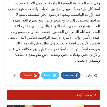
وفي هذه المناسبة الوطنية الجامعة، لا يكون الاحتفاء مجرد
استذكار، بل تجديدًا لعهدٍ راسخ بين القيادة والشعب، عهدٍ تمضي
فيه الإرادة الهاشمية ومعها الأردنيون نحو المستقبل بثقةٍ لا
تتراجع، مستندين إلى تاريخٍ منجز وإلى رؤيةٍ تصوغ الغد. وبهذه
المناسبة، نرفع أسمى آيات التهنئة والتبريك إلى مقام جلالة
الملك عبدالله الثاني ابن الحسين، حفظه الله، وإلى سمو ولي
عهده الأمين، وإلى الأسرة الأردنية الواحدة، سائلين الله أن تبقى
شمس الأردن ساطعة لا تغيب، وأن يظل وطن النجوم عاليًا
بدوره، راسخًا بثوابته، ماضيًا نحو مستقبلٍ يليق بمكانته. كل عام
والأردن بخير، وقيادته بخير، وشعبه ماضٍ نحو مجدٍ لا ينطفئ
وشمس لا تغيب .
Google+
Twitter
Facebook
شارك
قد يعجبك ايضا