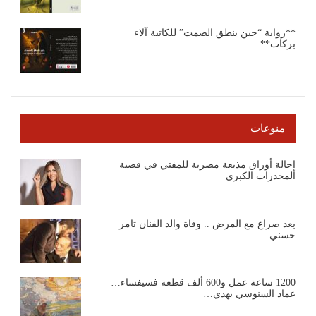
**رواية “حين ينطق الصمت” للكاتبة آلاء
بركات**…
منوعات
إحالة أوراق مذيعة مصرية للمفتي في قضية
المخدرات الكبرى
بعد صراع مع المرض .. وفاة والد الفنان تامر
حسني
1200 ساعة عمل و600 ألف قطعة فسيفساء…
عماد السنوسي يهدي…