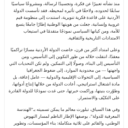
منذ نشأته تعبيرًا عن فكرة، وتجسيدًا لرسالة، ومشروعًا سياسيًا
سابقًا لحدوده، ولاحقًا في تأثيره لمحيطه. فقد تأسست الدولة
الأردنية على قاعدة فكرية تنويرية، استندت إلى منظومة قيم
عروبية وإنسانية، جعلت من هويتها الوطنية إطارًا جامعًا يتسع
للأمة، ومن كيانها السياسي نموذجًا متقدمًا في استيعاب
الامتدادات التاريخية والثقافية.
وعلى امتداد أكثر من قرن، خاضت الدولة الأردنية مسارًا تراكميًا
معقدًا، انتقلت خلاله من طور التكوين إلى التأسيس، ومن
التأسيس إلى البناء، وصولًا إلى التمكين. ولم تكن التحديات التي
واجهتها — من محدودية الموارد، إلى ضغوط الجغرافيا
السياسية، إلى التحولات الإقليمية والدولية — عامل إعاقة، بل
مادة اشتغال استراتيجي، أعادت الدولة من خلالها إنتاج أدواتها،
وطوّرت بنيتها، وراكمت خبرتها، حتى غدت نموذجًا للدولة القادرة
على التكيّف والاستمرار.
وفي هذا السياق، تبلورت معالم ما يمكن تسميته بـ”الهندسة
المعرفية للدولة”، بوصفها الإطار الناظم لمسار النهوض
الوطني، والقائم على ثلاثية متكاملة: بناء المؤسسات، وتطوير