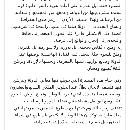
الصمود فقط، بل بقدرته على إعادة تعريف القوة ذاتها؛ قوة
تستمد مشروعيتها من الدولة، وعمقها من المجتمع، وامتدادها
من الرسالة. ولهذا، سيبقى الأردن — رغم ضيق الجغرافيا
واتساع التحديات — دولةً صلبةً في بنيتها، راسخةً في شرعيتها،
عصيةً على الانكسار، قادرةً على تحويل الضغط إلى طاقة،
والتحدي إلى إنجاز، والواقع إلى فرصة.
إنه وطنٌ لا يُقاس بحجمه، بل بدوره، ولا بموارده، بل بقدرته؛
وطنٌ للنجوم حقًا، تتجلى فيه القيادة الهاشمية بوصفها عقل
الدولة وصانع توازنها، تبنيها بالمعرفة، وتحميها بالإرادة، وترسّخ
الثقة كمنهج ومسار.
وفي ختام هذه المسيرة التي تتوهّج فيها معاني الدولة وتترسّخ
فيها فلسفة الإنجاز، يطلّ عيد الجلوس الملكي السابع والعشرون
بوصفه شمسًا متجددة تُضيء درب الوطن، وتمنح “وطن النجوم”
أفقًا أوسع ليواصل إشعاعه في فضاء الدور والرسالة، حيث
تتلاقى رمزية النجوم بثباتها مع سطوع الشمس بديمومتها، في
معادلة أردنية تؤكد أن هذا الوطن لا يكتفي بأن يلمع في سماء
الحضور، بل يصنع نوره بفعله ويجدّد إشراقه بإرادته.