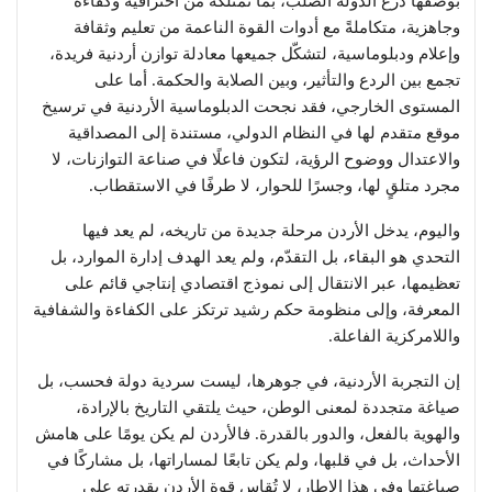
بوصفها درع الدولة الصلب، بما تمتلكه من احترافية وكفاءة
وجاهزية، متكاملةً مع أدوات القوة الناعمة من تعليم وثقافة
وإعلام ودبلوماسية، لتشكّل جميعها معادلة توازن أردنية فريدة،
تجمع بين الردع والتأثير، وبين الصلابة والحكمة. أما على
المستوى الخارجي، فقد نجحت الدبلوماسية الأردنية في ترسيخ
موقع متقدم لها في النظام الدولي، مستندة إلى المصداقية
والاعتدال ووضوح الرؤية، لتكون فاعلًا في صناعة التوازنات، لا
مجرد متلقٍ لها، وجسرًا للحوار، لا طرفًا في الاستقطاب.
واليوم، يدخل الأردن مرحلة جديدة من تاريخه، لم يعد فيها
التحدي هو البقاء، بل التقدّم، ولم يعد الهدف إدارة الموارد، بل
تعظيمها، عبر الانتقال إلى نموذج اقتصادي إنتاجي قائم على
المعرفة، وإلى منظومة حكم رشيد ترتكز على الكفاءة والشفافية
واللامركزية الفاعلة.
إن التجربة الأردنية، في جوهرها، ليست سردية دولة فحسب، بل
صياغة متجددة لمعنى الوطن، حيث يلتقي التاريخ بالإرادة،
والهوية بالفعل، والدور بالقدرة. فالأردن لم يكن يومًا على هامش
الأحداث، بل في قلبها، ولم يكن تابعًا لمساراتها، بل مشاركًا في
صياغتها وفي هذا الإطار، لا تُقاس قوة الأردن بقدرته على