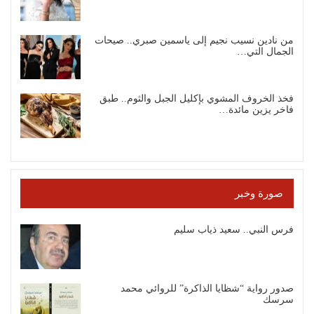
من نادين نسيب نجيم إلى ياسمين صبري.. صيحات
الجمال التي…
فخذ الخروف المشوي بإكليل الجبل والثوم.. طبق
فاخر يزين مائدة…
صورة وخبر
فرس النبي.. سعيد ذياب سليم
صدور رواية “شظايا الذاكرة” للروائي محمد
سرسك