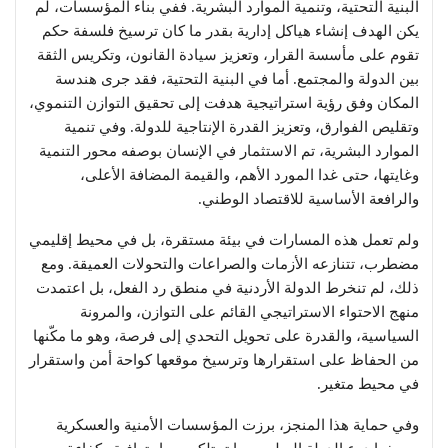
البنية التحتية، وتنمية الموارد البشرية. ففي بناء المؤسسات، لم
يكن الهدف إنشاء هياكل إدارية بقدر ما كان ترسيخ فلسفة حكم
تقوم على مأسسة القرار، وتعزيز سيادة القانون، وتكريس الثقة
بين الدولة والمجتمع. أما في البنية التحتية، فقد جرى هندسة
المكان وفق رؤية استراتيجية هدفت إلى تحقيق التوازن التنموي،
وتقليص الفوارق، وتعزيز القدرة الإنتاجية للدولة. وفي تنمية
الموارد البشرية، تم الاستثمار في الإنسان بوصفه محور التنمية
وغايتها، حتى غدا المورد الأهم، والقيمة المضافة الأعلى،
والرافعة الأساسية للاقتصاد الوطني.
ولم تعمل هذه المسارات في بيئة مستقرة، بل في محيط إقليمي
مضطرب، تتنازعه الأزمات والصراعات والتحولات العميقة. ومع
ذلك، لم تنخرط الدولة الأردنية في منطق رد الفعل، بل اعتمدت
منهج الاحتواء الاستراتيجي القائم على التوازن، والمرونة
السياسية، والقدرة على تحويل التحدي إلى فرصة، وهو ما مكّنها
من الحفاظ على استقرارها وترسيخ موقعها كواحة أمن واستقرار
في محيط متغير.
وفي حماية هذا المنجز، برزت المؤسسات الأمنية والعسكرية