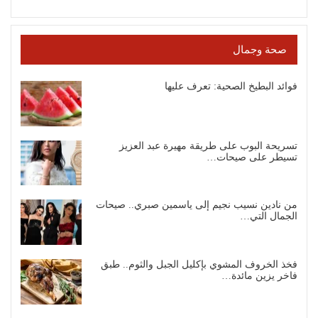
صحة وجمال
فوائد البطيخ الصحية: تعرف عليها
تسريحة البوب على طريقة مهيرة عبد العزيز
تسيطر على صيحات…
من نادين نسيب نجيم إلى ياسمين صبري.. صيحات
الجمال التي…
فخذ الخروف المشوي بإكليل الجبل والثوم.. طبق
فاخر يزين مائدة…