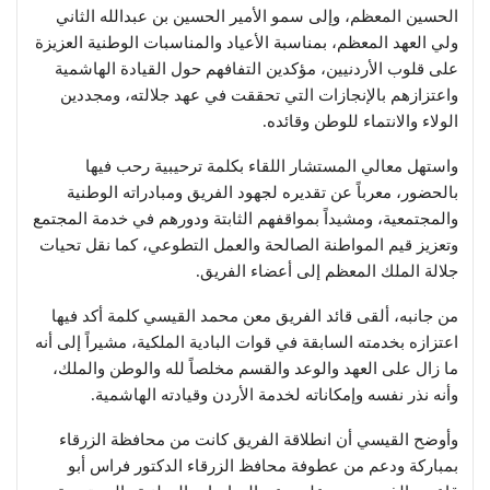
الحسين المعظم، وإلى سمو الأمير الحسين بن عبدالله الثاني
ولي العهد المعظم، بمناسبة الأعياد والمناسبات الوطنية العزيزة
على قلوب الأردنيين، مؤكدين التفافهم حول القيادة الهاشمية
واعتزازهم بالإنجازات التي تحققت في عهد جلالته، ومجددين
الولاء والانتماء للوطن وقائده.
واستهل معالي المستشار اللقاء بكلمة ترحيبية رحب فيها
بالحضور، معرباً عن تقديره لجهود الفريق ومبادراته الوطنية
والمجتمعية، ومشيداً بمواقفهم الثابتة ودورهم في خدمة المجتمع
وتعزيز قيم المواطنة الصالحة والعمل التطوعي، كما نقل تحيات
جلالة الملك المعظم إلى أعضاء الفريق.
من جانبه، ألقى قائد الفريق معن محمد القيسي كلمة أكد فيها
اعتزازه بخدمته السابقة في قوات البادية الملكية، مشيراً إلى أنه
ما زال على العهد والوعد والقسم مخلصاً لله والوطن والملك،
وأنه نذر نفسه وإمكاناته لخدمة الأردن وقيادته الهاشمية.
وأوضح القيسي أن انطلاقة الفريق كانت من محافظة الزرقاء
بمباركة ودعم من عطوفة محافظ الزرقاء الدكتور فراس أبو