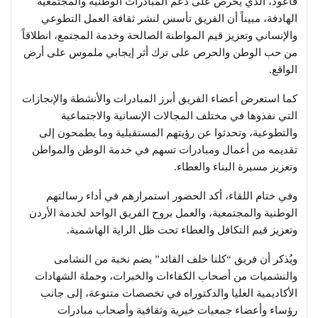
قاعود، الذي يحرص على دعم المبادرات الوطنية والمجتمعية
الهادفة، مبيناً أن الفريق تأسس لنشر ثقافة العمل التطوعي
والإنساني وتعزيز قيم المواطنة الصالحة وخدمة المجتمع، انطلاقاً
من حب الوطن والحرص على ترك أثر إيجابي ملموس على أرض
الواقع.
كما استعرض أعضاء الفريق أبرز المبادرات والأنشطة والإنجازات
التي نفذوها في مختلف المجالات الإنسانية والاجتماعية
والتطوعية، وتحدثوا عن رؤيتهم المستقبلية وما يطمحون إلى
تقديمه من أعمال ومبادرات تسهم في خدمة الوطن والمواطن
وتعزيز مسيرة البناء والعطاء.
وفي ختام اللقاء، أكد الحضور استمرارهم في أداء رسالتهم
الوطنية والمجتمعية، والعمل بروح الفريق الواحد لخدمة الأردن
وتعزيز قيم التكافل والعطاء تحت ظل الراية الهاشمية.
ويُذكر أن فريق “كلنا خلف القائد” يضم نخبة من النشامى
والنشميات من أصحاب الكفاءات والخبرات، وحملة الشهادات
الأكاديمية العليا والدكتوراه في تخصصات متنوعة، إلى جانب
رؤساء وأعضاء جمعيات خيرية وثقافية وأصحاب مبادرات