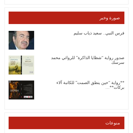
صورة وخبر
فرس النبي.. سعيد ذياب سليم
صدور رواية “شظايا الذاكرة” للروائي محمد
سرسك
**رواية “حين ينطق الصمت” للكاتبة آلاء
بركات**…
منوعات