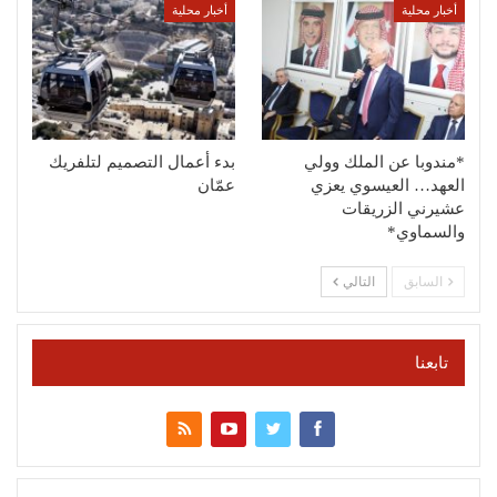
أخبار محلية
أخبار محلية
*مندوبا عن الملك وولي
بدء أعمال التصميم لتلفريك
العهد… العيسوي يعزي
عمّان
عشيرني الزريقات
والسماوي*
السابق
التالي
تابعنا