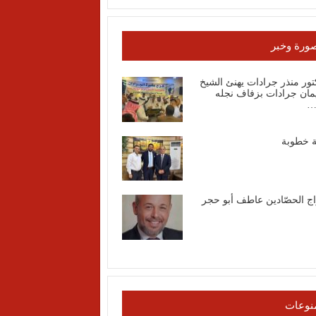
ورة وخبر
تور منذر جرادات يهنئ الشيخ
مان جرادات بزفاف نجله
…
ة خطوبة
اج الحصّادين عاطف أبو حجر
نوعات