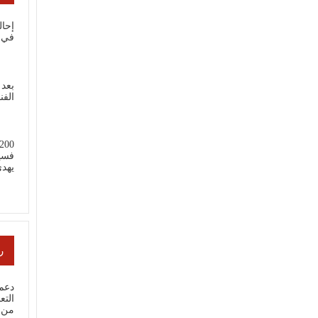
إحال
في 
بعد 
الفن
فسي
يهد
ر
دعم 
من