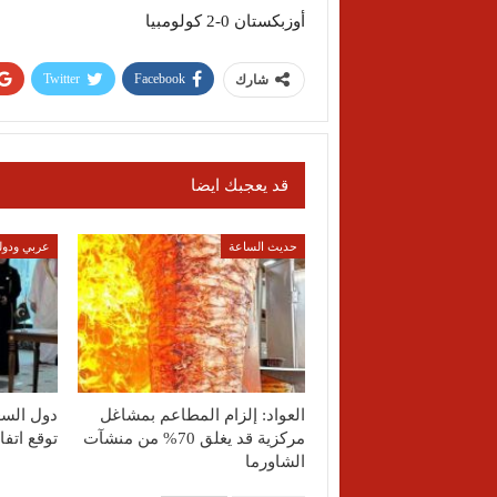
أوزبكستان 0-2 كولومبيا
Twitter
Facebook
شارك
قد يعجبك ايضا
حديث الساعة
عربي ودول
العواد: إلزام المطاعم بمشاغل
دول السع
مركزية قد يغلق 70% من منشآت
توقع اتف
الشاورما