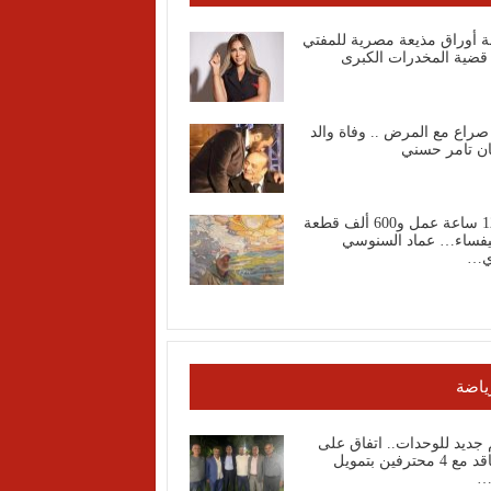
ة أوراق مذيعة مصرية للمفتي
قضية المخدرات الكبرى
صراع مع المرض .. وفاة والد
ان تامر حسني
1200 ساعة عمل و600 ألف قطعة
فساء… عماد السنوسي
ي…
ياضة
جديد للوحدات.. اتفاق على
التعاقد مع 4 محترفين بتمويل
…