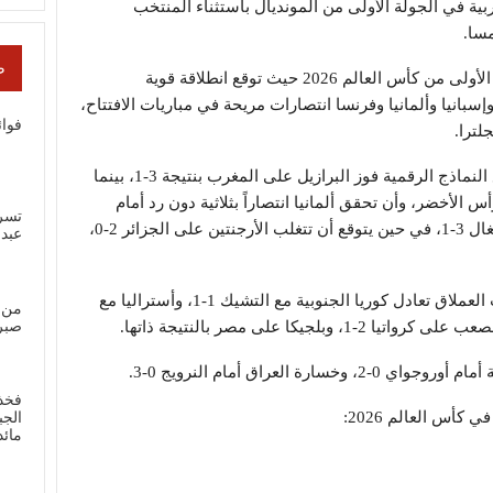
ية في الجولة الأولى من المونديال باستثناء المنتخب
مسا.
ص
وأثار حاسوب عملاق الجدل حول نتائج الجولة الأولى من كأس العالم 2026 حيث توقع انطلاقة قوية
سبانيا وألمانيا وفرنسا انتصارات مريحة في مباريات الافتتاح،
فوائ
لترا.
ذكر حساب GambIingPro على إكس أنه تتوقع النماذج الرقمية فوز البرازيل على المغرب بنتيجة 3-1، بينما
 الأخضر، وأن تحقق ألمانيا انتصاراً بثلاثية دون رد أمام
تسر
كوراساو. كما تبدو فرنسا مرشحة لتجاوز السنغال 3-1، في حين يتوقع أن تتغلب الأرجنتين على الجزائر 2-0،
عبد
وفي أبرز المباريات المتوازنة، يتوقع الحاسوب العملاق تعادل كوريا الجنوبية مع التشيك 1-1، وأستراليا مع
من 
لجيكا على مصر بالنتيجة ذاتها.
صبر
العراق أمام النرويج 0-3.
فخذ
كأس العالم 2026:
الجب
مائ