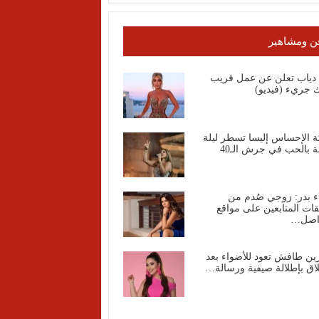
ن ومشاهير
ا دياب تعلن عن عمل قريب
 جريء (فيديو)
ة الإحساس إليسا تسطر ليلة
ة بالحب في جرش الـ40
ء بدر: زوجي صُدم من
قات المتابعين على مواقع
واصل…
ين طافش تعود للأضواء بعد
اق بإطلالة صيفية ورسالة…