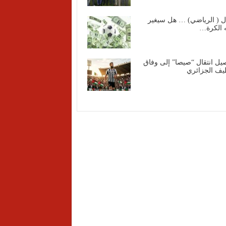
ل ( الرياضي) … هل سيغير
 الكرة…
يل انتقال “صيصا” إلى وفاق
ف الجزائري