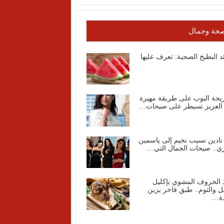
حة وجمال
د البطيخ الصحية: تعرف عليها
يحة البوب على طريقة مهيرة
 العزيز تسيطر على صيحات…
نادين نسيب نجيم إلى ياسمين
ي.. صيحات الجمال التي…
 الخروف المشوي بإكليل
ل والثوم.. طبق فاخر يزين
دة…