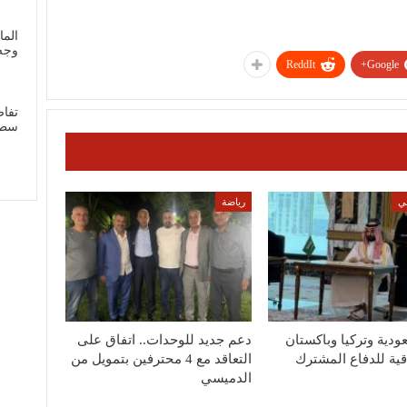
الما
وجه
ReddIt
Google+
تفاص
سطي
ي
رياضة
ودية وتركيا وباكستان
دعم جديد للوحدات.. اتفاق على
اقية للدفاع المشترك
التعاقد مع 4 محترفين بتمويل من
الدميسي