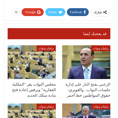
Google+
Twitter
Facebook
شارك
قد يعجبك ايضا
برلمان ونواب
برلمان ونواب
الزعبي يفتح النار على إدارة
مجلس النواب يقر “الملكية
جلسات النواب.. والغويري:
العقارية” ويرفض إعادة فتح
حقوق المواطنين خط أحمر
مادة سكك الحديد
برلمان ونواب
برلمان ونواب