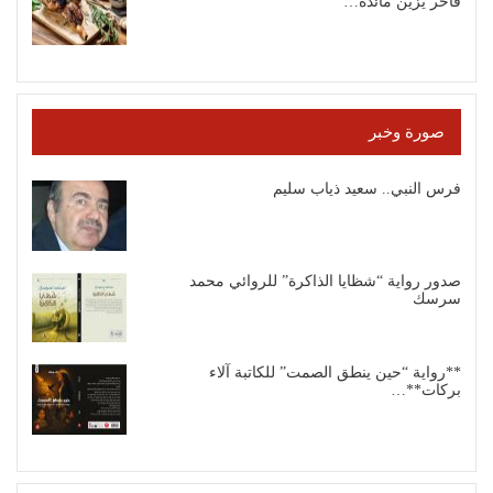
فاخر يزين مائدة…
صورة وخبر
فرس النبي.. سعيد ذياب سليم
صدور رواية “شظايا الذاكرة” للروائي محمد
سرسك
**رواية “حين ينطق الصمت” للكاتبة آلاء
بركات**…