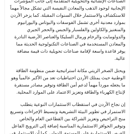
الصناعات الإنشائية والتحويلية المتقدمة إلى جانب المؤشرات
الإيجابية لوجود الذهب والمعادن النفيسة التي تشكل مجالاً مهماً
للاستكشاف والاستثمار خلال السنوات المقبلة. كما يزخر الأردن
بموارد معدنية أخرى تشمل الفوسفات والبوتاس واليورانيوم
والمنغنيز والكاولين والفلسبار والجبس والحجر الجيري
والدولومايت والرخام ورمال السليكا والعناصر الأرضية النادرة
والمعادن المستخدمة في الصناعات التكنولوجية الحديثة مما
يوفر قاعدة واسعة لإقامة صناعات تحويلية ذات قيمة مضافة
عالية.
ويحتل الصخر الزيتي مكانة استراتيجية ضمن منظومة الطاقة
الوطنية حيث يمتلك الأردن احتياطيات تعد من الأكبر عالمياً وهو
ما يجعله مورداً مهماً لدعم أمن الطاقة وتوفير مصادر مستقرة
لإنتاج الكهرباء والطاقة وتعزيز الاعتماد على الموارد المحلية.
إن نجاح الأردن في استقطاب الاستثمارات النوعية يتطلب
الاستمرار في تطوير البيئة التشريعية وتبسيط الإجراءات وتسريع
منح التراخيص وتعزيز الشراكة بين القطاعين العام والخاص
وتوفير الحوافز الاستثمارية المناسبة إضافة إلى الترويج الفاعل
للفرص الاستثمارية على المستوى الدولي. كما أن الاستثمار في