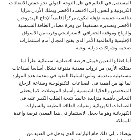
المستقبل في العالم في ظل التوجه الدولي نحو خفض الانبعاثات
الكربونية والتحول إلى الاقتصاد الأخضر ويملك الأردن مزايا
تنافسية حقيقية تؤهله ليكون مركزاً إقليمياً لإنتاج الهيدروجين
الأخضر وتصديره مستفيداً من وفرة مصادر الطاقة الشمسية
والرياح وموقعه الجغرافي الاستراتيجي وقربه من الأسواق
الإقليمية والعالمية الأمر الذي يفتح المجال أمام استثمارات
ضخمة وشراكات دولية نوعية.
أما قطاع التعدين فيمثل فرصة اقتصادية استثنائية نظراً لما
يمتلكه الأردن من ثروات معدنية متنوعة تشكل أساساً لصناعات
مستقبلية متقدمة. وتأتي السليكا النقية في مقدمة هذه الموارد
لما لها من أهمية في الصناعات التكنولوجية وصناعة الزجاج
المتخصص والخلايا الشمسية وأشباه الموصلات. كما يحظى
النحاس بأهمية متزايدة عالمياً نتيجة الطلب الكبير عليه في
الصناعات الكهربائية وتقنيات الطاقة النظيفة والسيارات
الكهربائية وهو ما يجعل الاستثمار في هذا المعدن فرصة واعدة
للمملكة.
ويضاف إلى ذلك خام البازلت الذي يدخل في العديد من