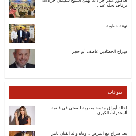
الدكتور منذر جرادات يهنئ الشيخ سليمان جرادات
بزفاف نجله عبد…
تهنئة خطوبة
سِراج الحصّادين عاطف أبو حجر
منوعات
إحالة أوراق مذيعة مصرية للمفتي في قضية
المخدرات الكبرى
بعد صراع مع المرض .. وفاة والد الفنان تامر