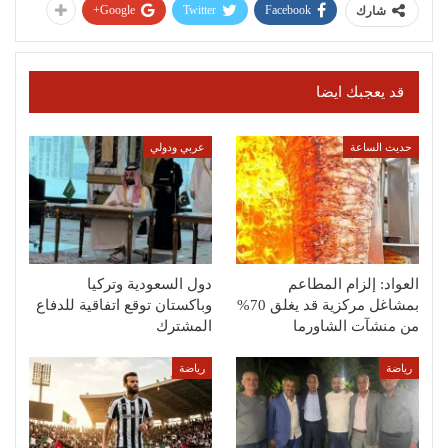
Google+
Twitter
Facebook
شارك
قد يعجبك ايضا
حديث الساعة
عربي ودولي
العواد: إلزام المطاعم
دول السعودية وتركيا
بمشاغل مركزية قد يغلق 70%
وباكستان توقع اتفاقية للدفاع
من منشآت الشاورما
المشترك
رياضة
رياضة