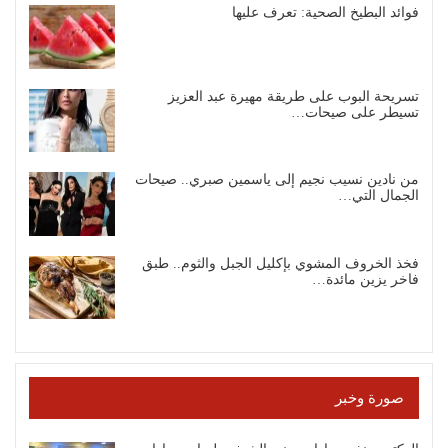
فوائد البطيخ الصحية: تعرف عليها
تسريحة البوب على طريقة مهيرة عبد العزيز
تسيطر على صيحات…
من نادين نسيب نجيم إلى ياسمين صبري.. صيحات
الجمال التي…
فخذ الخروف المشوي بإكليل الجبل والثوم.. طبق
فاخر يزين مائدة…
صورة وخبر