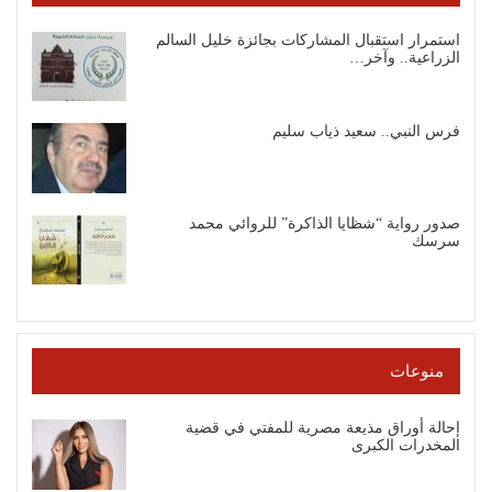
استمرار استقبال المشاركات بجائزة خليل السالم
الزراعية.. وآخر…
فرس النبي.. سعيد ذياب سليم
صدور رواية “شظايا الذاكرة” للروائي محمد
سرسك
منوعات
إحالة أوراق مذيعة مصرية للمفتي في قضية
المخدرات الكبرى