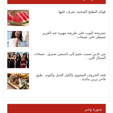
فوائد البطيخ الصحية: تعرف عليها
تسريحة البوب على طريقة مهيرة عبد العزيز
تسيطر على صيحات…
من نادين نسيب نجيم إلى ياسمين صبري.. صيحات
الجمال التي…
فخذ الخروف المشوي بإكليل الجبل والثوم.. طبق
فاخر يزين مائدة…
صورة وخبر