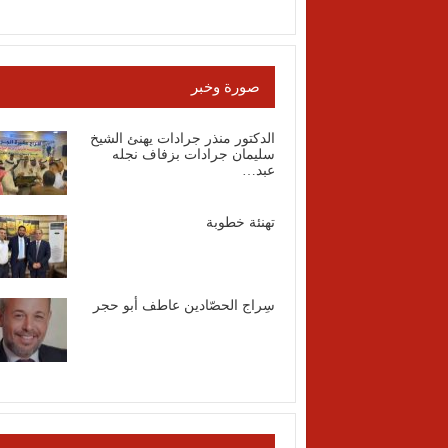
صورة وخبر
الدكتور منذر جرادات يهنئ الشيخ
سليمان جرادات بزفاف نجله
عبد…
تهنئة خطوبة
سِراج الحصّادين عاطف أبو حجر