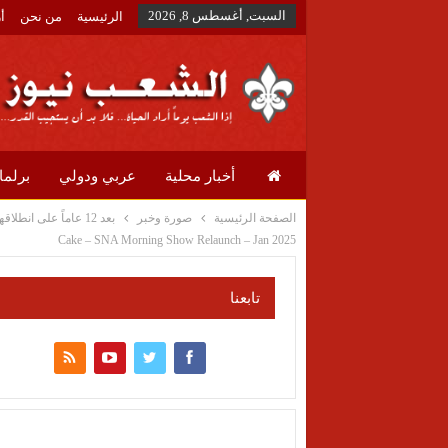
السبت, أغسطس 8, 2026
الرئيسية
من نحن
أ
أخبار محلية
عربي ودولي
برلما
الصفحة الرئيسية
صورة وخبر
بعد 12 عاماً على انطلاقها سكاي نيوز عربية تدخل مرحلة جديدة من التميز والريادة الإعلامية مع استوديوهات متطورة وشبكة برامج جديدة ومُبتكرة
Cake – SNA Morning Show Relaunch – Jan 2025
تابعنا