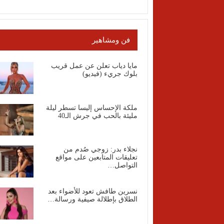
فن ومشاهير
مايا دياب تعلن عن عمل قريب
بلوك جريء (فيديو)
ملكة الإحساس إليسا تسطر ليلة
مليئة بالحب في جرش الـ40
نجلاء بدر: زوجي صُدم من
تعليقات المتابعين على مواقع
التواصل…
نسرين طافش تعود للأضواء بعد
الطلاق بإطلالة صيفية ورسالة…