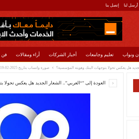
أرسل لنا
إتصل بنا
ن ونواب
تعليم وجامعات
أخبار الشركات
أراء ومقالات
فن 
لجديد هل يعكس تحولا بتوجهات البنك وهويته المؤسسية؟
صورة واتساب بتاريخ 2025-02-19 في 21.10.18_3c6316af
العودة إلى "“العربي”.. الشعار الجديد هل يعكس تحولا ب