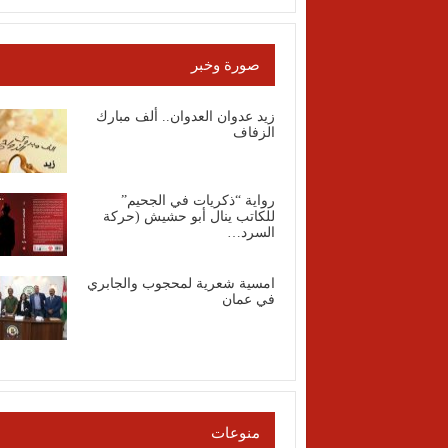
صورة وخبر
زيد عدوان العدوان.. ألف مبارك
الزفاف
رواية “ذكريات في الجحيم”
للكاتب ينال أبو حشيش (حركة
السرد…
امسية شعرية لمحجوب والجابري
في عمان
منوعات