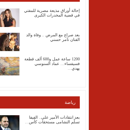
إحالة أوراق مذيعة مصرية للمفتي
في قضية المخدرات الكبرى
بعد صراع مع المرض .. وفاة والد
الفنان تامر حسني
1200 ساعة عمل و600 ألف قطعة
فسيفساء… عماد السنوسي
يهدي…
رياضة
بعد انتقادات الأمير علي.. الفيفا
تسلّم النشامى مستحقات كأس…