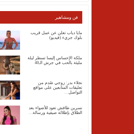
فن ومشاهير
مايا دياب تعلن عن عمل قريب
بلوك جريء (فيديو)
ملكة الإحساس إليسا تسطر ليلة
مليئة بالحب في جرش الـ40
نجلاء بدر: زوجي صُدم من
تعليقات المتابعين على مواقع
التواصل…
نسرين طافش تعود للأضواء بعد
الطلاق بإطلالة صيفية ورسالة…