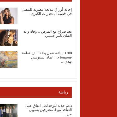
إحالة أوراق مذيعة مصرية للمفتي
في قضية المخدرات الكبرى
بعد صراع مع المرض .. وفاة والد
الفنان تامر حسني
1200 ساعة عمل و600 ألف قطعة
فسيفساء… عماد السنوسي
يهدي…
رياضة
دعم جديد للوحدات.. اتفاق على
التعاقد مع 4 محترفين بتمويل
من…