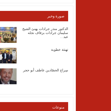
صورة وخبر
الدكتور منذر جرادات يهنئ الشيخ
سليمان جرادات بزفاف نجله
عبد…
تهنئة خطوبة
سِراج الحصّادين عاطف أبو حجر
منوعات