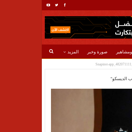
ومشاهير
صورة وخبر
المزيد
Snapinst-app_48207111
وب الديسكو"