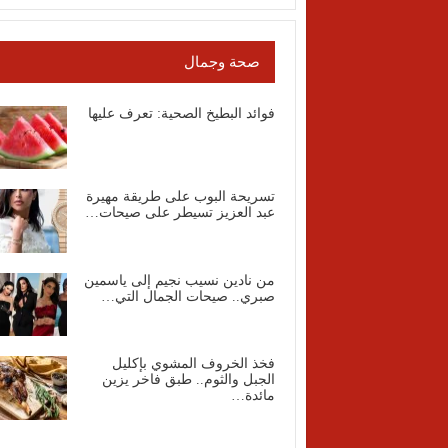
صحة وجمال
فوائد البطيخ الصحية: تعرف عليها
تسريحة البوب على طريقة مهيرة
عبد العزيز تسيطر على صيحات…
من نادين نسيب نجيم إلى ياسمين
صبري.. صيحات الجمال التي…
فخذ الخروف المشوي بإكليل
الجبل والثوم.. طبق فاخر يزين
مائدة…