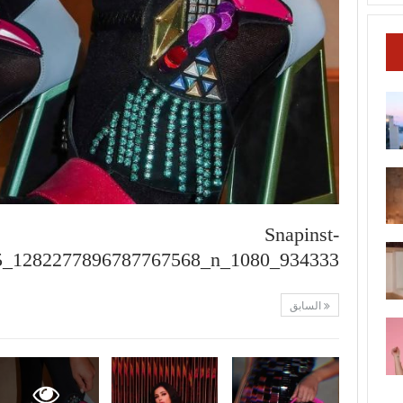
Snapinst-
5_1282277896787767568_n_1080_934333
السابق