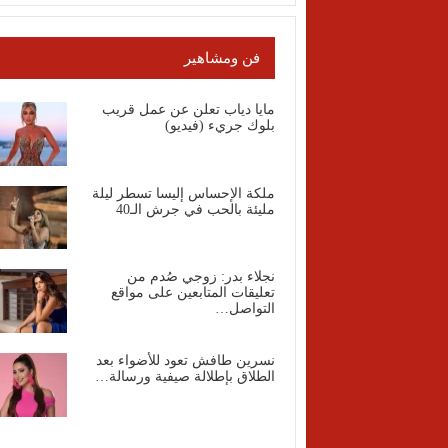
فن ومشاهير
مايا دياب تعلن عن عمل قريب
بلوك جريء (فيديو)
ملكة الإحساس إليسا تسطر ليلة
مليئة بالحب في جرش الـ40
نجلاء بدر: زوجي صُدم من
تعليقات المتابعين على مواقع
التواصل…
نسرين طافش تعود للأضواء بعد
الطلاق بإطلالة صيفية ورسالة…