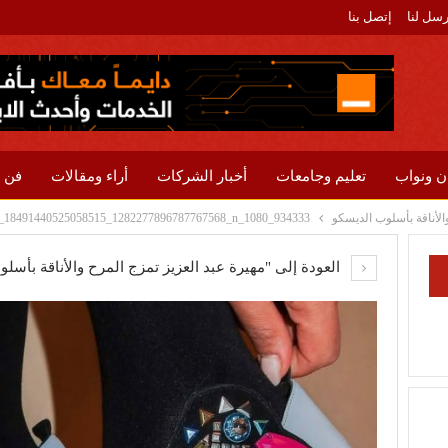
رسل لنا
إتصل بنا
ن ونواب
تعليم وجامعات
أخبار الشركات
أراء ومقالات
فن 
الأناقة بأسلوب الديسكو
1_18491440525058515_1282277896787767568_n_1080_934333
العودة إلى "مهيرة عبد العزيز تمزج المرح والأناقة بأسل