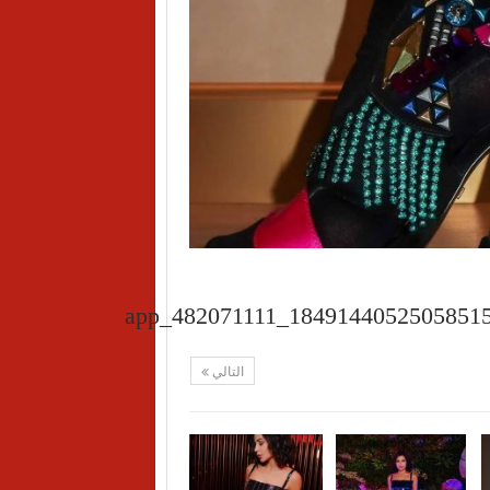
app_482071111_1849144052505851
التالي