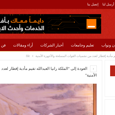
أرسل لنا
إتصل بنا
ن ونواب
تعليم وجامعات
أخبار الشركات
أراء ومقالات
فن 
قيم مأدبة إفطار لعدد من نشميات القوات المسلحة والأجهزة الأمنية
file
العودة إلى "الملكة رانيا العبدالله تقيم مأدبة إفطار لع
الأمنية"