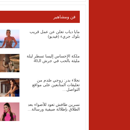
فن ومشاهير
مايا دياب تعلن عن عمل قريب
بلوك جريء (فيديو)
ملكة الإحساس إليسا تسطر ليلة
مليئة بالحب في جرش الـ40
نجلاء بدر: زوجي صُدم من
تعليقات المتابعين على مواقع
التواصل…
نسرين طافش تعود للأضواء بعد
الطلاق بإطلالة صيفية ورسالة…