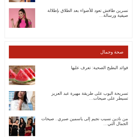
نسرين طافش تعود للأضواء بعد الطلاق بإطلالة
صيفية ورسالة…
صحة وجمال
فوائد البطيخ الصحية: تعرف عليها
تسريحة البوب على طريقة مهيرة عبد العزيز
تسيطر على صيحات…
من نادين نسيب نجيم إلى ياسمين صبري.. صيحات
الجمال التي…