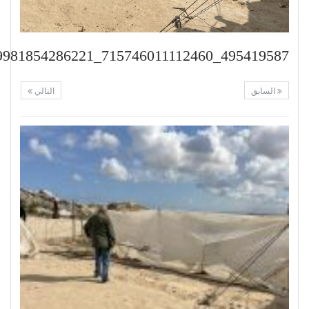
495419587_715746011112460_2246529981854286221_n
السابق
التالي