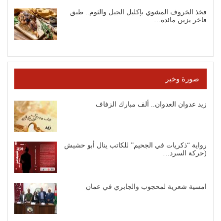
فخذ الخروف المشوي بإكليل الجبل والثوم.. طبق
فاخر يزين مائدة…
صورة وخبر
زيد عدوان العدوان.. ألف مبارك الزفاف
رواية “ذكريات في الجحيم” للكاتب ينال أبو حشيش
(حركة السرد…
امسية شعرية لمحجوب والجابري في عمان