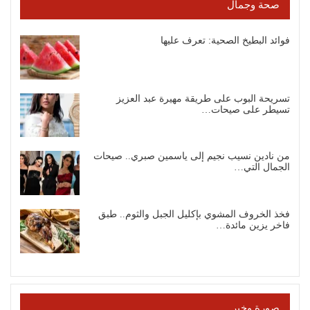
صحة وجمال
فوائد البطيخ الصحية: تعرف عليها
تسريحة البوب على طريقة مهيرة عبد العزيز
تسيطر على صيحات…
من نادين نسيب نجيم إلى ياسمين صبري.. صيحات
الجمال التي…
فخذ الخروف المشوي بإكليل الجبل والثوم.. طبق
فاخر يزين مائدة…
صورة وخبر