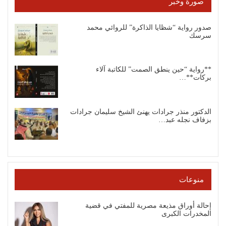
صورة وخبر
صدور رواية “شظايا الذاكرة” للروائي محمد
سرسك
**رواية “حين ينطق الصمت” للكاتبة آلاء
بركات**…
الدكتور منذر جرادات يهنئ الشيخ سليمان جرادات
بزفاف نجله عبد…
منوعات
إحالة أوراق مذيعة مصرية للمفتي في قضية
المخدرات الكبرى