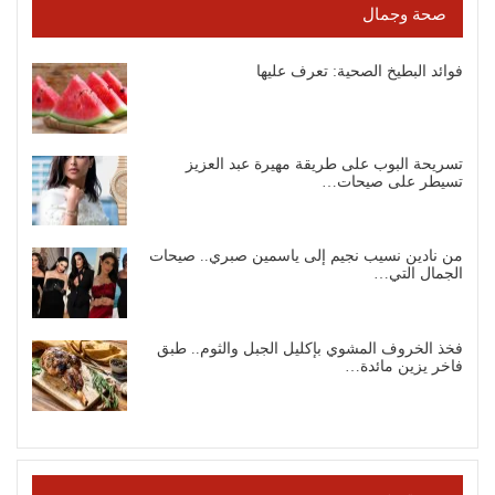
صحة وجمال
فوائد البطيخ الصحية: تعرف عليها
تسريحة البوب على طريقة مهيرة عبد العزيز
تسيطر على صيحات…
من نادين نسيب نجيم إلى ياسمين صبري.. صيحات
الجمال التي…
فخذ الخروف المشوي بإكليل الجبل والثوم.. طبق
فاخر يزين مائدة…