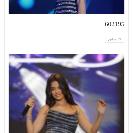
602195
السابق