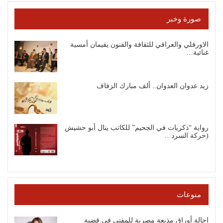
صورة وخبر
الاورفلي والعراقي للثقافة والفنون يقيمان أمسية
غنائية…
زيد عدوان العدوان.. ألف مبارك الزفاف
رواية “ذكريات في الجحيم” للكاتب ينال أبو حشيش
(حركة السرد…
منوعات
إحالة أوراق مذيعة مصرية للمفتي في قضية