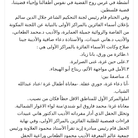
أنشطة في غرس روح القضية في نفوس أطفالنا وإحياء قضيتنا،
قضية فلسطين.
وفي الختام قام رئيس لجنة التحكيم الشاعر جلال الدين سالم
بإعلان أسماء الفائزين بالمراكز الأولى بالنيابة عن اللجنة المكونة
من القاصة والروائية جميلة العمايرة، والأديب د.محمد الطعاني،
والأديب د.هاني عبيدات، والأستاذة دعاء صافية والأديبة جينا
صلاح وكانت الأسماء الفائزة بالمراكز الأولى هي :
١.طائرة من ورق، بانا زياد.
٢.على حين غزة، غنى الصرايرة.
٣.الأمل في مواجهة الألم، ريتاج أبو الهيجاء.
٤. مناصفةً بين:
-أنا دعاء غزة، جوري عقلة. -معاناة أطفال غزة /عناد عبدالله
الشياب.
املوالمركز الأول للمناطق الاقل حظاً فكان من نصيب..
معاناة غزة/ محمد فاروق ابو شندي/منة لواء الاغوار الشمالية.
وتخلل الحفل الذي أدار مفرداته الأديب الدكتور هاني عبيدات
قراءات قصصية للطلبة الفائزين بالمراكز الأولى، وفي نهاية
الحفل قام رئيس مبادرة إربد تقرأ الأستاذ محمود العلاونة ورئيس
جمعية عالم المعرفة الأديب محمود الطعاني وراعية الحفل