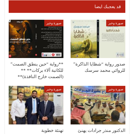
قد يعجبك ايضا
صورة وخبر
صورة وخبر
صدور رواية “شظايا الذاكرة”
**رواية “حين ينطق الصمت”
للروائي محمد سرسك
للكاتبة آلاء بركات** **
(الصمت خارج النافذة)**
صورة وخبر
صورة وخبر
الدكتور منذر جرادات يهنئ
تهنئة خطوبة