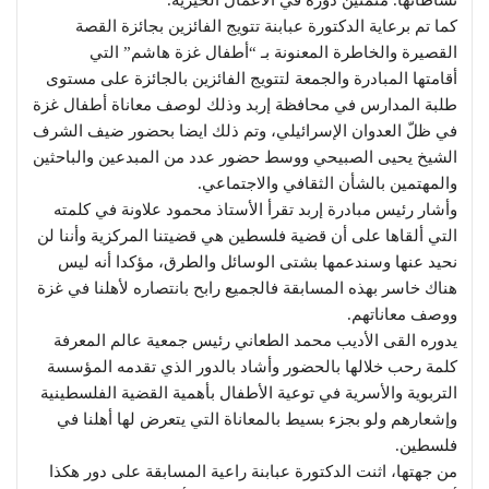
كما تم برعاية الدكتورة عبابنة تتويج الفائزين بجائزة القصة
القصيرة والخاطرة المعنونة بـ “أطفال غزة هاشم” التي
أقامتها المبادرة والجمعة لتتويج الفائزين بالجائزة على مستوى
طلبة المدارس في محافظة إربد وذلك لوصف معاناة أطفال غزة
في ظلّ العدوان الإسرائيلي، وتم ذلك ايضا بحضور ضيف الشرف
الشيخ يحيى الصبيحي ووسط حضور عدد من المبدعين والباحثين
والمهتمين بالشأن الثقافي والاجتماعي.
وأشار رئيس مبادرة إربد تقرأ الأستاذ محمود علاونة في كلمته
التي ألقاها على أن قضية فلسطين هي قضيتنا المركزية وأننا لن
نحيد عنها وسندعمها بشتى الوسائل والطرق، مؤكدا أنه ليس
هناك خاسر بهذه المسابقة فالجميع رابح بانتصاره لأهلنا في غزة
ووصف معاناتهم.
يدوره القى الأديب محمد الطعاني رئيس جمعية عالم المعرفة
كلمة رحب خلالها بالحضور وأشاد بالدور الذي تقدمه المؤسسة
التربوية والأسرية في توعية الأطفال بأهمية القضية الفلسطينية
وإشعارهم ولو بجزء بسيط بالمعاناة التي يتعرض لها أهلنا في
فلسطين.
من جهتها، اثنت الدكتورة عبابنة راعية المسابقة على دور هكذا