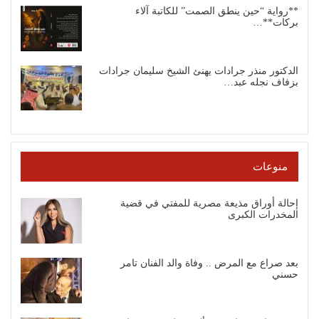
**رواية “حين ينطق الصمت” للكاتبة آلاء
بركات**…
الدكتور منذر جرادات يهنئ الشيخ سليمان جرادات
بزفاف نجله عبد…
منوعات
إحالة أوراق مذيعة مصرية للمفتي في قضية
المخدرات الكبرى
بعد صراع مع المرض .. وفاة والد الفنان تامر
حسني