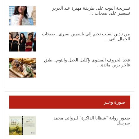
تسريحة البوب على طريقة مهيرة عبد العزيز
تسيطر على صيحات…
من نادين نسيب نجيم إلى ياسمين صبري.. صيحات
الجمال التي…
فخذ الخروف المشوي بإكليل الجبل والثوم.. طبق
فاخر يزين مائدة…
صورة وخبر
صدور رواية “شظايا الذاكرة” للروائي محمد
سرسك