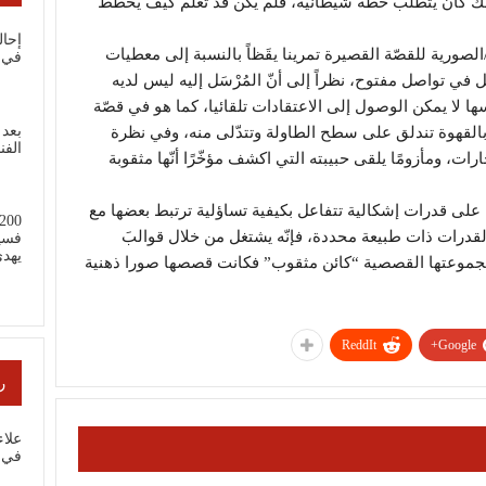
نّ ذلك كان يتطلّب خطّة شيطانية، فلم يكن قد تعلّم كيف يخطّط
إحال
ل/الصورية للقصّة القصيرة تمرينا يقَظاً بالنسبة إلى معطيات
في 
ل في تواصل مفتوح، نظراً إلى أنّ المُرْسَل إليه ليس لديه
ها لا يمكن الوصول إلى الاعتقادات تلقائيا، كما هو في قصّة
بعد 
بالقهوة تندلق على سطح الطاولة وتتدّلى منه، وفي نظرة
الفن
رات، ومأزومًا يلقى حبيبته التي اكشف مؤخّرًا أنّها مثقوبة
 على قدرات إشكالية تتفاعل بكيفية تساؤلية ترتبط بعضها مع
 لقدرات ذات طبيعة محددة، فإنّه يشتغل من خلال قوالبَ
فسي
يهد
 مجموعتها القصصية “كائن مثقوب” فكانت قصصها صورا ذهنية
ReddIt
Google+
ر
علا
في ب