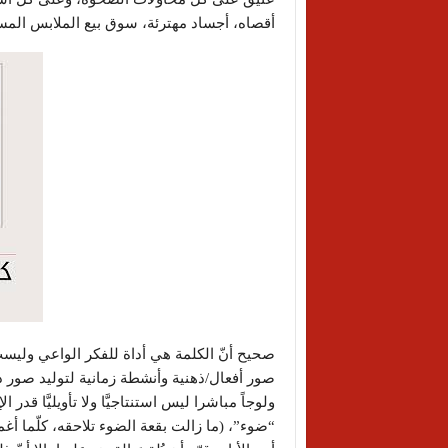
أقصاه، أجساد مهترئة، سوق بيع الملابس المستعل
صحيح أنّ الكلمة هي أداة للفكر الواعي وليست
صور أفعال/ذهنية وأنشطة زمانية لتوليد صور ذه
ولوجاً مباشرا ليس استنتاجيَّا ولا تأويليَّا قد
“ضوء”، (ما زالت بقعة الضوء تلاحقه، كلّما أ