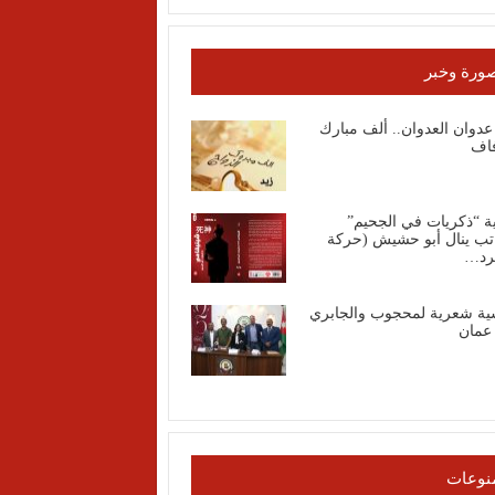
ورة وخبر
عدوان العدوان.. ألف مبارك
فاف
ة “ذكريات في الجحيم”
اتب ينال أبو حشيش (حركة
رد…
ية شعرية لمحجوب والجابري
عمان
نوعات