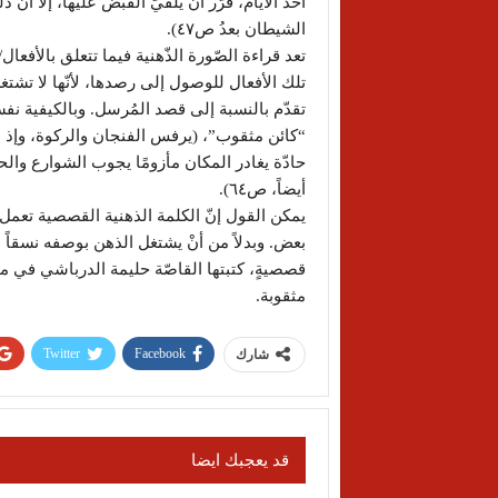
أحد الأيام، قرّر أن يُلقيَ القبض عليها، إلا أ
الشيطان بعدُ ص٤٧).
تعد قراءة الصّورة الذّهنية فيما تتعلق بالأفعا
تلك الأفعال للوصول إلى رصدها، لأنّها لا تشتغ
تقدّم بالنسبة إلى قصد المُرسل. وبالكيفية نفس
“كائن مثقوب”، (يرفس الفنجان والركوة، وإذ 
حادّة يغادر المكان مأزومًا يجوب الشوارع والحا
أيضاً، ص٦٤).
يمكن القول إنّ الكلمة الذهنية القصصية تعمل
بعض. وبدلاً من أنْ يشتغل الذهن بوصفه نسقاً
قصصيةٍ، كتبتها القاصّة حليمة الدرباشي في
مثقوبة.
Twitter
Facebook
شارك
قد يعجبك ايضا