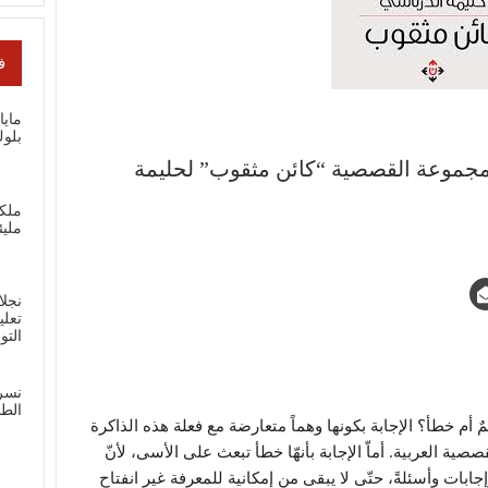
ف
ماي
بلوك
مجموعة القصصية “كائن مثقوب” لحليمة
ملك
مليئ
نجلا
تعلي
الت
نسر
الطل
ٌ أم خطأ؟ الإجابة بكونها وهماً متعارضة مع فعلة هذه الذاكرة
ية العربية. أماّ الإجابة بأنهّا خطأ تبعث على الأسى، لأنّ
وإجابات وأسئلةً، حتّى لا يبقى من إمكانية للمعرفة غير انفتاح