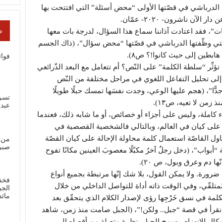
ة الدرباشي في قصّتها الأولى “محض أسئلة” التي افتتحت بها
 ناشرون- ٢٠٢٠- عمّان.
ص
مات”، فقد اعتادت آذاننا سماع هذا السؤال، لدرجة بات معها
ا التي وظّفتها الدرباشي في قصّتها “محض سؤال”، (ذاك الجسم
بطين إلى حيث كانوا!؟ ص٨).
فوائ
ثِّر “سلطة الكلمة” على النّص؟ أم تتعامل مع البعد الذّرائعي
سعى إلى تحليل التفاعل اللغوي في مراحل مختلفة من النّص
ًا”، (هجم عليها الوعي، وجدت نفسَها تمسك حبلًا طويلًا
تسر
 زمن لا تعيه، ص١٣).
عبد
 كاملة، وليس على أجزاء أو خصائص، أو ما شابه ذلك، فعندما
ل على كيان في العالم، وبالتالي فالشخصية القصصية في
ول القاصّة استعمال كلمة محاولة الإحالة على كيان القصّة
من 
صبر
واب”، (دخل رجلٌ آخرُ مكبّلًا معصوبَ العينين مكانًا تفوح
ّها دم وعرق وبول، ص ٢٠).
ضرورة. ولا يمكن القول، بلا شك إنّها مرتبطة بجميع أنواع
فخذ
لمتلقّي، وفي الوقت ذاته أداة للتواصل الداخلي من خلال
الجب
مائ
لمة في نسق خَرْجِها رؤى لإصدار الكلام الذي يتحقّق بعد
 نقرأ في قصة “جبل.. ولكن!”، (الجبل صامت منذ زمن، شاهد
ال الانهزام. يسمح الجبل بنظرة متصلة من أقصاه إلى