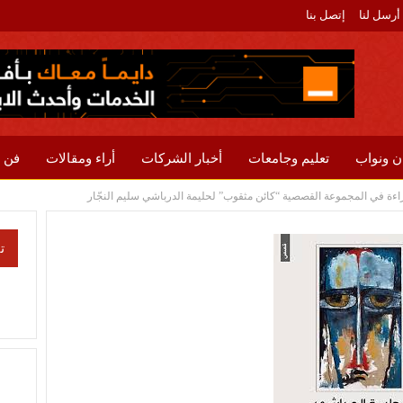
أرسل لنا
إتصل بنا
ن ونواب
تعليم وجامعات
أخبار الشركات
أراء ومقالات
فن 
ءة في المجموعة القصصية “كائن مثقوب” لحليمة الدرباشي سليم النجّار
ت