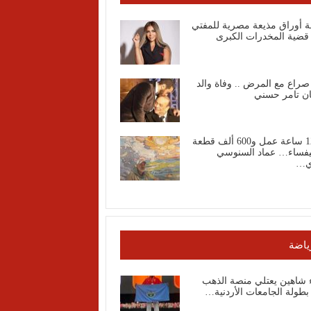
ة أوراق مذيعة مصرية للمفتي
قضية المخدرات الكبرى
صراع مع المرض .. وفاة والد
ان تامر حسني
1200 ساعة عمل و600 ألف قطعة
فساء… عماد السنوسي
ي…
ياضة
ء شاهين يعتلي منصة الذهب
طولة الجامعات الأردنية…