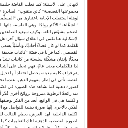
لانهائي على الأسئلة؛ كما فعلت القاصّة حليم
مجموعتها القصصية” كائن مثقوب” الصادرة عن دار الآن
لوهلة استقبلت الإجابة باعتبارها من “المسلَّ
“الشمًّاعة” الأكثر رواجًا. وهي الفلسفة ذاته
الضخم مشوّش اللغة، وكيف سيعيد الصاعدين ها
الإشكالية هنا تكمن في انطلاق سؤال آخر: هل تؤ
للكلمة كما لو كان فضاءً أحاديَّا، وتأمليّاً ي
القصصي، كما قرأنا في قصّة “كائنات ضعيفة جدّ
مجدّلًا بإتقان مشكّلة سلسلة من كائنات تشدّ منذ
لذا فللكلمات معنى عامّ، فهي تحيل على أشياء
يتم قراءة كلمة معينة، يحصل اعتقاد أنها تحي
القصة، تأتي في إطار مفهوم الذهن، عندما تحا
كصورة ذهنية كما نشاهد هذه الصورة في قصّة “أب
منه رائحةُ الرطوبة ممزوجة بروائحَ أخرى قُدّر أن
والكلمة هي في الواقع، أبعد من الفكر بوصفها 
الفكر. بالأحرى إنّها صورة ذهنية للتواصل مع ا
الكلمة الداخلية. لهذا الغرض، يعطي القالب للك
الصورة القصصية الذهنية لتلك التعليمات كما
عتيق على كلّ محاولات الصحوة، وعلى كلّ أشك