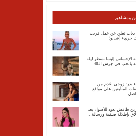
ن ومشاهير
ا دياب تعلن عن عمل قريب
 جريء (فيديو)
ة الإحساس إليسا تسطر ليلة
ة بالحب في جرش الـ40
ء بدر: زوجي صُدم من
قات المتابعين على مواقع
واصل…
ين طافش تعود للأضواء بعد
اق بإطلالة صيفية ورسالة…