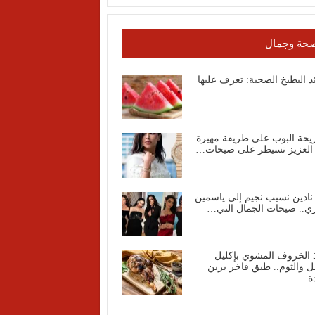
حة وجمال
د البطيخ الصحية: تعرف عليها
يحة البوب على طريقة مهيرة
 العزيز تسيطر على صيحات…
نادين نسيب نجيم إلى ياسمين
ي.. صيحات الجمال التي…
 الخروف المشوي بإكليل
ل والثوم.. طبق فاخر يزين
دة…