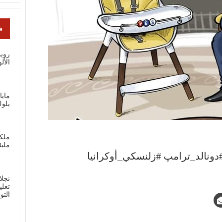
ف
الأل
ماي
بلوك
ملك
مليئ
نجلا
تعلي
الت