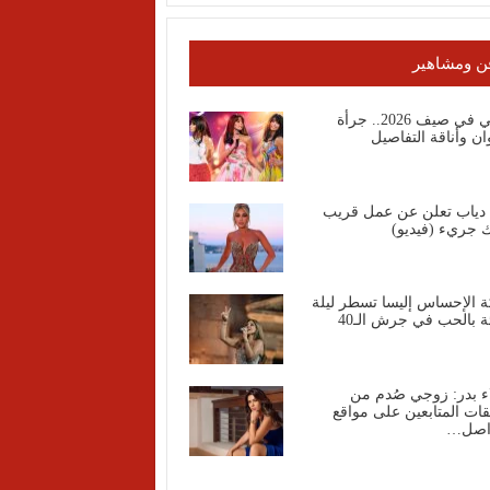
ن ومشاهير
روبي في صيف 2026.. جرأة
وان وأناقة التفاصيل
ا دياب تعلن عن عمل قريب
 جريء (فيديو)
ة الإحساس إليسا تسطر ليلة
ة بالحب في جرش الـ40
ء بدر: زوجي صُدم من
قات المتابعين على مواقع
واصل…