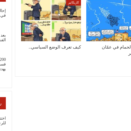
كاريكاتير
إحال
في 
بعد 
الفن
حمام في عمّان
كيف تعرف الوضع السياسي..
ر
فسي
يهد
ر
اختت
للر