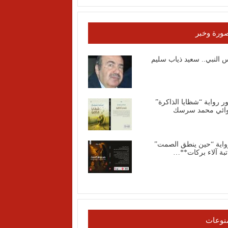
ورة وخبر
 النبي.. سعيد ذياب سليم
 رواية “شظايا الذاكرة”
وائي محمد سرسك
واية “حين ينطق الصمت”
تبة آلاء بركات**…
نوعات