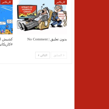
كاريكاتير
كاريكاتير
بدون تعليق | No Comment
كشيش ال
‫#كاريكاتي‬
السابق
التالي