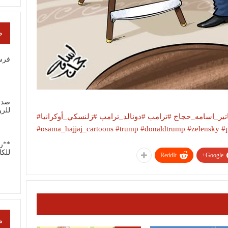
ص
فرس
صدور
للر
كاتير_اسامه_حجاج
#ترامب
#دونالد_ترامپ
#زلنسكي_أوكرانيا
#osama_hajjaj_cartoons
#trump
#donaldtrump
#zelensky
#p
**ر
للكا
ReddIt
Google+
م