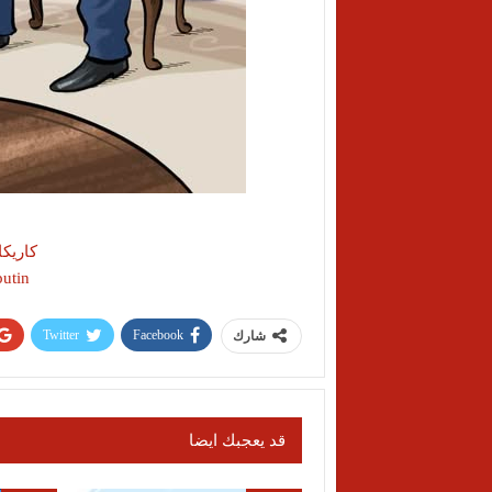
#كاري
utin
Twitter
Facebook
شارك
قد يعجبك ايضا