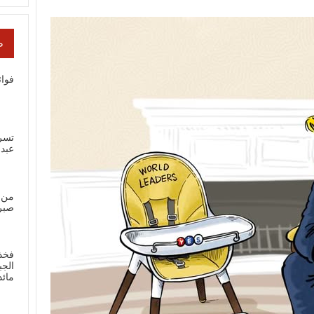
ص
فوائ
تسر
عبد
من 
صبر
فخذ
الجب
مائ