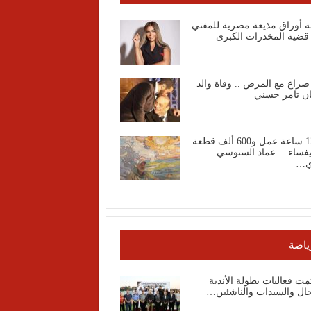
ة أوراق مذيعة مصرية للمفتي
قضية المخدرات الكبرى
صراع مع المرض .. وفاة والد
ان تامر حسني
1200 ساعة عمل و600 ألف قطعة
فساء… عماد السنوسي
ي…
ياضة
مت فعاليات بطولة الأندية
جال والسيدات والناشئين…