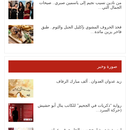
من نادين نسيب نجيم إلى ياسمين صبري.. صيحات
الجمال التي…
فخذ الخروف المشوي بإكليل الجبل والثوم.. طبق
فاخر يزين مائدة…
صورة وخبر
زيد عدوان العدوان.. ألف مبارك الزفاف
رواية “ذكريات في الجحيم” للكاتب ينال أبو حشيش
(حركة السرد…
امسية شعرية لمحجوب والجابري في عمان