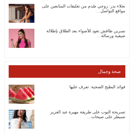
نجلاء بدر: زوجي صُدم من تعليقات المتابعين على
مواقع التواصل…
نسرين طافش تعود للأضواء بعد الطلاق بإطلالة
صيفية ورسالة…
صحة وجمال
فوائد البطيخ الصحية: تعرف عليها
تسريحة البوب على طريقة مهيرة عبد العزيز
تسيطر على صيحات…