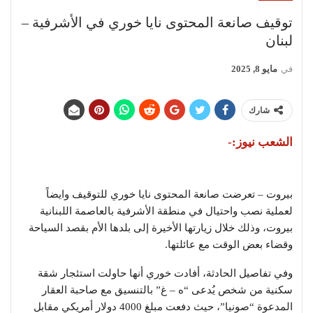
توقيف صانعة المحتوى نايا خوري في الأشرفية –
لبنان
في
مايو 8, 2025
شارك
الشعب نيوز:-
بيروت – تعرضت صانعة المحتوى نايا خوري للتوقيف وايضاً
لعملية نصب واحتيال في منطقة الأشرفية بالعاصمة اللبنانية
بيروت، وذلك خلال زيارتها الأخيرة إلى بلدها الأم بقصد السياحة
وقضاء بعض الوقت مع عائلتها.
وفي تفاصيل الحادثة، أفادت خوري أنها حاولت استئجار شقة
سكنية من شخص يُدعى “ه – غ” بالتنسيق مع صاحبة العقار
المدعوة “صونيا”، حيث دفعت مبلغ 4000 دولار أمريكي مقابل