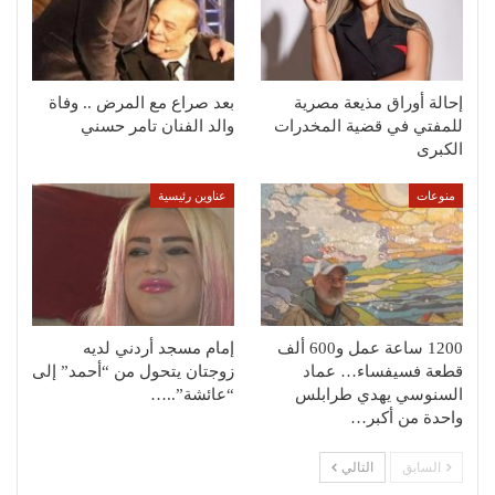
إحالة أوراق مذيعة مصرية
بعد صراع مع المرض .. وفاة
للمفتي في قضية المخدرات
والد الفنان تامر حسني
الكبرى
منوعات
عناوين رئيسية
1200 ساعة عمل و600 ألف
إمام مسجد أردني لديه
قطعة فسيفساء… عماد
زوجتان يتحول من “أحمد” إلى
السنوسي يهدي طرابلس
“عائشة”..…
واحدة من أكبر…
السابق
التالي