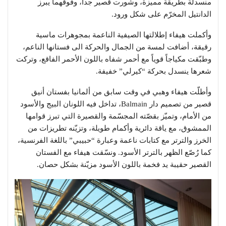
منسدلة بطريقة مميزة، وشورت قصير جداً، وفوقهما يبرز
الدانتيل المخرّم على شكل ورود.
وأكملت هيفاء إطلالتها الصيفية الناعمة بمجوهرات ماسية
رقيقة، أضافت لمسة من الجمال والحركة الى فستانها الناعم،
وطبّقت مكياجاً قوياً مع أحمر شفاه باللون الأحمر الفاقع، وتركت
شعرها ينسدل بحركة “كيرلي” خفيفة.
وأطلّت هيفاء وهبي في وقت سابق من ألمانيا بفستان أنيق
قصير من تصميم دار Balmain، تداخل فيه اللونان البيج والأسود
من الأمام، وتميّز بقصّته المجسّمة والقصيرة التي تبرز قوامها
الممشوق، مع ياقة دائرية وأكمام طويلة، وتزيّنه تطريزات من
الخرز والترتر مع كتابات ناعمة وعبارة “حبيبي” باللغة الفرنسية،
كما رُصّع الظهر بالترتر الأسود. ونسّقت هيفاء مع الفستان
القصير حقيبة يد فخمة باللون الأسود مزيّنة بشكل حصان.