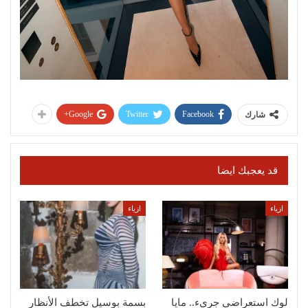
Google+
Twitter
Facebook
شارك
قد يعجبك ايضا
ازياء
ازياء
لوك استعراضي جريء.. مايا
بسمة بوسيل تخطف الأنظار