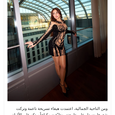
ومن الناحية الجمالية، اعتمدت هيفاء تسريحة ناعمة وتركت
شعرها ينسدل على طبيعته، وطبّقت مكياجاً يرتكز على الألوان