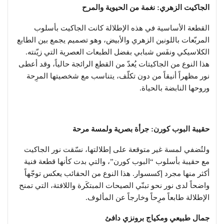
الجاكيت الزهري: نغمة من الحيوية والمرح
القطعة الأساسية في هذه الإطلالة كانت الجاكيت بأسلوب
المربّعات باللونين الزهري والأبيض، وهو تصميم يجمع بين الطابع
الكلاسيكي ونفَس شبابي بفضل الطبعات العصرية التي زيّنته.
هذا النوع من الجاكيتات يُعدّ من القطع الرائجة حالياً، وقد أعطى
نور مظهراً أنيقاً من دون تكلّف، يتناسب مع شخصيتها المرِحة
وروحها النابضة بالحياة.
حقيبة البوب كورن: جرأة بصرية ولمسة مرحة
ولتُضفي لمسة غير متوقعة على إطلالتها، نسّقت نور الجاكيت
مع حقيبة بأسلوب “البوب كورن”، والتي بدت كأنها قطعة فنية
أكثر منها مجرد إكسسوار. هذا النوع من الحقائب يعكس توجّهاً
واضحاً لدى نور نحو تبنّي الصيحات المبتكَرة واللافتة، التي تمنح
الإطلالة طابعاً مرِحاً وخارجاً عن المألوف.
جمال طبيعي ومكياج برونزي دافئ