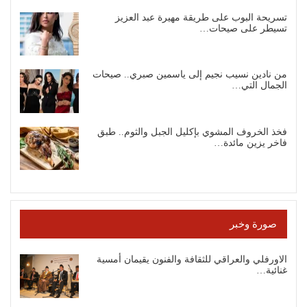
تسريحة البوب على طريقة مهيرة عبد العزيز
تسيطر على صيحات…
من نادين نسيب نجيم إلى ياسمين صبري.. صيحات
الجمال التي…
فخذ الخروف المشوي بإكليل الجبل والثوم.. طبق
فاخر يزين مائدة…
صورة وخبر
الاورفلي والعراقي للثقافة والفنون يقيمان أمسية
غنائية…