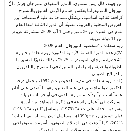
من جهته، قال أيمن سماوي، المدير التنفيذي لمهرجان جرش، إنّ
مهرجان المونودراما يعكس اهتمام الأردن العميق بالمسرح
كرافعة ثقافية أساسية، ويشكّل مساحة تفاعلية لاستضافة أبرز
العروض المحلية والعربية، مضيفًا أن الدورة الثالثة لهذا العام
تقام في الفترة من 26 تموز وحتى 1 آب 2025، بمشاركة عروض
من 11 دولة عربية.
ريم سعادة.. “شخصية المهرجان” لعام 2025
تُكرّم هذه الدورة الفنانة الأردنيةالدكتورة ريم سعادة باختيارها
“شخصية مهرجان المونودراما 2025″، وذلك تقديرًا لمسيرتها
الطويلة والغنية، وإسهاماتها المميزة في المسرح والتلفزيون
والدوبلاج الصوتي.
وُلدت ريم سعادة في مدينة الفحيص عام 1952، وتحمل درجة
الدكتوراة والماجستير في علم النفس، وهو ما أضفى على أدائها
عمقاً استثنائياً. بدأت مشوارها الفني في أواخر السبعينيات،
وشاركت في أعمال راسخة في ذاكرة المشاهد، من أبرزها:
مسرحية “حفلة على غفلة” (1979)، مسلسل “الغريبة” (1981)،
فيلم “سيدي رباح” (1990)، ومسلسل “مدرسة الروابي للبنات”
(2021). كما أبدعت في الدوبلاج الصوتي، وأسهمت بصوتها في
مجموعة من أشهر مسلسلات الرسوم المتحركة.