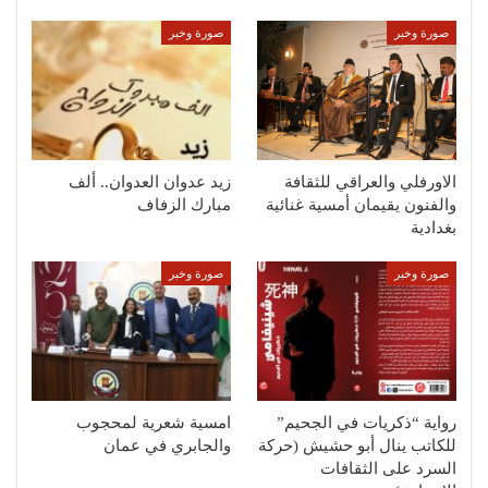
صورة وخبر
صورة وخبر
الاورفلي والعراقي للثقافة
زيد عدوان العدوان.. ألف
والفنون يقيمان أمسية غنائية
مبارك الزفاف
بغدادية
صورة وخبر
صورة وخبر
رواية “ذكريات في الجحيم”
امسية شعرية لمحجوب
للكاتب ينال أبو حشيش (حركة
والجابري في عمان
السرد على الثقافات