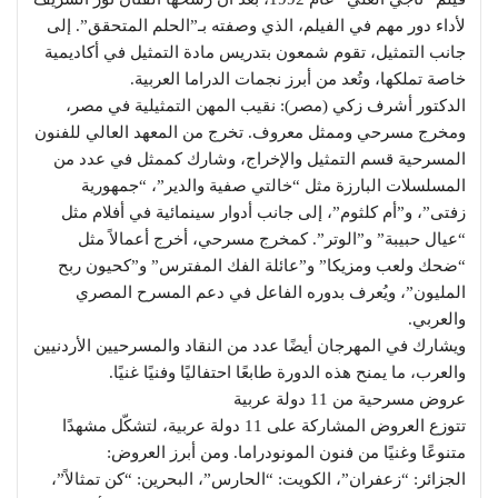
لأداء دور مهم في الفيلم، الذي وصفته بـ”الحلم المتحقق”. إلى
جانب التمثيل، تقوم شمعون بتدريس مادة التمثيل في أكاديمية
خاصة تملكها، وتُعد من أبرز نجمات الدراما العربية.
الدكتور أشرف زكي (مصر): نقيب المهن التمثيلية في مصر،
ومخرج مسرحي وممثل معروف. تخرج من المعهد العالي للفنون
المسرحية قسم التمثيل والإخراج، وشارك كممثل في عدد من
المسلسلات البارزة مثل “خالتي صفية والدير”، “جمهورية
زفتى”، و”أم كلثوم”، إلى جانب أدوار سينمائية في أفلام مثل
“عيال حبيبة” و”الوتر”. كمخرج مسرحي، أخرج أعمالاً مثل
“ضحك ولعب ومزيكا” و”عائلة الفك المفترس” و”كحيون ربح
المليون”، ويُعرف بدوره الفاعل في دعم المسرح المصري
والعربي.
ويشارك في المهرجان أيضًا عدد من النقاد والمسرحيين الأردنيين
والعرب، ما يمنح هذه الدورة طابعًا احتفاليًا وفنيًا غنيًا.
عروض مسرحية من 11 دولة عربية
تتوزع العروض المشاركة على 11 دولة عربية، لتشكّل مشهدًا
متنوعًا وغنيًا من فنون المونودراما. ومن أبرز العروض:
الجزائر: “زعفران”، الكويت: “الحارس”، البحرين: “كن تمثالاً”،