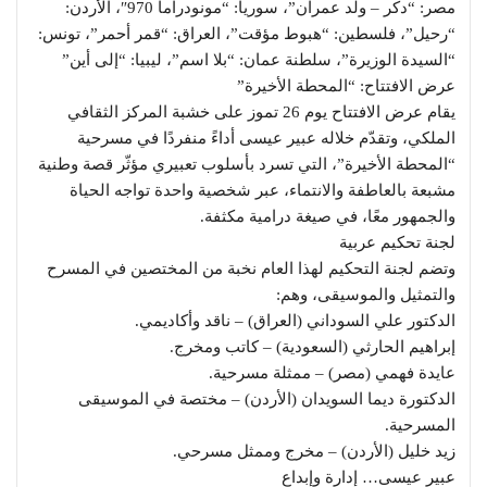
مصر: “دكر – ولد عمران”، سوريا: “مونودراما 970″، الأردن:
“رحيل”، فلسطين: “هبوط مؤقت”، العراق: “قمر أحمر”، تونس:
“السيدة الوزيرة”، سلطنة عمان: “بلا اسم”، ليبيا: “إلى أين”
عرض الافتتاح: “المحطة الأخيرة”
يقام عرض الافتتاح يوم 26 تموز على خشبة المركز الثقافي
الملكي، وتقدّم خلاله عبير عيسى أداءً منفردًا في مسرحية
“المحطة الأخيرة”، التي تسرد بأسلوب تعبيري مؤثّر قصة وطنية
مشبعة بالعاطفة والانتماء، عبر شخصية واحدة تواجه الحياة
والجمهور معًا، في صيغة درامية مكثفة.
لجنة تحكيم عربية
وتضم لجنة التحكيم لهذا العام نخبة من المختصين في المسرح
والتمثيل والموسيقى، وهم:
الدكتور علي السوداني (العراق) – ناقد وأكاديمي.
إبراهيم الحارثي (السعودية) – كاتب ومخرج.
عايدة فهمي (مصر) – ممثلة مسرحية.
الدكتورة ديما السويدان (الأردن) – مختصة في الموسيقى
المسرحية.
زيد خليل (الأردن) – مخرج وممثل مسرحي.
عبير عيسى… إدارة وإبداع