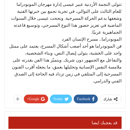
تتولى النجمة الأردنية عبير عيسى إدارة مهرجان المونودراما
للعام الثالث على التوالي، في تجربة تجمع بين خبرتها الفنية
وشغفها بدعم الحركة المسرحية. ونجحت عيسى خلال السنوات
الماضية في تعزيز حضور هذا النوع المسرحي، وتوسيع قاعدته
الجماهيرية عربيًا.
المونودراما.. مسرح الإنسان الفرد
فن المونودراما هو أحد أصعب أشكال المسرح، يعتمد على ممثل
واحد على الخشبة، يتولى إيصال النص، وبناء الشخصية،
والتفاعل مع الجمهور دون شريك. ويتميّز هذا الفن بقدرته على
ملامسة النفس الإنسانية وتحليلها بعمق، ما يجعله أقرب الفنون
المسرحية إلى المتلقي في زمن تزداد فيه الحاجة إلى الصدق
الفني والدرامي.
Google+
Twitter
Facebook
شارك
قد يعجبك ايضا