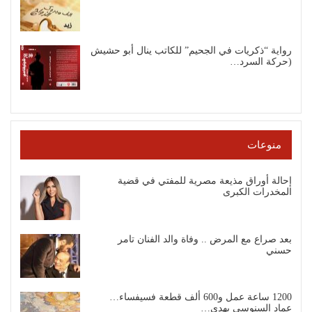
رواية “ذكريات في الجحيم” للكاتب ينال أبو حشيش
(حركة السرد…
منوعات
إحالة أوراق مذيعة مصرية للمفتي في قضية
المخدرات الكبرى
بعد صراع مع المرض .. وفاة والد الفنان تامر
حسني
1200 ساعة عمل و600 ألف قطعة فسيفساء…
عماد السنوسي يهدي…