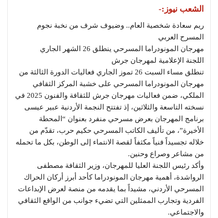
الشعب نيوز:-
ريم سعادة شخصية العام.. وضيوف شرف من نخبة نجوم
المسرح العربي
مهرجان المونودراما المسرحي ينطلق 26 الشهر الجاري
اللجنة الإعلامية لمهرجان جرش
تنطلق مساء السبت 26 تموز الجاري فعاليات الدورة الثالثة من
مهرجان المونودراما المسرحي على خشبة المركز الثقافي
الملكي، ضمن فعاليات مهرجان جرش للثقافة والفنون 2025 في
نسخته التاسعة والثلاثين، إذ تفتتح النجمة الأردنية عبير عيسى
برنامج المهرجان بعرض مسرحي منفرد بعنوان “المحطة
الأخيرة”، من تأليف الكاتب المسرحي حكيم حرب، تقدّم من
خلاله تجسيداً فنياً مكثفاً لقصة الانتماء إلى الوطن، بكل ما تحمله
من مشاعر وصراع وحنين.
وأكد رئيس اللجنة العليا للمهرجان، وزير الثقافة مصطفى
الرواشدة، أهمية مهرجان المونودراما كأحد أبرز أركان الحراك
المسرحي الأردني، مشيداً بما يقدمه من منصة لعرض الإبداعات
الفردية وتجارب الممثلين التي تضيء جوانب من الواقع الثقافي
والاجتماعي.