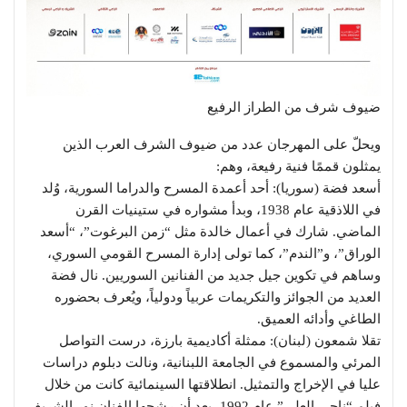
ضيوف شرف من الطراز الرفيع
ويحلّ على المهرجان عدد من ضيوف الشرف العرب الذين
يمثلون قممًا فنية رفيعة، وهم:
أسعد فضة (سوريا): أحد أعمدة المسرح والدراما السورية، وُلد
في اللاذقية عام 1938، وبدأ مشواره في ستينيات القرن
الماضي. شارك في أعمال خالدة مثل “زمن البرغوت”، “أسعد
الوراق”، و”الندم”، كما تولى إدارة المسرح القومي السوري،
وساهم في تكوين جيل جديد من الفنانين السوريين. نال فضة
العديد من الجوائز والتكريمات عربياً ودولياً، ويُعرف بحضوره
الطاغي وأدائه العميق.
تقلا شمعون (لبنان): ممثلة أكاديمية بارزة، درست التواصل
المرئي والمسموع في الجامعة اللبنانية، ونالت دبلوم دراسات
عليا في الإخراج والتمثيل. انطلاقتها السينمائية كانت من خلال
فيلم “ناجي العلي” عام 1992، بعد أن رشحها الفنان نور الشريف