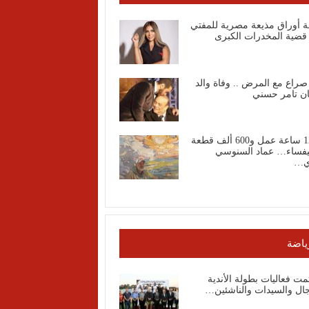
ة أوراق مذيعة مصرية للمفتي
قضية المخدرات الكبرى
صراع مع المرض .. وفاة والد
ان تامر حسني
1200 ساعة عمل و600 ألف قطعة
فساء… عماد السنوسي
ي…
ياضة
مت فعاليات بطولة الأندية
جال والسيدات والناشئين…