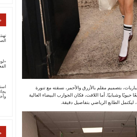
ص
تهنئ
الص
«لون
الفع
است
باريات، بتصميم مقلم بالأزرق والأحمر، نسقته مع تنورة
بجائ
حيويًا وشبابيًا. أما اللافت، فكان الجوارب البيضاء العالية
وآخ
، ليكتمل الطابع الرياضي بتفاصيل دقيقة.
م