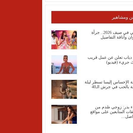
ن ومشاهير
روبي في صيف 2026.. جرأة
وان وأناقة التفاصيل
ا دياب تعلن عن عمل قريب
 جريء (فيديو)
ة الإحساس إليسا تسطر ليلة
ة بالحب في جرش الـ40
ء بدر: زوجي صُدم من
قات المتابعين على مواقع
واصل…