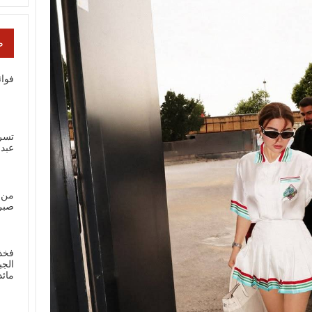
ص
فوائ
تسر
عبد
من 
صبر
فخذ
الجب
مائ