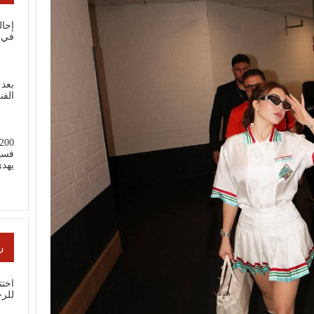
إحال
في 
بعد 
الفن
فسي
يهد
ر
اختت
للر