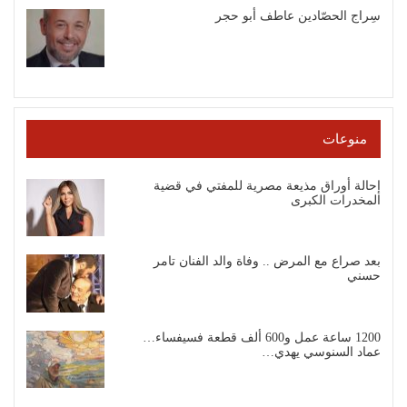
سِراج الحصّادين عاطف أبو حجر
منوعات
إحالة أوراق مذيعة مصرية للمفتي في قضية
المخدرات الكبرى
بعد صراع مع المرض .. وفاة والد الفنان تامر
حسني
1200 ساعة عمل و600 ألف قطعة فسيفساء…
عماد السنوسي يهدي…