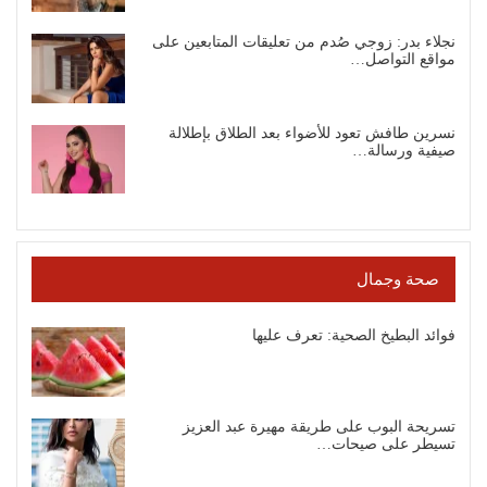
نجلاء بدر: زوجي صُدم من تعليقات المتابعين على
مواقع التواصل…
نسرين طافش تعود للأضواء بعد الطلاق بإطلالة
صيفية ورسالة…
صحة وجمال
فوائد البطيخ الصحية: تعرف عليها
تسريحة البوب على طريقة مهيرة عبد العزيز
تسيطر على صيحات…