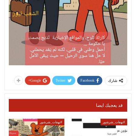
Google+
Twitter
Facebook
شارك
قد يعجبك ايضا
#نهفات_شرشور
#نهفات_شرشور