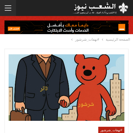
الصفحة الرئيسية
#نهفات_شرشور
#نهفات_شرشور