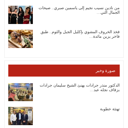
من نادين نسيب نجيم إلى ياسمين صبري.. صيحات
الجمال التي…
فخذ الخروف المشوي بإكليل الجبل والثوم.. طبق
فاخر يزين مائدة…
صورة وخبر
الدكتور منذر جرادات يهنئ الشيخ سليمان جرادات
بزفاف نجله عبد…
تهنئة خطوبة