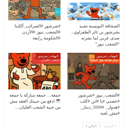
الصحافة التونسية تشيد
#شرشور #الضرائب_أكلتنا
بشرشور بن ثائر الطفراوي..
#الشعب_نيوز #الأردن
صدى عربي لما نشرته
#الحكومة_رايقة
“الشعب نيوز”
#نهفات_شرشور
#نهفات_شرشور
#الشعب_نيوز #شرشور
جمعة… جمعة مباركة يا جمعة
#عضني #يا #ابن #كلب
ادفع من جبيتك العقد مش
#هدول_ #5000_دينار_
من جيبة الشعب الغلبان…
#مش_لعبه
السابق
التالي