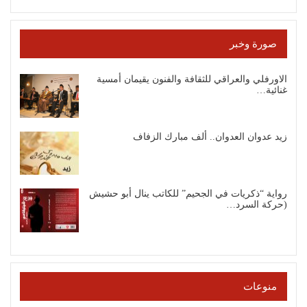
صورة وخبر
الاورفلي والعراقي للثقافة والفنون يقيمان أمسية
غنائية…
زيد عدوان العدوان.. ألف مبارك الزفاف
رواية “ذكريات في الجحيم” للكاتب ينال أبو حشيش
(حركة السرد…
منوعات