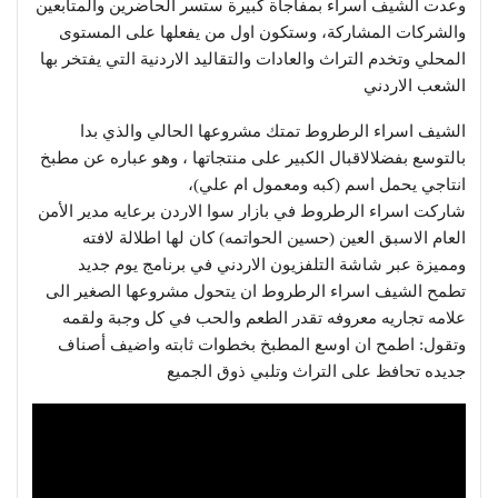
وعدت الشيف اسراء بمفاجاة كبيرة ستسر الحاضرين والمتابعين
والشركات المشاركة، وستكون اول من يفعلها على المستوى
المحلي وتخدم التراث والعادات والتقاليد الاردنية التي يفتخر بها
الشعب الاردني
الشيف اسراء الرطروط تمتك مشروعها الحالي والذي بدا
بالتوسع بفضلالاقبال الكبير على منتجاتها ، وهو عباره عن مطبخ
انتاجي يحمل اسم (كبه ومعمول ام علي)،
شاركت اسراء الرطروط في بازار سوا الاردن برعايه مدير الأمن
العام الاسبق العين (حسين الحواتمه) كان لها اطلالة لافته
ومميزة عبر شاشة التلفزيون الاردني في برنامج يوم جديد
تطمح الشيف اسراء الرطروط ان يتحول مشروعها الصغير الى
علامه تجاريه معروفه تقدر الطعم والحب في كل وجبة ولقمه
وتقول: اطمح ان اوسع المطبخ بخطوات ثابته واضيف أصناف
جديده تحافظ على التراث وتلبي ذوق الجميع