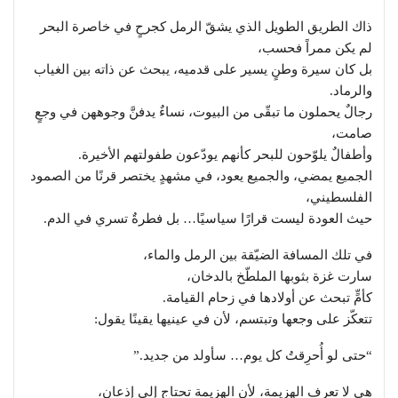
ذاك الطريق الطويل الذي يشقّ الرمل كجرحٍ في خاصرة البحر
لم يكن ممراً فحسب،
بل كان سيرة وطنٍ يسير على قدميه، يبحث عن ذاته بين الغياب
والرماد.
رجالٌ يحملون ما تبقّى من البيوت، نساءٌ يدفنَّ وجوههن في وجعٍ
صامت،
وأطفالٌ يلوّحون للبحر كأنهم يودّعون طفولتهم الأخيرة.
الجميع يمضي، والجميع يعود، في مشهدٍ يختصر قرنًا من الصمود
الفلسطيني،
حيث العودة ليست قرارًا سياسيًا… بل فطرةٌ تسري في الدم.
في تلك المسافة الضيّقة بين الرمل والماء،
سارت غزة بثوبها الملطّخ بالدخان،
كأمٍّ تبحث عن أولادها في زحام القيامة.
تتعكّز على وجعها وتبتسم، لأن في عينيها يقينًا يقول:
“حتى لو أُحرِقتُ كل يوم… سأولد من جديد.”
هي لا تعرف الهزيمة، لأن الهزيمة تحتاج إلى إذعان،