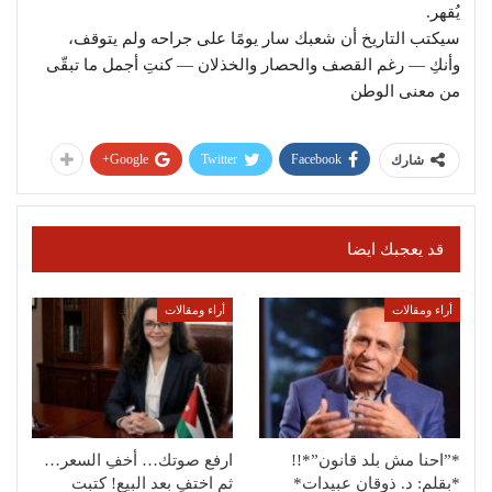
يُقهر.
سيكتب التاريخ أن شعبك سار يومًا على جراحه ولم يتوقف،
وأنكِ — رغم القصف والحصار والخذلان — كنتِ أجمل ما تبقّى
من معنى الوطن
Google+
Twitter
Facebook
شارك
قد يعجبك ايضا
أراء ومقالات
أراء ومقالات
*”احنا مش بلد قانون”*!!
ارفع صوتك… أخفِ السعر…
*بقلم: د. ذوقان عبيدات*
ثم اختفِ بعد البيع! كتبت