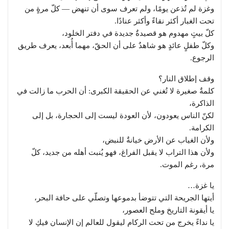
وغزة لم تُذعن يومًا، ولم تعرف سوى أن تنهض — كلّ مرةٍ من
تحت الغبار أكثر نقاءً وأكثر عنادًا.
كلّ بيتٍ مهدوم هو قصيدةٌ جديدة في دفتر الخلود،
وكلّ طفلٍ عائدٍ هو شاهدٌ على أن الحقّ، مهما أُبعد، يعرف طريق
الرجوع.
وقف إطلاق النار؟
كلمةٌ صغيرة لا تُغني عن الحقيقة الكبرى: أن الحرب ما زالت في
الذاكرة،
لكنّ الناس يعودون، لأن العودة ليست إلى الحجارة، بل إلى
الكرامة.
ولأن الغياب عن الأرض خيانةٌ للنبض،
ولأن هذا التراب لا يقبل الفراغ، فهو يُنبت أهله من جديد، كلّ
مرة، رغم الموت.
يا غزة…
أيتها الجريحة التي تتوضأ بدموعها وتصلّي على حافة البحر،
يا أيقونة التاريخ وملح العصور،
يا نداءً يخرج من تحت الركام ليقول للعالم إن الإنسان فيكِ لا