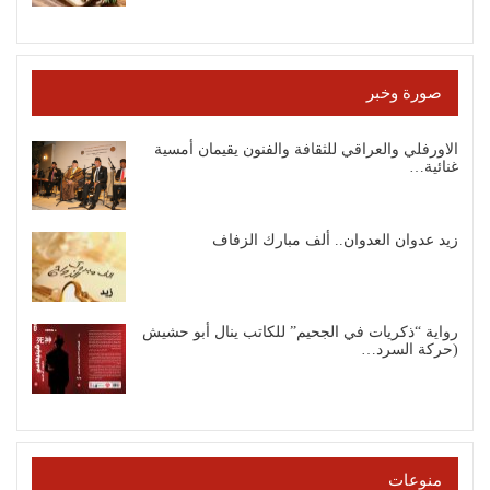
صورة وخبر
الاورفلي والعراقي للثقافة والفنون يقيمان أمسية
غنائية…
زيد عدوان العدوان.. ألف مبارك الزفاف
رواية “ذكريات في الجحيم” للكاتب ينال أبو حشيش
(حركة السرد…
منوعات