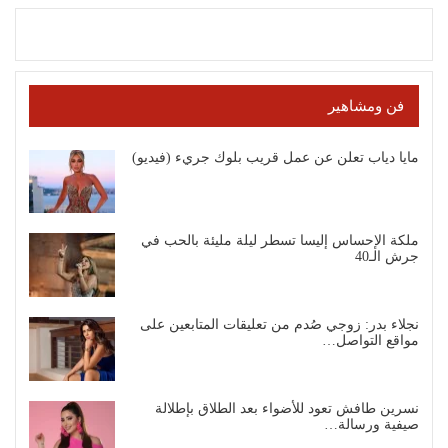
فن ومشاهير
مايا دياب تعلن عن عمل قريب بلوك جريء (فيديو)
ملكة الإحساس إليسا تسطر ليلة مليئة بالحب في
جرش الـ40
نجلاء بدر: زوجي صُدم من تعليقات المتابعين على
مواقع التواصل…
نسرين طافش تعود للأضواء بعد الطلاق بإطلالة
صيفية ورسالة…