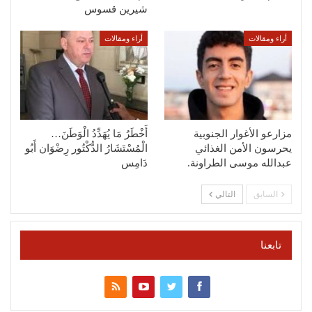
شيرين قسوس
أراء ومقالات
أراء ومقالات
مزارعو الأغوار الجنوبية
أَخْطَرُ مَا يُهَدِّدُ الْوَطَنَ…
يحرسون الأمن الغذائي
الْمُسْتَشَارُ الدُّكْتُور رِضْوَان أَبُو
عبدالله موسى الطراونة.
دَامِس
السابق
التالي
تابعنا