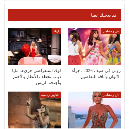
قد يعجبك ايضا
فن ومشاهير
ازياء
روبي في صيف 2026.. جرأة
لوك استعراضي جريء.. مايا
الألوان وأناقة التفاصيل
دياب تخطف الأنظار بالأحمر
وأجنحة الريش
فن ومشاهير
عناوين رئيسية