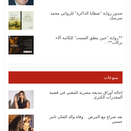
صدور رواية “شظايا الذاكرة” للروائي محمد
سرسك
**رواية “حين ينطق الصمت” للكاتبة آلاء
بركات**…
منوعات
إحالة أوراق مذيعة مصرية للمفتي في قضية
المخدرات الكبرى
بعد صراع مع المرض .. وفاة والد الفنان تامر
حسني