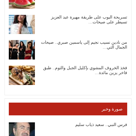
تسريحة البوب على طريقة مهيرة عبد العزيز
تسيطر على صيحات…
من نادين نسيب نجيم إلى ياسمين صبري.. صيحات
الجمال التي…
فخذ الخروف المشوي بإكليل الجبل والثوم.. طبق
فاخر يزين مائدة…
صورة وخبر
فرس النبي.. سعيد ذياب سليم