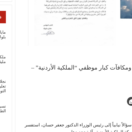
ف
ماي
بلوك
ملك
مليئ
كافآت كبار موظفي “الملكية الأردنية” –
نجلا
تعلي
الت
نسر
الطل
ؤالاً نيابياً إلى رئيس الوزراء الدكتور جعفر حسان، استفسر
 الملكية الأردنية وآلية تحديدها.