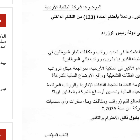
ص
الدك
سلي
عبد
تهنئ
سِر
م