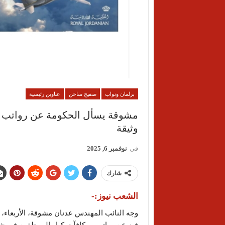
برلمان ونواب
صفيح ساخن
عناوين رئيسية
مشوقة يسأل الحكومة عن رواتب وم
وثيقة
في
نوفمبر 6, 2025
شارك
الشعب نيوز:-
وجه النائب المهندس عدنان مشوقة، الأربعاء، س
فيه عن رواتب ومكافآت كبار الموظفين في شركة