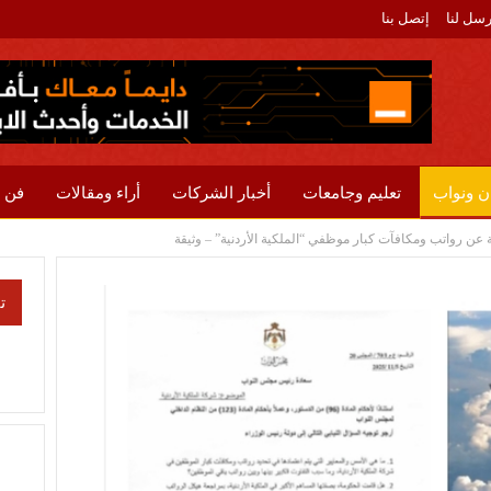
رسل لنا
إتصل بنا
ن ونواب
تعليم وجامعات
أخبار الشركات
أراء ومقالات
فن 
ن رواتب ومكافآت كبار موظفي “الملكية الأردنية” – وثيقة
ت