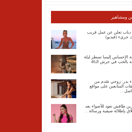
ن ومشاهير
ا دياب تعلن عن عمل قريب
 جريء (فيديو)
ة الإحساس إليسا تسطر ليلة
ة بالحب في جرش الـ40
ء بدر: زوجي صُدم من
قات المتابعين على مواقع
واصل…
ين طافش تعود للأضواء بعد
اق بإطلالة صيفية ورسالة…