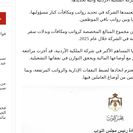
تمدها الشركة في تحديد رواتب ومكافآت كبار مسؤوليها،
ص
ها وبين رواتب باقي الموظفين.
ن مجموع المبالغ المخصصة كرواتب ومكافآت وبدلات سفر
فوائ
 الشركة خلال عام 2025.
 المساهم الأكبر في شركة الملكية الأردنية، قد أجرت مراجعة
ع أوضاعها المالية ويحقق التوازن في نفقاتها التشغيلية.
تسر
عبد
زم اتخاذها لضبط النفقات الإدارية والرواتب المرتفعة، وبما
ن من أوضاع العاملين فيها.
من 
صبر
فخذ
الجب
مائ