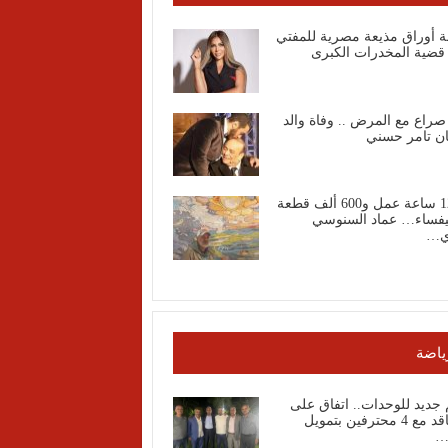
ة أوراق مذيعة مصرية للمفتي
قضية المخدرات الكبرى
صراع مع المرض .. وفاة والد
ان تامر حسني
1200 ساعة عمل و600 ألف قطعة
فساء… عماد السنوسي
ي…
ياضة
جديد للوحدات.. اتفاق على
التعاقد مع 4 محترفين بتمويل
…