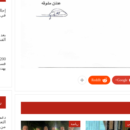
إحال
في 
بعد 
الفن
فسي
يهد
ReddIt
Google+
ر
دعم 
ي
رياضة
من