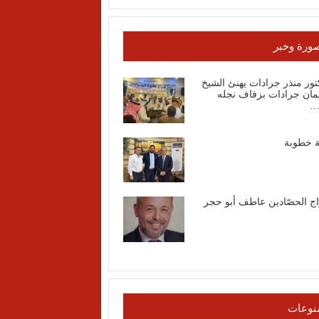
ورة وخبر
تور منذر جرادات يهنئ الشيخ
مان جرادات بزفاف نجله
…
ة خطوبة
اج الحصّادين عاطف أبو حجر
نوعات