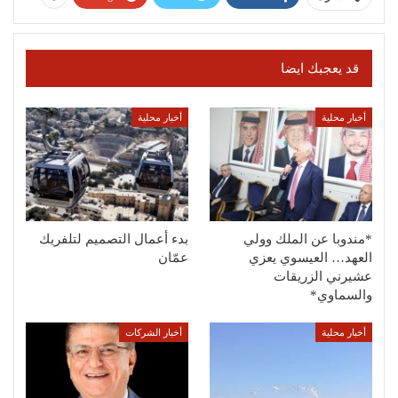
قد يعجبك ايضا
أخبار محلية
أخبار محلية
*مندوبا عن الملك وولي
بدء أعمال التصميم لتلفريك
العهد… العيسوي يعزي
عمّان
عشيرني الزريقات
والسماوي*
أخبار محلية
أخبار الشركات