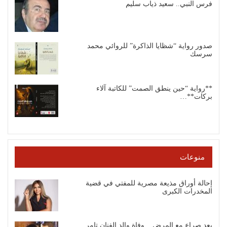
فرس النبي.. سعيد ذياب سليم
صدور رواية “شظايا الذاكرة” للروائي محمد
سرسك
**رواية “حين ينطق الصمت” للكاتبة آلاء
بركات**…
منوعات
إحالة أوراق مذيعة مصرية للمفتي في قضية
المخدرات الكبرى
بعد صراع مع المرض .. وفاة والد الفنان تامر