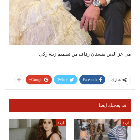
مي عز الدين بفستان زفاف من تصميم زينة زكي
Google+
Twitter
Facebook
شارك
قد يعجبك ايضا
ازياء
ازياء