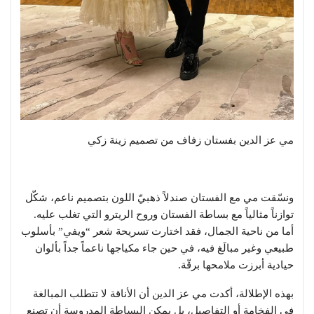
مي عز الدين بفستان زفاف من تصميم زينة زكي
ونسّقت مي مع الفستان صندلاً ذهبيّ اللون بتصميم ناعم، شكّل
توازناً مثالياً مع بساطة الفستان وروح الريترو التي تغلب عليه.
أما من ناحية الجمال، فقد اختارت تسريحة شعر “ويفي” بأسلوب
طبيعي وغير مبالَغ فيه، في حين جاء مكياجها ناعماً جداً بألوان
حيادية أبرزت ملامحها برقّة.
بهذه الإطلالة، أكدت مي عز الدين أن الأناقة لا تتطلب المبالغة
في الفخامة أو التفاصيل، بل يمكن البساطة المدروسة أن تصنع