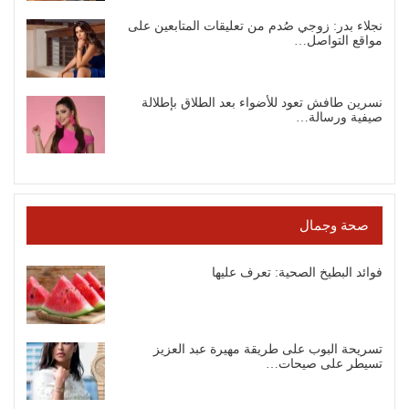
نجلاء بدر: زوجي صُدم من تعليقات المتابعين على
مواقع التواصل…
نسرين طافش تعود للأضواء بعد الطلاق بإطلالة
صيفية ورسالة…
صحة وجمال
فوائد البطيخ الصحية: تعرف عليها
تسريحة البوب على طريقة مهيرة عبد العزيز
تسيطر على صيحات…