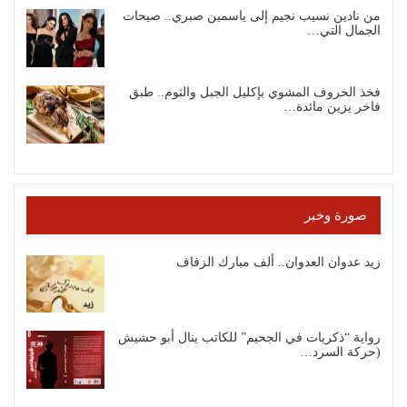
من نادين نسيب نجيم إلى ياسمين صبري.. صيحات
الجمال التي…
فخذ الخروف المشوي بإكليل الجبل والثوم.. طبق
فاخر يزين مائدة…
صورة وخبر
زيد عدوان العدوان.. ألف مبارك الزفاف
رواية “ذكريات في الجحيم” للكاتب ينال أبو حشيش
(حركة السرد…