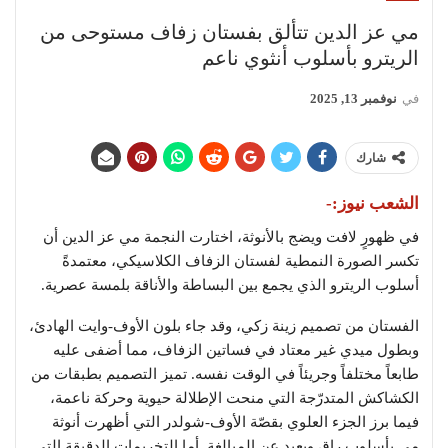
مي عز الدين تتألق بفستان زفاف مستوحى من
الريترو بأسلوب أنثوي ناعم
في
نوفمبر 13, 2025
شارك
الشعب نيوز:-
في ظهورٍ لافت ويضج بالأنوثة، اختارت النجمة مي عز الدين أن
تكسر الصورة النمطية لفستان الزفاف الكلاسيكي، معتمدةً
أسلوب الريترو الذي يجمع بين البساطة والأناقة بلمسة عصرية.
الفستان من تصميم زينة زكي، وقد جاء بلون الأوف-وايت الهادئ،
وبطول ميدي غير معتاد في فساتين الزفاف، مما أضفى عليه
طابعاً مختلفاً وجريئاً في الوقت نفسه. تميز التصميم بطبقات من
الكشاكش المتدرّجة التي منحت الإطلالة حيوية وحركة ناعمة،
فيما برز الجزء العلوي بقصّة الأوف-شولدر التي أظهرت أنوثة
مي بأسلوب راقٍ وبعيد عن المبالغة. أما التخريمات الدقيقة التي