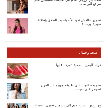
مواقع التواصل…
نسرين طافش تعود للأضواء بعد الطلاق بإطلالة
صيفية ورسالة…
صحة وجمال
فوائد البطيخ الصحية: تعرف عليها
تسريحة البوب على طريقة مهيرة عبد العزيز
تسيطر على صيحات…
من نادين نسيب نجيم إلى ياسمين صبري.. صيحات