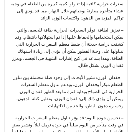
سعرات حرارية كافية إذا تناولوا كمية كبيرة من الطعام في وجبة
عشاء متأخرة مقارنةً بوجباتهم خلال النهار، مما قد يؤدي إلى
تراكم المزيد من الدهون واكتساب الوزن الزائد.
– تعزيز الطاقة: توفّر السعرات الحرارية طاقة للجسم، والتي
يمكن استخدامها والحفاظ عليها إذا تم استهلاكها بانتظام. وقد
كشفت دراسة حديثة أن ضبط معظم السعرات الحرارية التي
تتناولها على وجبة الفطور يمكن أن يؤدي إلى زيادة استهلاك
الطاقة. وهذا يساعد في كبح إشارات الشهية في الجسم، ويعزز
فقدان الوزن بشكل فعّال.
– فقدان الوزن: تشير الأبحاث إلى وجود صلة محتملة بين تناول
الطعام مبكراً وفقدان الوزن. ويدعم تناول معظم السعرات
الحرارية في الصباح وبداية فترة ما بعد الظهر فقدان الوزن.
ويمكن أن يؤدي ذلك إلى: فقدان الوزن، وتقليل كتلة الدهون،
وخسارة دهون البطن، والحد من الالتهابات.
– تحسين جودة النوم: قد يؤثر تناول معظم السعرات الحرارية
في وقت متأخر من اليوم سلباً في جودة نومك ليلاً. وتشير بعض
الأدلة إلى أن الأشخاص الذين يستهلكون سعرات حرارية قليلة أو