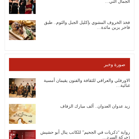
الجمال التي…
فخذ الخروف المشوي بإكليل الجبل والثوم.. طبق
فاخر يزين مائدة…
صورة وخبر
الاورفلي والعراقي للثقافة والفنون يقيمان أمسية
غنائية…
زيد عدوان العدوان.. ألف مبارك الزفاف
رواية “ذكريات في الجحيم” للكاتب ينال أبو حشيش
(حركة السرد…