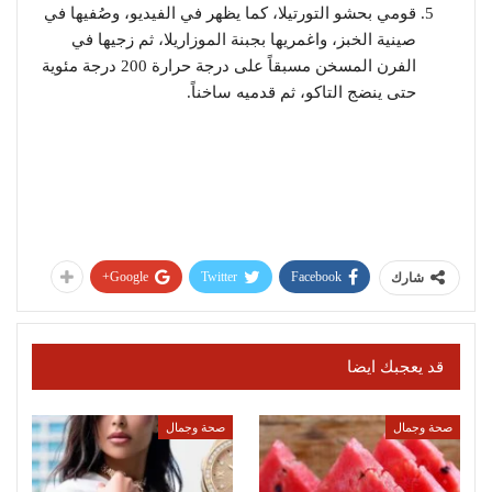
قومي بحشو التورتيلا، كما يظهر في الفيديو، وصُفيها في
صينية الخبز، واغمريها بجبنة الموزاريلا، ثم زجيها في
الفرن المسخن مسبقاً على درجة حرارة 200 درجة مئوية
حتى ينضج التاكو، ثم قدميه ساخناً.
Google+
Twitter
Facebook
شارك
قد يعجبك ايضا
صحة وجمال
صحة وجمال