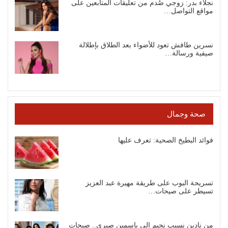
نجلاء بدر: زوجي صُدم من تعليقات المتابعين على
مواقع التواصل…
نسرين طافش تعود للأضواء بعد الطلاق بإطلالة
صيفية ورسالة…
صحة وجمال
فوائد البطيخ الصحية: تعرف عليها
تسريحة البوب على طريقة مهيرة عبد العزيز
تسيطر على صيحات…
من نادين نسيب نجيم إلى ياسمين صبري.. صيحات