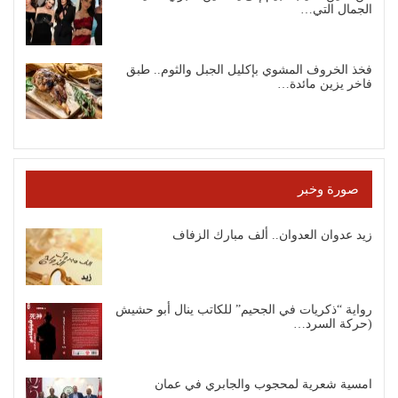
الجمال التي…
فخذ الخروف المشوي بإكليل الجبل والثوم.. طبق
فاخر يزين مائدة…
صورة وخبر
زيد عدوان العدوان.. ألف مبارك الزفاف
رواية “ذكريات في الجحيم” للكاتب ينال أبو حشيش
(حركة السرد…
امسية شعرية لمحجوب والجابري في عمان