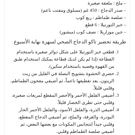
– ملح : ملعقة صغيرة
– صدر الدجاج : 450 غم (مسلوق ومفتت ناعم)
– صلصة طماطم : ربع كوب
– خبز التورتيلا : 6 قطع
– جبن موزاريلا : نصف كوب (مبشور)
طريقة تحضير تاكو الدجاج الصحي لسهرة نهاية الأسبوع
قطعي خبز التورتيلا على شكل دوائر صغيرة باستخدام
القطاعة (إذا لم يكن لديك قطاعة يمكنك استخدام طبق
من القهوة وقصيه باستخدام سكين).
حضري الحشوة بتشويح البصلة في القليل من زيت
الزيتون، بعد تقطيعها ناعماً، ثم أضيفي معجون الطماطم،
وقلبي قليلاً.
أضيفي الفلفل الأحمر والأخضر المقطع لمربعات صغيرة،
وقلبي حتى تطرى الخضار قليلاً.
أضيفي الذرة، والفلفل الأسود، والفلفل الأحمر الحار
البودرة، والقرفة، والملح، ثم أضيفي الدجاج المقطع،
وقلبي جيداً لتتجانس المكونات مع بعضها البعض، ثم
أضيفي صلصة الطماطم وقلبي.