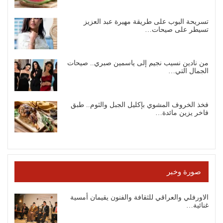
تسريحة البوب على طريقة مهيرة عبد العزيز
تسيطر على صيحات…
من نادين نسيب نجيم إلى ياسمين صبري.. صيحات
الجمال التي…
فخذ الخروف المشوي بإكليل الجبل والثوم.. طبق
فاخر يزين مائدة…
صورة وخبر
الاورفلي والعراقي للثقافة والفنون يقيمان أمسية
غنائية…