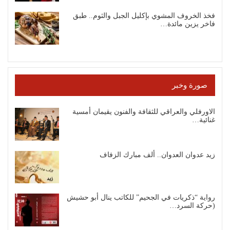
فخذ الخروف المشوي بإكليل الجبل والثوم.. طبق
فاخر يزين مائدة…
صورة وخبر
الاورفلي والعراقي للثقافة والفنون يقيمان أمسية
غنائية…
زيد عدوان العدوان.. ألف مبارك الزفاف
رواية “ذكريات في الجحيم” للكاتب ينال أبو حشيش
(حركة السرد…