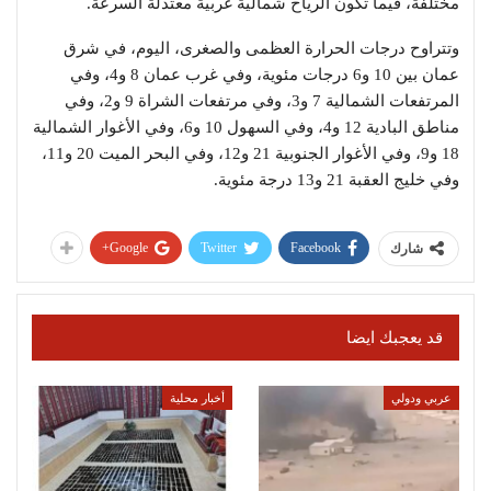
مختلفة، فيما تكون الرياح شمالية غربية معتدلة السرعة.
وتتراوح درجات الحرارة العظمى والصغرى، اليوم، في شرق
عمان بين 10 و6 درجات مئوية، وفي غرب عمان 8 و4، وفي
المرتفعات الشمالية 7 و3، وفي مرتفعات الشراة 9 و2، وفي
مناطق البادية 12 و4، وفي السهول 10 و6، وفي الأغوار الشمالية
18 و9، وفي الأغوار الجنوبية 21 و12، وفي البحر الميت 20 و11،
وفي خليج العقبة 21 و13 درجة مئوية.
Google+
Twitter
Facebook
شارك
قد يعجبك ايضا
عربي ودولي
أخبار محلية