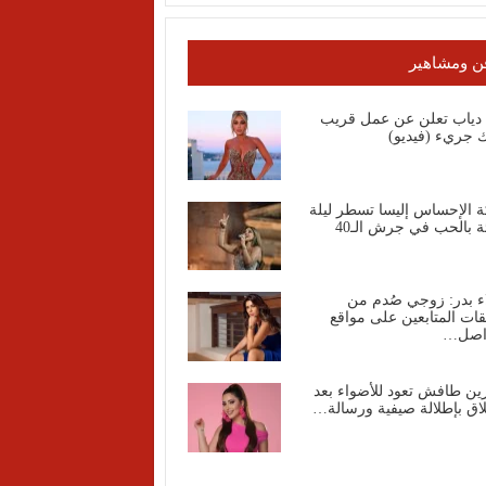
ن ومشاهير
ا دياب تعلن عن عمل قريب
 جريء (فيديو)
ة الإحساس إليسا تسطر ليلة
ة بالحب في جرش الـ40
ء بدر: زوجي صُدم من
قات المتابعين على مواقع
واصل…
ين طافش تعود للأضواء بعد
اق بإطلالة صيفية ورسالة…