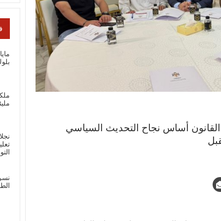
ف
ماي
بلوك
ملك
مليئ
ة القانون أساس نجاح التحديث السياسي
نجلا
بل
تعلي
الت
نسر
الطل