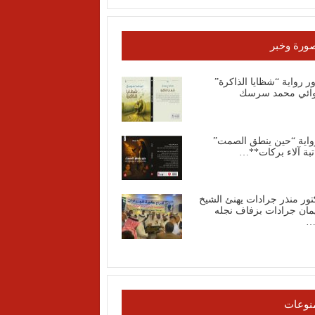
ورة وخبر
 رواية “شظايا الذاكرة”
وائي محمد سرسك
واية “حين ينطق الصمت”
تبة آلاء بركات**…
تور منذر جرادات يهنئ الشيخ
مان جرادات بزفاف نجله
…
نوعات