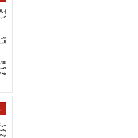
إحال
في 
بعد 
الفن
فسي
يهد
ر
مركز
يحتف
ويح