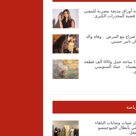
ة أوراق مذيعة مصرية للمفتي
قضية المخدرات الكبرى
صراع مع المرض .. وفاة والد
ان تامر حسني
1200 ساعة عمل و600 ألف قطعة
فساء… عماد السنوسي
ي…
ياضة
 شباب وشابات البلقاء
ي بأبطال الجيوجيتسو
تفل…