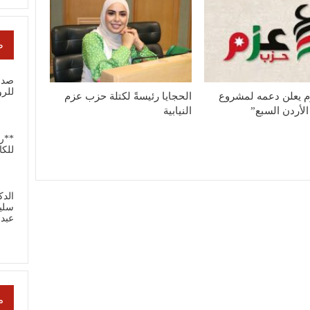
ص
صدور
للر
 يعلن دعمه لمشروع
الحجايا رئيسةً لكتلة حزب عزم
لأردن السبع”
النيابية
**ر
للكا
الدك
سلي
عبد
م