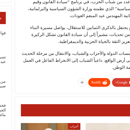
عدد من شباب الحزب، في برنامج “سيادة القانون وقيم
ياسية” الذي نظمته وزارة الشؤون السياسية والبرلمانية،
نية المهندس عبد المنعم العودات.
ص
و يحتفل بالذكرى الثمانين للاستقلال، يواصل مسيرة البناء
فوائ
ن تحديات، مشيراً إلى أن سيادة القانون تشكل الركيزة
ز الثقة بالحياة الحزبية والديمقراطية.
سات الدولة والأحزاب والشباب، والانتقال من مرحلة الحديث
تسر
رض الواقع، داعياً الشباب إلى الانخراط الفاعل في العمل
عبد
ة الوطن.
من 
ReddIt
Google+
صبر
فخذ
الجب
مائ
أحزاب