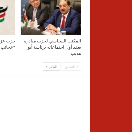
المكتب السياسي لحزب مبادرة
حزب عزم
يعقد أول اجتماعاته برئاسة أبو
“عجائب ا
هديب.
السابق
التالي