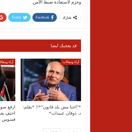
وحزم لاستعادة ضبط الأمن.
Twitter
Facebook
شارك
قد يعجبك ايضا
أراء ومقالات
أراء ومقال
*”احنا مش بلد قانون”*!! *بقلم:
ارفع صو
د. ذوقان عبيدات*
اختفِ بعد
قسوس