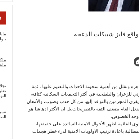
ف
لواقع فايز شبيكات الدعجه
ماي
بلوك
ملك
مليئ
نجلا
ه وتقلل من أهمية سخونة الاحداث والتعتيم عليها ، ثمة
تعلي
 للزعران والبلطجية في أكثر التجمعات السكانيه كثافة،
الت
غري المجرمين بالتوافد إليها من كل حدب وصوب، والأمعان
لفعل العام يضعف الثقة بالتصريحات.بل ان الأكثر ادهاشا هو
نسر
 وجه الخصوص.
الطل
 القائمة اظهر الأحوال الامنية السائدة على حقيقتها،
البة باعادة ترتيب الاولويات الامنية لدرء خطر هجمات