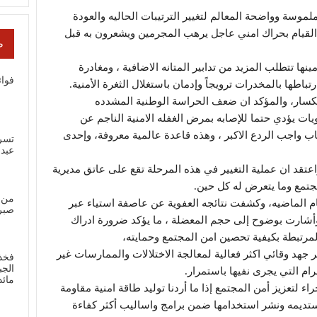
لموسة وواضحة المعالم لتغيير الترتيبات الحاليه والعودة
 القيام بحراك امني عاجل يرهب المجرمين ويشعرون به قبل
ص
ا تتطلب المزيد من تدابير المتانه الاضافية ، ومغادرة
فوائ
اطها بالمخدرات ترويجاً وإدمان باستغلال الثغرة الأمنية.
انكسار، والمؤكد ان ضعف الحراسة الوطنية المشدده
يات يؤدي حتما للإصابه بمرض الغفله الامنية الناجم عن
ب واجب الردع الاكبر ، وهذه قاعدة عالمية معروفة، وإحدى
تسر
عبد
قد ان عملية التغيير في هذه المرحلة تقع على عاتق مديرية
مجتمع وما يتعرض له كل حين.
من 
ام الماضيه، وكشفت نتائجه العفوية عن عاصفة استياء عبر
صبر
وأشارت بوضوح إلى حجم المعضلة ، ما يؤكد ضرورة ادراك
لمرتبطة بكيفية تحصين امن المجتمع وحمايته،
 جهد وقائي اكثر فعالية لمعالجة الاختلالات والممارسات غير
فخذ
الجب
رام التي يجرى نفيها باستمرار.
مائ
جراء لتعزيز أمن المجتمع إذا ما أردنا توليد طاقة امنية مقاومة
ستديمه ونشر استخدامها ضمن برامج واساليب أكثر كفاءة