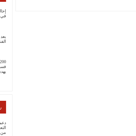
إحال
في 
بعد 
الفن
فسي
يهد
ر
دعم 
من