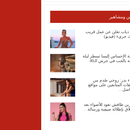
ن ومشاهير
ا دياب تعلن عن عمل قريب
 جريء (فيديو)
ة الإحساس إليسا تسطر ليلة
ة بالحب في جرش الـ40
ء بدر: زوجي صُدم من
قات المتابعين على مواقع
واصل…
ين طافش تعود للأضواء بعد
اق بإطلالة صيفية ورسالة…