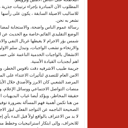
المطلوب الآن المبادرة بإجراء ترتيبات جذرية م
للاساليب الاصيلة السابقة ، يكون على رأسها
نشعر به نحن.
رسالة عموم الناس واضحة، والاستجابة لمضامينه
الوضع التقليدي القائم،خاصة مع الحديث عن ارتب
شمس بؤر الاجرام لا يغيطها غربال النفي وال
والارتخاء،و تشعب الواجبات، وتبدل سلم الاولو
الانشغال بالواجبات الخدمية الناعمة على حسا
اهم أبجديات القيادة الأمنية.
جريمة طبيب الاشرفيه دقت ناقوس الخطر، واعت
الامن العام للتصدي لتأثيرات الاعتداء على ال
المرصد الشعبي كان الابرز والأصدق خلال الأي
منصات التواصل الاجتماعي ووسائل الإعلام، 
حقيقة المخاطر، ويؤكد أيضا غياب البديهيات ا
من هنا تكمن أهمية فهم المسألة بضرورة توفير
الصحيحة الناجمه عن التواجد الفعلي لبؤر الاج
لا بد من الاعتراف بالواقع اولاً قبل البدء بأي إ
للانحراف، وإلى ابتكار استراتيجيات وخطط م