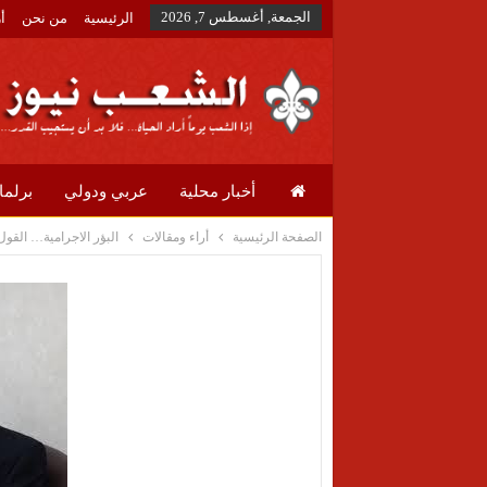
الجمعة, أغسطس 7, 2026
الرئيسية
من نحن
أ
أخبار محلية
عربي ودولي
برلما
الصفحة الرئيسية
أراء ومقالات
البؤر الاجرامية… القول