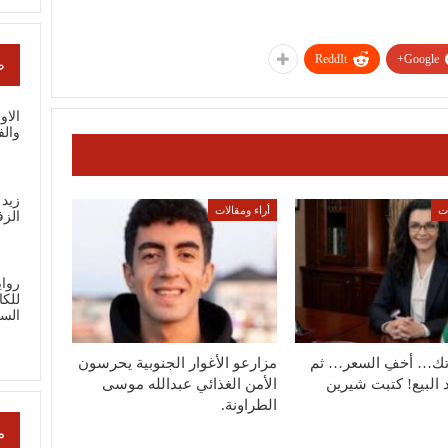
ReddIt
Google+
ص
الاو
والف
زيد 
ات
أراء ومقالات
الز
رواي
للك
الس
تك… أخفِ السعر… ثم
مزارعو الأغوار الجنوبية يحرسون
 البيع! كتبت شيرين
الأمن الغذائي عبدالله موسى
الطراونة.
م