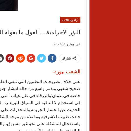
أراء ومقالات
البؤر الاجرامية… القول ما يقوله ا
في
يونيو 3, 2026
شارك
الشعب نيوز:-
على خلاف تصريحات التطمين التي تنفي الظاهر
ضجيج شعبي وتذمر واسع من حالة انتشار جنوني
خاصة في عمان َوالزرقاء في ظل غياب أمني ي
في استخدام لا النافية في السياق لتبريد رد ا
الحديث عن انحسار الجريمه والمخدرات على
حادث طبيب الاشرفيه وما تلاه من موجة الشكوى
واستفحال المشكلة على نحو غير مسبوق، والمط
البلاطجه على الناس الآمنين وترويعم.