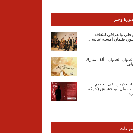
ورة وخبر
رفلي والعراقي للثقافة
نون يقيمان أمسية غنائية…
عدوان العدوان.. ألف مبارك
فاف
ة “ذكريات في الجحيم”
اتب ينال أبو حشيش (حركة
رد…
نوعات