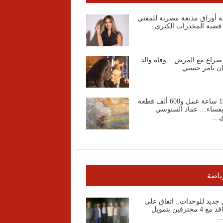
ة أوراق مذيعة مصرية للمفتي
قضية المخدرات الكبرى
صراع مع المرض .. وفاة والد
ان تامر حسني
1200 ساعة عمل و600 ألف قطعة
فساء… عماد السنوسي
ي…
ياضة
جديد للوحدات.. اتفاق على
التعاقد مع 4 محترفين بتمويل
…