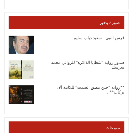
صورة وخبر
فرس النبي.. سعيد ذياب سليم
صدور رواية “شظايا الذاكرة” للروائي محمد
سرسك
**رواية “حين ينطق الصمت” للكاتبة آلاء
بركات**…
منوعات