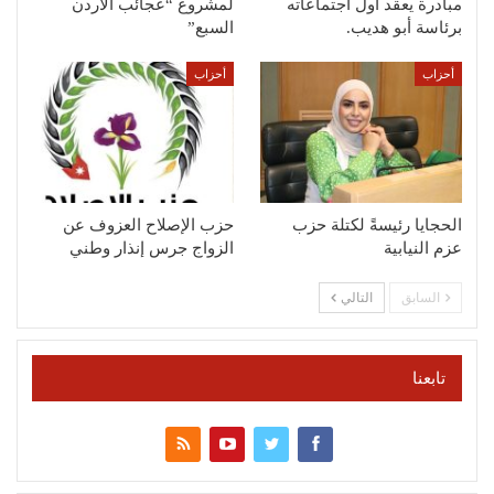
مبادرة يعقد أول اجتماعاته
لمشروع “عجائب الأردن
برئاسة أبو هديب.
السبع”
أحزاب
أحزاب
الحجايا رئيسةً لكتلة حزب
حزب الإصلاح العزوف عن
عزم النيابية
الزواج جرس إنذار وطني
السابق
التالي
تابعنا