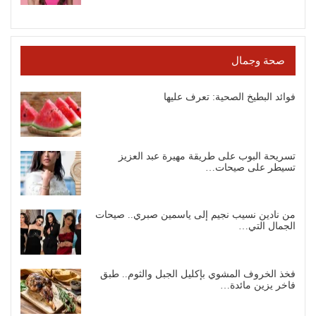
صحة وجمال
فوائد البطيخ الصحية: تعرف عليها
تسريحة البوب على طريقة مهيرة عبد العزيز
تسيطر على صيحات…
من نادين نسيب نجيم إلى ياسمين صبري.. صيحات
الجمال التي…
فخذ الخروف المشوي بإكليل الجبل والثوم.. طبق
فاخر يزين مائدة…