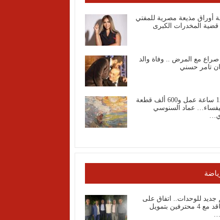
ة أوراق مذيعة مصرية للمفتي
قضية المخدرات الكبرى
صراع مع المرض .. وفاة والد
ان تامر حسني
1200 ساعة عمل و600 ألف قطعة
فساء… عماد السنوسي
ي…
ياضة
جديد للوحدات.. اتفاق على
التعاقد مع 4 محترفين بتمويل
…