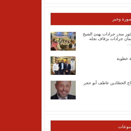
ورة وخبر
تور منذر جرادات يهنئ الشيخ
مان جرادات بزفاف نجله
…
ة خطوبة
اج الحصّادين عاطف أبو حجر
نوعات