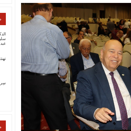
ص
الدك
سلي
عبد
تهنئ
سِر
م