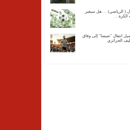
ل ( الرياضي) … هل سيغير
 الكرة…
يل انتقال “صيصا” إلى وفاق
ف الجزائري