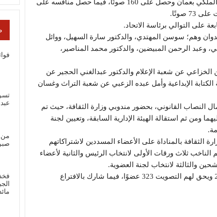
الجمعة في قاعة المؤتمرات بالمركز الثقافي الملكي بعمان وحصل على 160 صوتًا، فيما حصل منافسه على
 صوتًا.
عة على التوالي برئاسة الاتحاد.
ص
العدوان وهم؛ سوسن المهتدي، والدكتور سارة السهيل، ووائل
، وعبد الرحمن المبيضين، والدكتور محمد المناصير،
فوائ
 الخزاعي عن شعبة الإعلام والدكتور عبدالغني الحجير عن
كتابة الإبداعية وأمل عبده الزعبي عن شعبة التراث وغسان
تسر
عبد
تمال النصاب القانوني، بحضور مندوبي وزارة الثقافة، حيث تم
هما ومن ثم استقالة الهيئة الإدارية السابقة، وتعيين لجنة
مة.
من 
ارة الثقافة بالمناداة على الأعضاء المسددين لاشتراكاتهم
صبر
لم الناخب ثلاث ورقات الأولى لانتخاب الرئيس والثانية لأعضاء
وبلغ عدد المسددين لاشتراكاتهم عن عام 2025 ويحق لهم التصويت 323 عضوًا، فيما شارك بالافتراع
فخذ
الجب
مائ