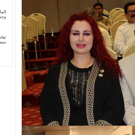
الما
وجه
تفاص
سطي