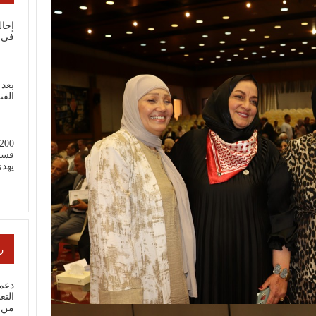
إحال
في 
بعد 
الفن
فسي
يهد
ر
دعم 
من