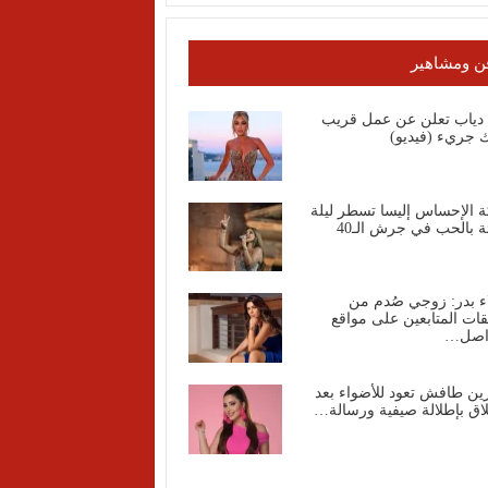
ن ومشاهير
ا دياب تعلن عن عمل قريب
 جريء (فيديو)
ة الإحساس إليسا تسطر ليلة
ة بالحب في جرش الـ40
ء بدر: زوجي صُدم من
قات المتابعين على مواقع
واصل…
ين طافش تعود للأضواء بعد
اق بإطلالة صيفية ورسالة…