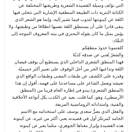
التي تؤلف وسيلة القصيدة الشعرية وطريقتها المختلفة عن
الكتابة النثرية ذات الطبيعة المنطقية الإشارية التي تتخلى فيها
اللغة عن كينونتها لتذوب فيما تشير إليه، وإنما هو الشعر الذي
يبقى قادرا على أن يستنطق اللغة نفسها انطلاقا من وظيفتها، ولا
يؤمن بمثل ما كان يقوله البحتري في بيته المعروف الموجه إلى
النقّاد:
كلفتمونا حدودَ منطقِكم
والشعرُ يُغني عن صدقِه كذبُهْ
فهذا المنطق الشعري الداخلي الذي يستطيع أن يوقف فيضان
اللغة وتداعيها الحر من أجل الوقوف على تعبير أكثر حميميّة
وقدرة على الكشف عن طبقات المعنى وطبقات الواقع الذي
نعيشه ويعمل الشاعر على مساعدتنا على فهمه، أقول إن هذا
(المنطق الشعري) يبدو في إطاره العام قريبا من (المنطق
الآرسطي). وهو، كما قلت، بعيد عن الكذب بكل أنواعه الأخلاقية
والفنية، وامتداداته الرومانسية المزيفة.
والفعل الذي يصرُّ سعدي يوسف على استخدامه مع الاسم
الجامد كمرتكز أول في قصيدته يعبر، أكثر من غيره، عن كينونة
هذه القصيدة وإبراز معناها الجوهري، مثلما يعبر عن كينونة