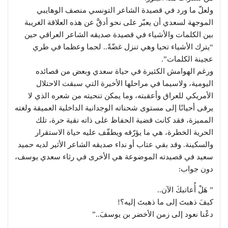
ولعلّ ما ورد في قصيدة الشاعر التونسي منصف الوهايبي
الموجهة لسعدي أن يعبّر على نحو أدقَّ عن هذه العلاقة الغريبة
بين الكلمات والأشياء في قصيدة صديقه الشاعر العراقي حين
“يترك الأشياء تحيا وهي تنزل غضّةً.. لحما وعظما في طري
عجينة الكلمات”.
ورغم الهوامش الكثيرة في حياة سعدي وبعض من قصائده
اليومية، ولاسيما في مراحلها الأخيرة التي سبقت الاحتلال
الأمريكي للعراق وأعقبته، وما يمكن تنحيته من شعره الذي لا
يرقى أحيانًا إلى مستوى شحناته الوجدانية الداخلية العميقة ولغته
المميزة، فقد كانت قضية الحفاظ على ذاته نقية حرة، تلك
الحرية الخطرة، هي ما يؤرّقه ويطفّف عليه حياة الاستقرار
والسكينة. وقد بقي عتاب أو نداء صديقه الشاعر الأثير لديه حميد
سعيد في قصيدته الموضوعة هي الأخرى في رثاء سعدي يوسف،
دون جواب:
” هَلْ أُعاتبكَ الآن..
كيفَ ذهبتَ إلى ما ذهبتَ إليه؟!
دعْنا نعود إلى زمن الأخضر بن يوسفَ..”