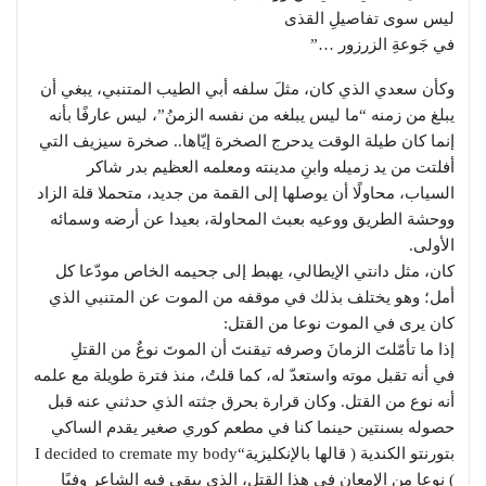
ليس سوى تفاصيلِ القذى
في جَوعةِ الزرزور …”
وكأن سعدي الذي كان، مثلَ سلفه أبي الطيب المتنبي، يبغي أن
يبلغ من زمنه “ما ليس يبلغه من نفسه الزمنُ”، ليس عارفًا بأنه
إنما كان طيلة الوقت يدحرج الصخرة إيّاها.. صخرة سيزيف التي
أفلتت من يد زميله وابنِ مدينته ومعلمه العظيم بدر شاكر
السياب، محاولًا أن يوصلها إلى القمة من جديد، متحملا قلة الزاد
ووحشة الطريق ووعيه بعبث المحاولة، بعيدا عن أرضه وسمائه
الأولى.
كان، مثل دانتي الإيطالي، يهبط إلى جحيمه الخاص مودّعا كل
أمل؛ وهو يختلف بذلك في موقفه من الموت عن المتنبي الذي
كان يرى في الموت نوعا من القتل:
إذا ما تأمّلتَ الزمانَ وصرفه تيقنتَ أن الموتَ نوعٌ من القتلِ
في أنه تقبل موته واستعدّ له، كما قلتُ، منذ فترة طويلة مع علمه
أنه نوع من القتل. وكان قرارة بحرق جثته الذي حدثني عنه قبل
حصوله بسنتين حينما كنا في مطعم كوري صغير يقدم الساكي
بتورنتو الكندية ( قالها بالإنكليزية“I decided to cremate my body
) نوعا من الإمعان في هذا القتل، الذي يبقى فيه الشاعر وفيًا