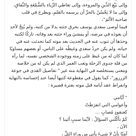
وإلى بَيْعِ الدِّينِ والمروءة، وإلى تعاطي الرِّياءِ بالسُّمْعَةِ والنِّفاقِ،
وإلى ما لا يَحْسُنُ بالحرِّ أن يرسمه بالقلمِ، ويطرح في قلب
صاحبه الألَمَ”،
فيما أوصى سعدي يوسف بحرق جثته بدلا من كتبه، ولم يُتِحْ لأحد
أن يعودَه في مرضه، أو يمشيَ وراء جثته بعد وفاته، تاركًا لكتبه
وحدَها أن تنوب عنه في الحديث بعد موته كما تحدثت عنه في
حياته. ولم يكن حردُ سعدي وغيظُه على الناس، أو بعضهم مساويًا
لما كان له من غيظ على زمنه ووجوده الشخصي نفسه، لما رآه
من قلة جدوى الرحلة وتعب العمر الذي لم يكن له من خلاصة
ومعنى يستخلصه في النهاية منه غير ” تفاصيل القذى في جوعة
الزرزور”، كما يقول في مقطوعة كتبها أيضا عند إحساسه بالنهاية
وانفراط عقد أيامه قبل موته بفترة قصيرة :
” أيّامي
وأعوامي التي انفرَطَتْ
كعنقودٍ مُصابٍ …
كَمْ تأَكّلَني السؤالُ : لأيّما سببٍ أتَينا ؟
الآنَ ،
آمَنّا بأنْ لا شيءَ يأتي من وراءِ التلِّ ،