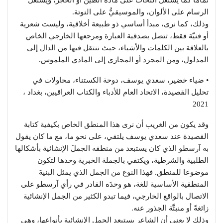
الرسام على الألوان، والموسيقيُّ على النوتة.
وذلك، كما نرى، مبدأ أساسي ذو طبيعة أخلاقية، وليست شعرية
أو فنيّة فقط، تتصل بصدقية العبارة ومرجعها الخارجي الخاص
بالعلاقة بين الكلمات والأشياء، حيث ننتقل فيها من الدال إلى
المدلول، ومن المجرد أو المجازي إلى المادي الملموس.
• ضياء خضير، سعدي يوسف، دوحة الكستناء، محاولات في
تحليل القصيدة، الاتحاد العام للأدباء والكتاب العراقيين، بغداد ،
2021
وقد يكون من الغريب أن نرى هذا المنطق الخاص بكيفية كتابة
القصيدة عند سعدي يوسف يلتقي، على نحو ما، مع ما كان يقول
به آرسطو الذي كان يستبعد من منطقه الجملَ الإنشائية بأشكالها
الطلبية والشرطية، ويكتفي بالجملة الخبرية وحدها لتكون
موضوعا للمنطق. فهذا النوع من الجمل الذي يمثل البنيةَ
المنطقية الأساسية للغة، هو وحدَه القادر في رأي آرسطو على
الاتصال بالواقع الخارجي، فيما تبدو الكثير من الجمل الإنشائية
زائغةً أو منبتَّة الجذور عنه.
وذلك لا يعني أن الشاعر يستبعد الجمل الإنشائية بأنواعها، وهي