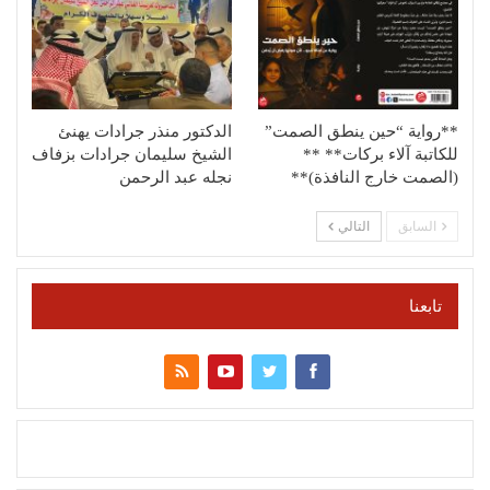
**رواية “حين ينطق الصمت”
الدكتور منذر جرادات يهنئ
للكاتبة آلاء بركات** **
الشيخ سليمان جرادات بزفاف
(الصمت خارج النافذة)**
نجله عبد الرحمن
السابق
التالي
تابعنا