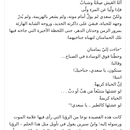
آلةُ العَيش صِحّةٌ وشبابٌ
فإذا ولّيا عن المرءِ ولّى
ولكنّ سعدي لم يولِّ أمام موته، ولم يشعر بالهزيمة، ولم يُدرْ
وجهه للحياة، فبقيَ على ذاكرته الحديد، وروحه الشابة الهازئة
بمرور الزمن وحدثان الدهر، حتى اللحظة الأخيرة التي جاءته فيها
تلك الحمامتان لتهباه جناحيهما:
“جاءت إليّ يمامتانِ
وحطّتا فوق الوسادة في الصباح…
وقالتا:
سنكون، يا سعدي، جناحيكَ!
انتبهْ!
إنَّ الحياةَ كريهةٌ
لو عشتَها متتبّعاً مَن هبَّ أو دبَّ . . .
الحياة كريمةٌ
لو عشتَها كالطير .. يا سعدي!”
كانت هذه القصيدة نوعا من الرؤيا التي رأى فيها علامة الموت
ورسوله إليه؛ وابنُ سيرين يقول في تأويل مثل هذا الحلم – الرؤيا