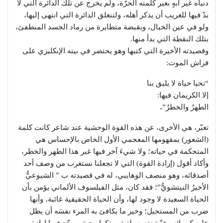
دنياه غير آبهٍ بغير كلمته الحرّة، ولم يخرج عن تلك الدائرة التي لا
بدّ فيها للغريب أن يذكر أهله، ولتنغلق الدائرة التي انتهى إليها،
ولو في عين الخيال، وبقبضة متطايرة من رماد الجسد المنطفئ،
بتلك النقطة التي بدأ منها.
وقصيدته الأخيرة التي كتبها وهو يحتضر في بيته الإنكليزي على
فراش الموت:
“نحيا حياة لا يليق بنا
إلا الكريمان فيها:
الطهرُ والخطرُ”،
تعبّر، هي الأخرى، عن هذه القوة الوحشية عند شاعر كانت كلمة
(الشعور) بمفهومها المعجمي الأول الخاص بالإحساس هي
المتحكمة في حياته؛ ولا شيءَ آخر فيها غير هذا الطهر والخطر،
وأكاد أقول (إرادة القوة) التي لا تجعلنا نستغرب من وصف أحد
أصدقائه، وهو منصف الوهايبي، له في قصيدته ب ” الشيوعيُّ
الأخيرُ النيتشويُّ”؛ فقد كان، مثل الفيلسوف الألماني يؤمن بأن
الحياة السعيدة لا وجود لها، وأن الحياة الحقيقية غائبة، وأنها
ضرب من المستحيل؛ وخير ما يكافئ به المرء نفسَه أن يظل
على كبريائه وعزّة نفسه، لتبقى ذكراه حية، يمجّد فيها إرادة