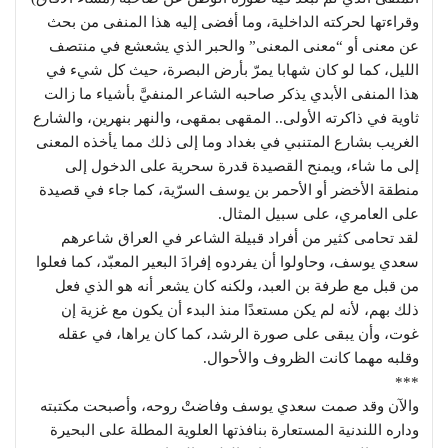
وقراءتها لحركته الداخلية، وما أفضى إليه هذا المنفى من بحث
عن معنى أو “معنى المعنى” والحبر الذي يشعشع في منتصف
الليل، كما لو كان شهابا يمرّ بأرض البصرة، حيث كل شيء في
هذا المنفى الأبدي يذكر صاحبه الشاعر المنفيَّ بأشياء ما زالت
ثاوية في ذاكرته الأولى.. المقهى بمقهى، والنهر بنهرين، والشارع
الغريب بشارع المتنبي في بغداد وما إلى ذلك مما يأخذه المعنى
إلى ما شاء، ويمنح القصيدة قدرة سحرية على الدخول إلى
منطقة الأخضر أو الأحمر بن يوسف السرّية، كما جاء في قصيدة
على العامري، على سبيل المثال.
لقد تحامى كثير من أفراد قبيلة الشاعر في العراق شاعرهم
سعدي يوسف، وحاولوا أن يفردوه إفرادَ البعير المعبّد، كما فعلوا
من قبل مع طرفة بن العبد، ولكنه كان يشعر أنه هو الذي فعل
ذلك بهم، لأنه لم يكن مستعدًا منذ البدء أن يكون مع غزية إن
غوت، وأن يبقى على صورة الرشد، كما كان يراها، في عقله
وقلبه مهما كانت الظروف والأحوال.
***
والآن وقد صمت سعدي يوسف وفاضتْ روحه، وأصبحت مكتبته
وداره اللندنية المستعارة بنافذتها العلوية المطلة على البحيرة