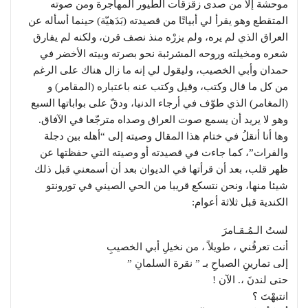
موحشة إلا من صدى زقزقات الطيور المهاجرة ومن صوته
المتقطع وهو يقرأ لي أبياتًا من قصيدته (بَدَهيّة) حينما أسأله عن
العراق الذي لم يره، ولم يزرْه منذ نصف قرن، ولكنه لم يفارق
شعره ومخيلته وروحه المشرئبة نحو بصرته وبيته الأخضر في
حمدان وأبي الخصيب، وليقول لي إنه ما زال هناك على الرغم
من كل ما قال وكتب، وقيل وكتب عنه باعتباره (المقامر) و
(المغامر) الذي طوّف في أرجاء الدنيا، ودقّ على بواباتها السبع
وهو لا يريد أن يسمع صوت العراق وصداه مترجّعا في الآفاق.
وها أنا أنقلُ في ختام هذا المقال وصيته إلى “أهله بين دجلة
والفرات”، كما جاءت في قصيدته أو وصيته التي حفظتها عن
ظهر قلب، بعد أن قرأتها في الديوان بعد أن أسمعني قبل ذلك
شيئا منها، ونحن نتسكع قريبا من الحي الصيني في تورونتو
الكندية قبل ثلاثة أعوام:
لستُ الـمُـقـامرَ
أنت تعرفُني ، طويلاً ، من نخيلِ أبي الخصيبِ
إلى تمارينِ الصباحِ بـ ” نقرة السلمانِ ”
حتى لندنَ ،. الآن !
انتبهْتَ ؟