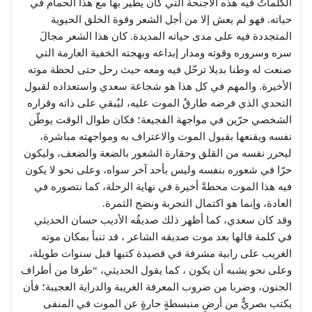
الكلماتُ فيه هذه الأجنحة التي كان يطير بها مع هذا الحمام في
حياته. فهو لم يعش إلا من أجل الشعر وقوة الخلق الحيوية
المتجددة فيه على مدى حياته المديدة. كان هذا الشعر مجالَ
سره وسروره وقوته ومدار إبداعه وبهجته الخفية العارمة التي
صنعت له وطنا بديلا ترحّل فيه ومعه حيث رحل حتى لحظة موته
الأخيرة. والمهم في كل هذا هو شجاعة سعدي واستعداده لقبول
التحدي الذي فرضه طارقُ الموت عليه، ليُبقي على ذاته وقراره
الشخصي حرّين في مواجهة الفجيعة؛ فكان طوال الوقت يوطّن
نفسه ويقنعها بقبول الموت والاعتراف به ومواجهته مباشرة،
ليحرر نفسه من القلق وحقارة الشعور بالضعة والضعف، وليكون
حرّا في شعوره بنفسه وليس بأحد آخر سواه، وعلى نحو لا يكون
فيه هذا الموت محطةً أخيرة في نهاية الرحلة، كما نتصوره في
العادة، وإنما هو اكتمال التجربة ونضج الثمرة.
وقد كان سعدي، كما أظهر ذلك صديقُه الأديب حسان الحديثي
في كلمة قالها بعد موت صديقه الشاعر ، قد تنبأ بمكان موته
الغريب على رابية مشرفة في قصيدة كتبها قبل سنوات طويلة،
وعلى نحو يشبه أن يكون ، كما يقول الحديثي، “طرفا من أطراف
الجنون، وضربا من ضروب المعرفة الغريبة والدراية العجيبة؛ فأن
يكتب بصريٌّ من أرضٍ منبسطةٍ حارةٍ عن الموت في المنفى