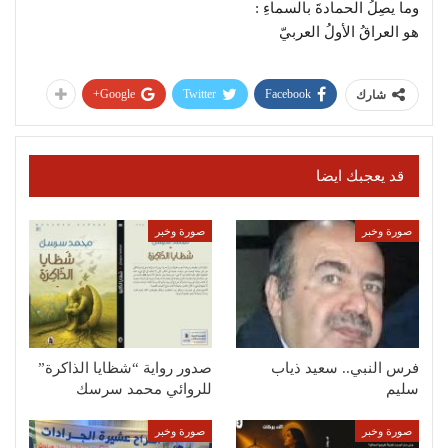
وما يصِلُ الحمادةَ بالسماءِ :
هو العراقُ الأولُ العربيّ
Google+
Twitter
Facebook
شارك
قد يعجبك ايضا
صورة وخبر
صورة وخبر
فرس النبي.. سعيد ذياب
صدور رواية “شظايا الذاكرة”
سليم
للروائي محمد سرسك
صورة وخبر
صورة وخبر