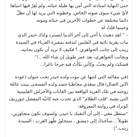
حتى النهاية لمبادئه التي آمن بها طيلة حياته، ولم يُعِرْ فيها انتباها
لأيّ شيء سوى صوته الخاص، وخطوته التي يريد لها أن تظلّ
دائما مختلفة عن خطوات الآخرين في حياته وموته.
وحينما قلتُ له
– ” لقد ذهبتَ يا أخي إلى آخر الدنيا لتسترد ولدَك حيدر الذي
مات بقرية نائية في الفلبين لتدفنه بمقبرة الغرباء في السيدة
زينب إلى جانب الجواهري..؟ فكيف لا تريد أن تكون بجانبه،
وبجانب الجواهري، بعد عمر طويل إن شاء الله…!”
فسكتَ ولم يجبْ، وكأني نكأتُ فيه جرحا ناغرا…
[في مقالته التي كتبها عن موت ولده حيدر تحت عنوان (عودة
الابن الضال) قال سعدي مخاطبا جسد ولده المسجى ببيت عائلة
زوجته في تلك القرية الواقعة بين الغابات والأحراش الفلبينية
التي تشبه “قلب الظلام” الذي تحدث عنه كاتبُه المفضل جورزيف
كونراد في روايته المعروفة:
“ستظل معي ، إلى أن ألتقيك يا حيدر، ولسوف نكون متجاورَينِ،
طويلاً …سآخذكَ إلى دمشق ، ستجاورُ طُهرَ العرب ، السيدة
زينب.”]