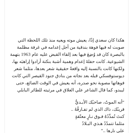
هكذا كان سعدي إذًا، يعيش موته ويعيه منذ تلك اللحظة التي
صوبت له فيها فوهة بندقية من أجل إعدامه في غرفة مظلمة
بالبصرة كان قد وُضِعَ فيها بعد إلقاء القبض عليه عام 1963 بتهمة
الشيوعية. كانت حفلةَ إعدام وهمية أشبهَ بنكتة أرادوا إراهبَه بها،
ولكنها كانت بالنسبة إليه واقعةً حقيقية شعر بعدها، مثلما شعر
ديوستوفسكي قبله بعد نجاته من بنادق جنود القيصر التي كانت
فوهاتها مصوبة نحو صدره، أنه يعيش في الوقت الضائع، حتى
ليبدو، كما قال الشاعر علي العلاق في مرثيته للطائر البابلي
“أنه الموتُ، صاحبُك الأبـديُّ
قرينُك، ذاك الذي لم تفـارقْهُ ..
كنتَ تُمدِّدُهُ فـوق نـارٍ معتّقةٍ
مثلما تتمدّدُ هـذي البـلادُ
على نارها ..”