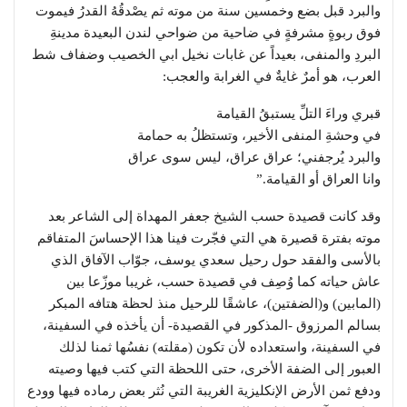
والبرد قبل بضع وخمسين سنة من موته ثم يصْدقُهُ القدرُ فيموت
فوق ربوةٍ مشرفةٍ في ضاحية من ضواحي لندن البعيدة مدينةِ
البردِ والمنفى، بعيداً عن غابات نخيل ابي الخصيب وضفاف شط
العرب، هو أمرٌ غايةٌ في الغرابة والعجب:
قبري وراءَ التلِّ يستبقُ القيامة
في وحشةِ المنفى الأخير، وتستظلُ به حمامة
والبرد يُرجفني؛ عراق عراق، ليس سوى عراق
وانا العراق أو القيامة.”
وقد كانت قصيدة حسب الشيخ جعفر المهداة إلى الشاعر بعد
موته بفترة قصيرة هي التي فجّرت فينا هذا الإحساسَ المتفاقم
بالأسى والفقد حول رحيل سعدي يوسف، جوّاب الآفاق الذي
عاش حياته كما وُصِف في قصيدة حسب، غريبا موزّعا بين
(المابين) و(الضفتين)، عاشقًا للرحيل منذ لحظة هتافه المبكر
بسالم المرزوق -المذكور في القصيدة- أن يأخذه في السفينة،
في السفينة، واستعداده لأن تكون (مقلته) نفسُها ثمنا لذلك
العبور إلى الضفة الأخرى، حتى اللحظة التي كتب فيها وصيته
ودفع ثمن الأرض الإنكليزية الغريبة التي نُثر بعض رماده فيها وودع