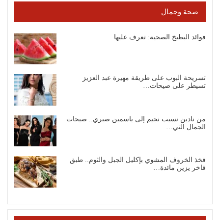
صحة وجمال
فوائد البطيخ الصحية: تعرف عليها
تسريحة البوب على طريقة مهيرة عبد العزيز
تسيطر على صيحات…
من نادين نسيب نجيم إلى ياسمين صبري.. صيحات
الجمال التي…
فخذ الخروف المشوي بإكليل الجبل والثوم.. طبق
فاخر يزين مائدة…