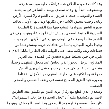
وقد كانت قصيدة العلاق هذه قراءةً داخلية موجعة، عارفة
ومستوعبة، تبدأُ مع ولادة سعدي يوسف الشاعر في ما يشبه
العماء والفوضى، حيث لا طريق إلى الضوء، ولا قشرة الأرض
ريانة، وحيث تتخلق الأشياء في بكارتها وبداياتها الأولى، تغالب
صورة الشعر بسوادها المشع فيها نموّ القصيدة ذا الطبيعة
السردية المتتبعة لسعدي يوسف تاريخا وإبداعا، وهو يسرف في
الشعر مثلما يسرف في الوهم، ويبالغ في اللايقين، ثم يموت
وحيدا طريدَ القبائل، يائسا من هتافات حزبة، ومستوحشا من
فضاءات ربه، ولكنه يبقى حتى النهاية ذلك الطائرَ البابليَّ الذي لا
يلين. في حين تختلط صورة سعدي في قصيدة عبد العزيز
المقالح، الرجل العجوز الذي يجلسُ عند مدخلِ المقهى، وحيداً،
يشتكي العزلةَ، ويبكي وجعَ الروح، ويخشى أن يرى الناسُ
دموعَهُ، وما تكتبه على طاولة المقهى من الأحزان.. تختلط
بصورة عبد العزيز المقالح نفسه في وضعه النفسي والصحي
الصعب.
وسعدي الذي قطع مع رفاق دربه الذين لم يكملوا معه الطريق
لأنهم لم يكتشفوا مثله أن “نخل السماوة غيرُ نخل السموات”،
كان وفيّا لنفسه وقراره منذ البدء في هذا السير المختلف. وهو ما
دفع الكثيرين لأن يتقولوا عليه لدى موته وقبل موته.