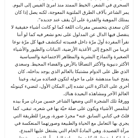
السحري في الشعر، الخيط الممتد منذ امرئ القيس إلى اليوم.
يمر الشاعر بآلاف الطرق الملتوية المعوجة، لكنه يصل إذا كان
يمتلك الموهبة والقدرة على أنْ يقف عند جديده”.
كان سعدي يتحسس مفردات اللغة كما لو كانت أشياء حقيقية لا
ينفصل فيها الدال عن المدلول على نحو نشعر فيه كما لو أننا
نقرأ المفردة أولَ مرّة داخل قصيدته لنكتشف فيها كل مرّة نوعا
غريبا من الجوع إلى الأغذية الأرضية، النباتات والطيور والأشياء
الصغيرة والنماذج البشرية والمظاهر الاجتماعية والسياسية
الأكثر دنيوية والأكثر التصاقًا بالأرض والفضاء المحيط. وسعدي
الذي ظل على الدوام مشتبكا بالعالم الذي يوجد بداخله، كان
يفتح عينا مندهشة على ما حوله لتكون قصائده مرئية، وعينا
أخرى على الذاكرة التي تشده إلى المكان الأول، لتضيء كينونتُه
العالمَ الآخر ومشاهدَه البعيدة هناك.
وورقةُ تلك الشجرة التي وضعها الشاعر حسين مردان مرةً بيده
ليتلمس الأشياء ويكون على صلة حيّة بها في شعره، تبقى، كما
قلتُ في كتابي السابق عنه* مجردَ صورة، ورمزا للطريقة التي
يجري بها التعامل مع الحياة والطبيعة وصورتهما المنعكسة في
مرآة القصيدة. وهي المادةُ الخام التي يشتغل عليها المبدع،
تماما كما يشتغل النحّات على مادة الطين أو الحجر، ويشتغل