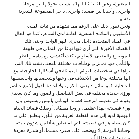
المتغيرة، وغير الثابتة ثباتا نهائيا بسبب تحولاتها بين مرحلة
وأخرى، وأحيانا بين قصيدة وأخرى، داخل المجموعة الشعرية
نفسها.
ونحن نقول ذلك على الرغم مما نشهده من ثبات المنحى
الأسلوبي والملامح الشعرية العامة لدى الشاعر، كما هو الحال
في المياه المتجددة داخل مجرى النهر الواحد. وحتى تلك
القصائد الأخيرة التي أرى فيها نوعا من التماثل في طبيعة
الموضوع والمنحى الأسلوبي، كنت أكتشف مع إدامة والنظر
والتأمل فيها تمايزاتٍ وطباقات مختلفة للمعنى تشبه تلك التي
نراها في شخصيات التوائم المتماثلة في أشكالها الخارجية، مع
أنها مختلفة نوعا من الاختلاف في وعيها وشخصياتها وأحاسيسها
الداخلية. فهو تماثل لا يعني التكرار، ولا إعادة القول إلا مع عناصر
ورؤى جديدة مختلفة في بعض التفاصيل والصور. وما كان سعدي
يقوله في تقديمه لترجمة قصائد اليوناني يانيس ريستوس بأن
وراء قصيدته جهدا عظيما، وروحا مصفّاة، أوصلتْ قصائد الحياة
اليومية لديه إلى هذه القطعة الغريبة من البلّور، ينطبق على ما
كان يفعله هو في قصيدته التي لم تغادر شأنا من شؤون حياته
وحياتنا اليومية إلا ووضعت على صدره ميسما، أو شذرة مفردة
من شذرات هذا البلّور.