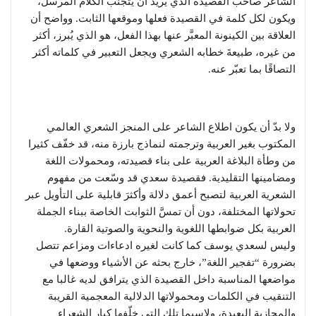
الشاعر صاحب القصيدة الذي يريد أن يتجنب الكلام المرسل،
ويكون لكل كلمة في القصيدة فعلها وموقعها الثابت. وواضح أن
العلاقة بين الكينونة المعبَّر عنها بهذا الفعل، هو الذي يُبرز، أكثر
من غيره، طبيعةَ خطابه الشعري ويجعل التعبير في كلماته أكثر
التصاقًا بما تعبّر عنه.
ولا بدّ أن يكون اطلاع الشاعر على المنجز الشعري العالمي
المكتوب بغير العربية وترجمته لنماذج بارزة منه، قد خفّف كثيرا
من وطأة البلاغة العربية على بناء قصيدته، ومحمولات اللغة
ومضامينها التقليدية. فقصيدة سعدي قد وسّعت من مفهوم
الشعرية العربية لتصبح أعمق دلالة وأكثرَ قابلية على التأويل عبر
تحولاتها المختلفة، دون أن تمسَّ الثوابت الخاصة ببناء الجملة
العربية بكل ضوابطها اللغوية والنحوية والصوتية القارة.
وليس لسعدي يوسف كما كانت لغيره ادعاءات ومزاعم تتصل
بضرورة “تفجير اللغة”، خارج بحثه عن الأشياء ووضعها في
مواضعها المناسبة داخل القصيدة الذي يترافق لديه غالبا مع
التنقيب في الكلمات ومحمولاتها الدلالية المعجمية القريبة
والمجازية البعيدة، ولاسيما تلك التي خلّفها كبار الشعراء