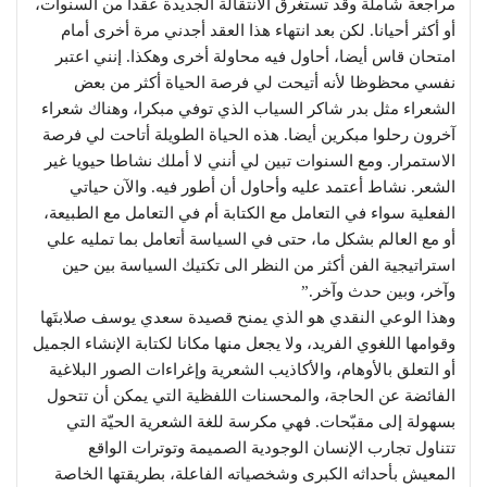
مراجعة شاملة وقد تستغرق الانتقالة الجديدة عقدا من السنوات،
أو أكثر أحيانا. لكن بعد انتهاء هذا العقد أجدني مرة أخرى أمام
امتحان قاس أيضا، أحاول فيه محاولة أخرى وهكذا. إنني اعتبر
نفسي محظوظا لأنه أتيحت لي فرصة الحياة أكثر من بعض
الشعراء مثل بدر شاكر السياب الذي توفي مبكرا، وهناك شعراء
آخرون رحلوا مبكرين أيضا. هذه الحياة الطويلة أتاحت لي فرصة
الاستمرار. ومع السنوات تبين لي أنني لا أملك نشاطا حيويا غير
الشعر. نشاط أعتمد عليه وأحاول أن أطور فيه. والآن حياتي
الفعلية سواء في التعامل مع الكتابة أم في التعامل مع الطبيعة،
أو مع العالم بشكل ما، حتى في السياسة أتعامل بما تمليه علي
استراتيجية الفن أكثر من النظر الى تكتيك السياسة بين حين
وآخر، وبين حدث وآخر.”
وهذا الوعي النقدي هو الذي يمنح قصيدة سعدي يوسف صلابتَها
وقوامها اللغوي الفريد، ولا يجعل منها مكانا لكتابة الإنشاء الجميل
أو التعلق بالأوهام، والأكاذيب الشعرية وإغراءات الصور البلاغية
الفائضة عن الحاجة، والمحسنات اللفظية التي يمكن أن تتحول
بسهولة إلى مقبّحات. فهي مكرسة للغة الشعرية الحيّة التي
تتناول تجارب الإنسان الوجودية الصميمة وتوترات الواقع
المعيش بأحداثه الكبرى وشخصياته الفاعلة، بطريقتها الخاصة