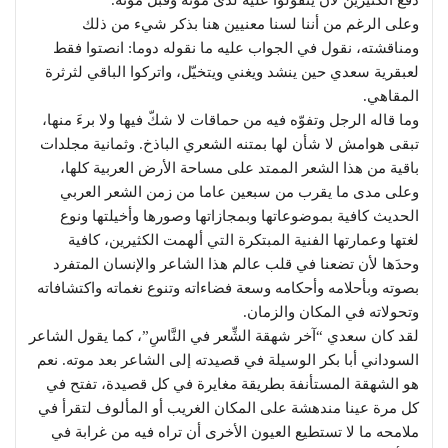
وعلى الرغم من أننا لسنا معنيين هنا بذكر شيء من ذلك
ومناقشته، نقول في الجواب عليه ما نقوله دوما: انصتوا فقط
لعبقرية سعدي حين ينشد ويغني ويتخيّل، واتركوا الباقي لثرثرة
المقاهي.
وما قاله الرجل وتفوّه فيه من حماقات لا شكّ فيها ولا برءَ منها،
تبقى هوامش لا شأن لها بمتنه الشعري الباذخ. وثمانية مجلدات
باقية من هذا الشعر الممتد على مساحة الأرض العربية كلها،
وعلى مدى ما يقرب من سبعين عاما من زمن الشعر العربي
الحديث كافية بموضوعاتها وبمجازاتها وصورها وأخيلتها ونوع
لغتها وعمارتها الفنية المبتكرة التي ألهمت الكثيرين، كافية
وحدَها لأن تضعنا في قلب عالم هذا الشاعر والإنسان المتفرد
بصوته وبأحلامه وأحكامه وسعة فضاءاته وتنوع نغماته واكتشافاته
وتحولاته في المكان والزمان.
لقد كان سعدي “آخر شهقة الشِّعر في النَّاسِ”، كما يقول الشاعر
السوداني أبا بكر الوسيلة في قصيدته إلى الشاعر بعد موته. نعم
هو الشهقة المستأنفة بطريقة مغايرة في كل قصيدة، تفتح في
كل مرة عينا مندهشة على المكان الغريب أو المألوف لتقرأ في
ملامحه ما لا تستطيع العيون الأخرى أن تراه فيه من غرابة في