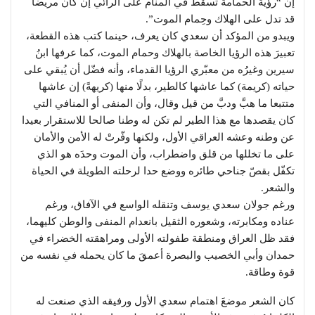
إن “رؤية الحمامة تسقط في المنام على الرائي إن كان مريضاً
قد تدل على الهلاك وحِمام الموت”.
ويبدو من المؤكد أن سعدي كان يعرف، حينما كتب هذه القطعة،
تعبيرَ هذه الرؤيا الخاصة بالهلاك وحمام الموت، كما عرفها ابنُ
سيرين وغيرُه من معبّري الرؤيا القدماء، وأنه فضّل أن يُبقي على
حياته (كريمة) كما عاشها كالطير، بدلًا منها (كريهةً) إن عاشها
متتبعا ما هبَّ ودبَّ من قيل وقال، وأن المنفى أو المنافي التي
كان يقصدها مع هذا الطير لم تكن له وطنا صالحا للاستقرار بعيدا
عن وطنه وعشه العراقي الأول، ولكنها وفّرتْ له الأمن والأمان
على ما تخللها من قلق واضطراب، وأن الموت وحدَه هو الذي
تكفّل بقصّ جناحي طائره ووضع حدا لرحلته الطويلة في الحياة
والشعر.
ورغم جولان سعدي يوسف وتنقله الواسع في الآفاق، ورغم
عناده ومكابرته، وشعوره الثقيل بانعدام المنفى والوطن كليهما،
فقد ظل العراق ومنطقة طفولته الأولى ومراهقته الخضراء في
حمدان وأبي الخصيب والبصرة أعمقَ ما كان يحمله في نفسه من
قوة وطاقة.
كان الشعر موضعَ اهتمام سعدي الأول ورفيقه الذي صنعت له