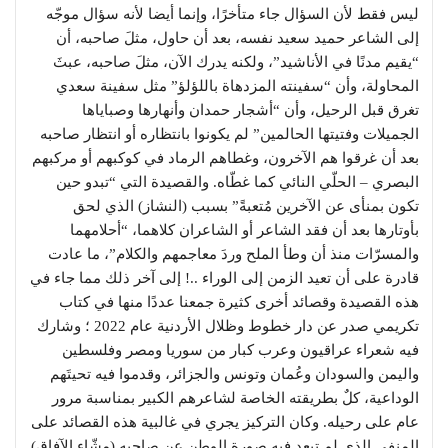
ليس فقط لأن السؤال جاء متأخرًا، وإنما أيضا لأنه سؤال موجّه
إلى الشاعر حميد سعيد نفسه، بعد أن حاول، مثلَ صاحبه، أن
“يقيم مدنًا في الأناشيد”، ولكنه يدرك الآن، مثلَ صاحبه، عبثَ
المحاولة، وأن “سفينته المزدهاة باللؤلؤ” مثل سفينة سعدي
تغرق قبل الرحيل، وأن “أشجار حمدان وأنهارها وصباياها
الجميلات وفتيتها الحالمين” لم يكونوا بانتظاره أو انتظار صاحبه
بعد أن غرقوا هم الآخرون، وغطاهم الرماد في كوكبهم أو مركبهم
البصري – الحلّي النائي كما غطّاه. والقصيدة التي “تبدو حين
تكون بمنأى عن الآخرين مُتعبةً” بسبب (النشاز) الذي لحق
بأوتارها بعد أن فقد الشاعر أو الشاعران كلاهما، “أحلامهما
والمسرّات منذ أن وطأ الملح وردَ معاجمهم والكلام”، ما عادت
قادرة على أن تعيد الزمن إلى الوراء ..! إلى آخر ذلك مما جاء في
هذه القصيدة وقصائد أخرى كثيرة جمعنا عددًا منها في كتاب
تكريمي صدر عن دار خطوط وظلال الأردنية عام 2022 ؛ وشارك
فيه شعراء عراقيون وعرب كبار من سوريا ومصر وفلسطين
واليمن والسودان وعُمان وتونس والجزائر، وقدموا فيه تحيتَهم
الوداعية، كلٌ بطريقته الخاصة لشاعرهم الكبير بمناسبة مرور
عام على رحيله. وكان التركيز يجري في غالبية هذه القصائد على
المنفى الذي لم تبعد فيه صورة الوطن عن صاحبه (مشّاء الآفاق)