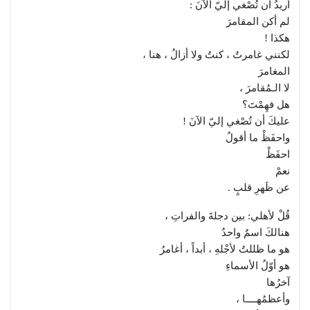
أريدُ أن تُصْغي إليّ الآنَ :
لم أكن المقامرَ
هكذا !
لكنني غامرتُ ، كنتُ ولا أزالُ ، هنا ،
المغامرَ
لا الـمُقامرَ ،
هل فهِمْتَ؟
عليكَ أن تُصْغي إليّ الآنَ !
واحفَظْ ما أقولُ
احفَظْ
نعمْ
عن ظَهرِ قلبٍ .
قُلْ لأهلي: بين دجلةَ والفراتِ ،
هنالكَ اسمٌ واحدٌ
هو ما ظللتُ لأجْلهِ ، أبداً ، أغامرُ
هو أوّلُ الأسماءِ
آخرُها
وأعظمُهــــا ،