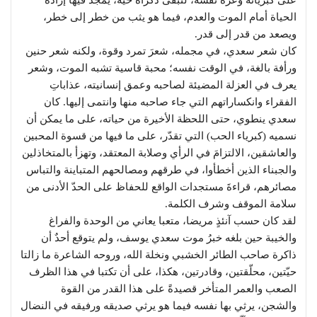
الحياة أمام الموت والعدم، فيما هو يثب من خطر إلى خطر،
ويصعد من قدر إلى قدر.
كان شعر سعدي، في مجمله، شعرَ تمرد وقوة، ولكنه شعر حنين
ورأفة بالغة، في الوقت نفسه؛ محبة قاسية تشبه الموت، وشعر
يعرف في العزلة المضيئة لصاحبه وعمق إنسانيته، عذاباتِ
الفقراء وانكساراتهم التي جاء صاحبه منها وانتمى إليها. كان
سعدي ينطوي، حتى اللحظة الأخيرة من حياته، على ما يمكن أن
نسميه (كبرياء الحب) التي تقدّر، على ما فيها من قسوة المحبين
والعاشقين، الالتزامَ في الرأي وصلابة المعتقد، وتهزأ بالمتخاذلين
والجبناء الذين أخطأوا، في طرقهم ومصالحهم المتباينة والتباس
مصائرهم، قراءةَ مستجدات الواقع للحفاظ على الحدّ الأدنى من
سلامة الموقف وشرف الكلمة.
لقد كان حسب آنئذٍ مريضا، متعبا يعاني من الوحدة والفراغ
والخيبة حين بلغه خبرُ موت سعدي يوسف، ولم يتوقع أحدٌ أن
ذاكرة صاحب الطائر الخشبي ونخلة الله، وروحه الشاعرة ما زالتا
حيّتين، محلّقتين، وقادرتين، هكذا، على أن تكتبا في هذا الظرف
الصعب والعمر المتأخر قصيدةً على هذا القدر من القوة
والشجن، يرثي بها نفسه فيما هو يرثي صديقه ورفيقه في النضال