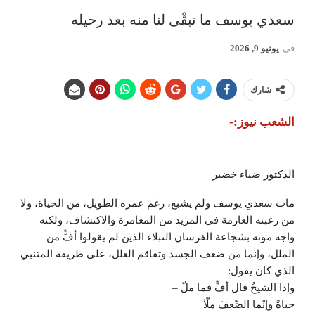
سعدي يوسف ما تبقْى لنا منه بعد رحيله
في
يونيو 9, 2026
شارك
الشعب نيوز:-
الدكتور ضياء خضير
مات سعدي يوسف ولم يشبع، رغم عمره الطويل، من الحياة، ولا
من رغبته العارمة في المزيد من المغامرة والاكتشاف، ولكنه
واجه موته بشجاعة الفرسان النبلاء الذين لم يقولوا أفٍّ من
الملل، وإنما من ضعف الجسد وتفاقم العلل، على طريقة المتنبي
الذي كان يقول:
وإذا الشيخُ قال أفٍّ فما ملّ –
حياةً وإنّما الضّعفَ ملّاَ