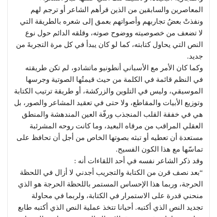
المعاصرين والسابقين من الذين قرأهم الشاعر أو ترجم لهم
ونفذتْ بعضُ تجاربهم وأصواتهم بعمق إلى شعره بالطريقة التي
لا تضعف من خصوصيته ووضوح صوته، وقلقه الدائم حول نوع
النص التي يحاول كتابته، كما لو كان يبدأ في كل مرة التجربةَ من
جديد.
وكما كان الأمر مع الأسباني أنطونيو ماتشادو، لم تكن طريقته
في النظم قائمة في الكلمة من حيث قيمتُها الصوتية وجرسها
الموسيقي، وليس في التلوين والزركشة، أو طريقة ترتيب الكتابة
وتوزيع الأبيات والمقاطع، ولا حتى في تعقيد المشاعر والصور، بل
هي في خفقة القلب المنجذب ورفّة العين المندهشة والمنطق
العقلي المراقب من مرقاه البعيد، وما كانت روحه المشرئبة
مستعدة أن تعطيه أو تبثه بصوتها الخاص من أجل أن تحافظ على
تماسّها مع هذا الكون الفسيح.
وقد ذكر الشاعر نفسه في أحد اللقاءات أنه :
“بعد نصف قرن من الكتابة والتجريب أجدني لا أزال في اللحظة
الحرجة، وربما هذا الإحساس المستمر باللحظة الحرجة هو الذي
منحني قدرة على الاستمرار في الكتابة، ولربما في محاولة
تجديد النص الذي أكتبه. أحيانا تتخذ عملية النص الذي أكتبه طابع