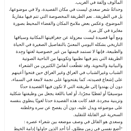
المألوف وإلفة في الغريب.
وحداثةُ شعر سعدي ليست في مكان القصيدة، ولا في موضوعها،
بل في الطريقة.. نعم الطريقة المخصوصة التي تتم فيها مقاربةُ
الموضوع، وعكس بعض ملامح المكان والفضاء المحيط بصورة
مغايرة في كل مرة.
ومع أنها قصيدة ليست معزولة عن جغرافيتها المكانية وسياقها
التاريخي بشكله اليومي المعنيّ بالتفاصيل الصغيرة في الحياة
والطبيعة، فإنها لا تستمد قيمتها من غير خصوصية لغتها وجِدة
الطريقة التي يتم فيها نظمها وتكوينها من الناحية الصوتية
والبيانية والنحوية. وقد تقطّعت أنفاسُ الكثيرين من الشعراء
الشباب وغيرالشباب في العراق وغير العراق حين فتحوا أعينهم
على إشعاع قصيدته، كما يفتحونها على نجمة لامعة في السماء،
دون أن يهتدوا إلى طريقته التي لا تكون فيها القصيدة حدثًا
موسيقيًا أو لفظيًا مجرّدا، أو لعبا باللغة يجعل من وظيفتها شكلية
وتزينية مجردة. فقد كانت هذه القصيدة حدثا لغويًا ينطوي بنفسه
على موضوعه ويدل عليه، دون أن يفصح عن سره وخلطته
السحرية غير القابلة للتقليد.
وسعدي هو القائل في وصف موضعه بين شعراء عصره :
“أضع نفسي في زمن مطلق، أنا أحد الذين حاولوا إدامة الخيط