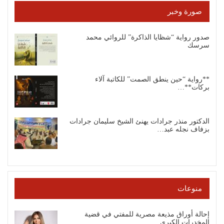
صورة وخبر
صدور رواية “شظايا الذاكرة” للروائي محمد
سرسك
**رواية “حين ينطق الصمت” للكاتبة آلاء
بركات**…
الدكتور منذر جرادات يهنئ الشيخ سليمان جرادات
بزفاف نجله عبد…
منوعات
إحالة أوراق مذيعة مصرية للمفتي في قضية
المخدرات الكبرى