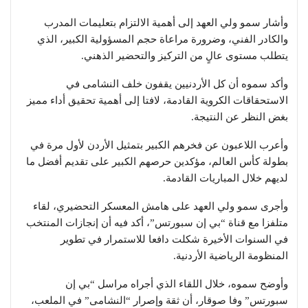
وأشار سمو ولي العهد إلى أهمية الالتزام بتعليمات المدرب
والكادر الفني، وضرورة مراعاة حجم المسؤولية الكبير، الذي
يتطلب مستوى عالٍ من التركيز والتحضير الذهني.
وأكد سموه أن كل الأردنيين يقفون خلف النشامى في
الاستحقاقات الكروية القادمة، لافتا إلى أهمية تحقيق أداء مميز
بغض النظر عن النتيجة.
وأعرب اللاعبون عن فخرهم الكبير بتمثيل الأردن لأول مرة في
بطولة كأس العالم، مؤكدين حرصهم الكبير على تقديم أفضل ما
لديهم خلال المباريات القادمة.
وأجرى سمو ولي العهد على هامش المعسكر التحضيري، لقاء
متلفزا مع قناة “بي إن سبورتس”، أكد فيه أن إنجازات المنتخب
في السنوات الأخيرة شكلت دافعا للاستمرار في تطوير
المنظومة الرياضية الأردنية.
وأوضح سموه، خلال اللقاء الذي أجراه مراسل “بي إن
سبورتس” وفا صوقار، أن ثقة وإصرار “النشامى” في الملعب،