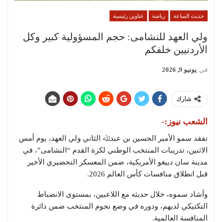
حديث الساعة
رياضة
عناوين رئيسية
ولي العهد للنشامى: حجم المسؤولية كبير وكل
الأردنيين خلفكم
في
يونيو 9, 2026
شارك
الشعب نيوز:-
تفقد سمو الأمير الحسين بن عبدﷲ الثاني ولي العهد، يوم أمس
الاثنين، تدريبات المنتخب الوطني لكرة القدم “النشامى”، في
مدينة سان دييغو الأمريكية، ضمن المعسكر التحضيري الأخير
قبل انطلاق منافسات كأس العالم 2026.
وأشاد سموه، خلال حديثه مع اللاعبين، بمستوى الانضباط
التكتيكي لديهم، ودوره في وضع نجوم المنتخب ضمن دائرة
المنافسة العالمية.