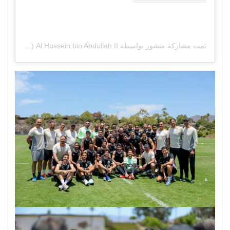
تمت مشاركة منشور بواسطة ‏‎Al Hussein bin Abdullah II‎‏ (@‏‎alhusseinjo‎‏)