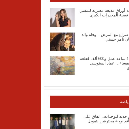
ة أوراق مذيعة مصرية للمفتي
قضية المخدرات الكبرى
صراع مع المرض .. وفاة والد
ان تامر حسني
1200 ساعة عمل و600 ألف قطعة
فساء… عماد السنوسي
ي…
ياضة
جديد للوحدات.. اتفاق على
التعاقد مع 4 محترفين بتمويل
…