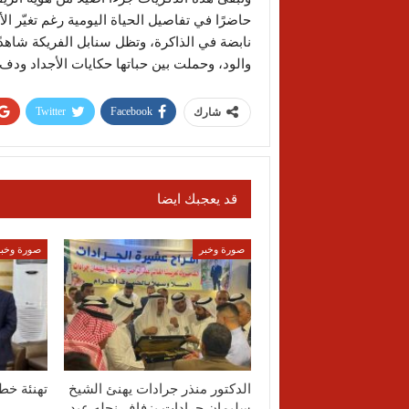
حاضرًا في تفاصيل الحياة اليومية رغم تغيّر ا
نابضة في الذاكرة، وتظل سنابل الفريكة شاهدً
والود، وحملت بين حباتها حكايات الأجداد ودفء
Twitter
Facebook
شارك
قد يعجبك ايضا
صورة وخبر
صورة وخبر
الدكتور منذر جرادات يهنئ الشيخ
تهنئة خط
سليمان جرادات بزفاف نجله عبد