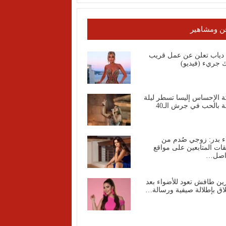
ن ومشاهير
ا دياب تعلن عن عمل قريب
 جريء (فيديو)
ة الإحساس إليسا تسطر ليلة
ة بالحب في جرش الـ40
ء بدر: زوجي صُدم من
قات المتابعين على مواقع
واصل…
ين طافش تعود للأضواء بعد
اق بإطلالة صيفية ورسالة…