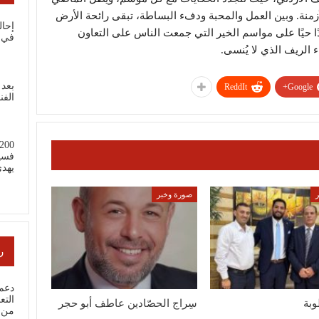
لأزمنة. وبين العمل والمحبة ودفء البساطة، تبقى رائحة الأرض
إحال
ا حيًا على مواسم الخير التي جمعت الناس على التعاون
في 
 الريف الذي لا يُنسى.
بعد 
ReddIt
Google+
الفن
فسي
يهد
صورة وخبر
ر
دعم 
وبة
سِراج الحصّادين عاطف أبو حجر
من