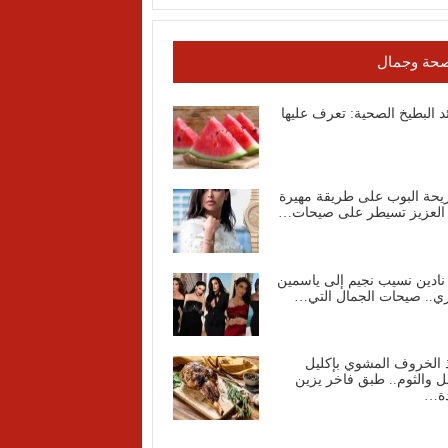
حة وجمال
د البطيخ الصحية: تعرف عليها
يحة البوب على طريقة مهيرة
 العزيز تسيطر على صيحات…
نادين نسيب نجيم إلى ياسمين
ي.. صيحات الجمال التي…
 الخروف المشوي بإكليل
ل والثوم.. طبق فاخر يزين
دة…