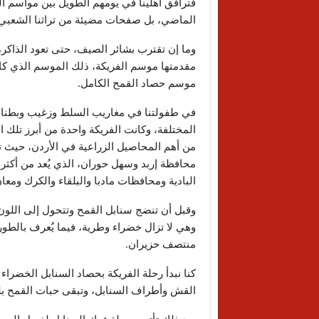
فترافق أهلينا في يومهم الطويل بين مواسم 
الماضي، بل صفحات مضيئة من تراثنا الشعبي و
وما إن تقترب بشائر الصيف، حتى تعود الذاكرة
مقدمتها موسم الفريكة، ذلك الموسم الذي كا
موسم حصاد القمح الكامل.
في طفولتنا في مغاريب السلط وزغيب وبطنا، اع
المختلفة، وكانت الفريكة واحدة من أبرز تلك ال
من أهم المحاصيل الزراعية في الأردن، حيث 
محافظة إربد وسهل حوران، الذي يُعد من أكثر
البادية ومحافظات مادبا والبلقاء والكرك ومعان
وقبل أن تنضج سنابل القمح وتتحول إلى اللون
وهي لا تزال خضراء وطرية، فيما يُعرف بالطور
منتصف حزيران.
كنا نبدأ رحلة الفريكة بحصاد السنابل الخضرا
القش وأطراف السنابل، وتبقى حبات القمح بلو