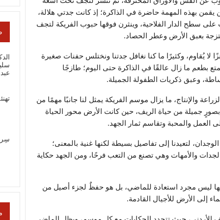
وب عن القش والأوراق المحترقة، ثم تُنشر لتجف تحت أشعة
قمن بهذه المهمة حاضرة في الذاكرة؛ إذ كانت جدتي هلالة،
 على سطح الدار الفلاحية، وينثرن فوقها حبوب الفريكة لتجف
ص
ممتزجة بعبق الأرض وعطر الحصاد.
ا لا يُقاوم، وكثيرًا ما كنا نغافل جدتنا ونختلس حفنات صغيرة
الدك
سلي
تع بطعم ما زال عالقًا في الذاكرة حتى اليوم؛ طازجًا
عبد
ساطة، وعبق ذكريات الطفولة الجميلة.
تهنئ
عة والإنتاج، ما يزال موسم الفريكة يمثل لنا جانبًا مهمًا من
بصورٍ جميلة من حياة الريف، حين كانت الأرض محور الحياة
 العمل والمحبة وتقاسم ثمار الجهد.
سِر
وجدان، لتعيدنا إلى تفاصيل بسيطة لكنها غنية بالمعنى؛
لجدات والأمهات وهي تصنع من التعب فرحًا، ومن الجهد حكاية
قها ليس مجرد استعادة للماضي، بل هو حفظٌ لجزء أصيل من
تماء إلى الأرض للأجيال القادمة.
م
لريف الأردني، حيث تتجدد الحكايات مع كل موسم، ويظل الماضي