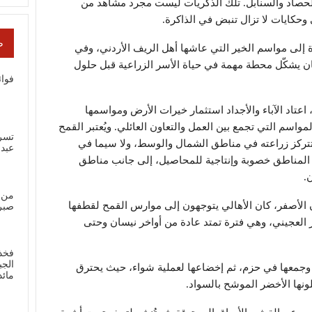
الحصاد والسنابل. تلك الذكريات ليست مجرد مشاهد من
حكايات لا تزال تنبض في الذاكرة.
ص
 إلى مواسم الخير التي عاشها أهل الريف الأردني، وفي
ن يشكّل محطة مهمة في حياة الأسر الزراعية قبل حلول
فوائ
تاد الآباء والأجداد استثمار خيرات الأرض ومواسمها
مواسم التي تجمع بين العمل والتعاون العائلي. ويُعتبر القمح
تسر
تتركز زراعته في مناطق الشمال والوسط، ولا سيما في
عبد
 المناطق خصوبة وإنتاجية للمحاصيل، إلى جانب مناطق
.
من 
 الأصفر، كان الأهالي يتوجهون إلى موارس القمح لقطفها
صبر
 العجيني، وهي فترة تمتد عادة من أواخر نيسان وحتى
فخذ
الجب
ء وجمعها في حزم، ثم إخضاعها لعملية شواء، حيث يحترق
مائ
نها الأخضر الموشح بالسواد.