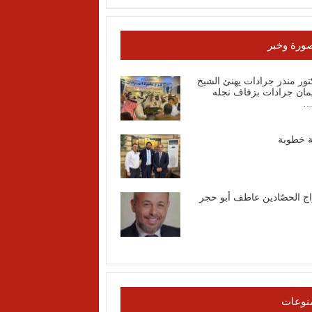
ورة وخبر
تور منذر جرادات يهنئ الشيخ
مان جرادات بزفاف نجله
…
ة خطوبة
اج الحصّادين عاطف أبو حجر
نوعات