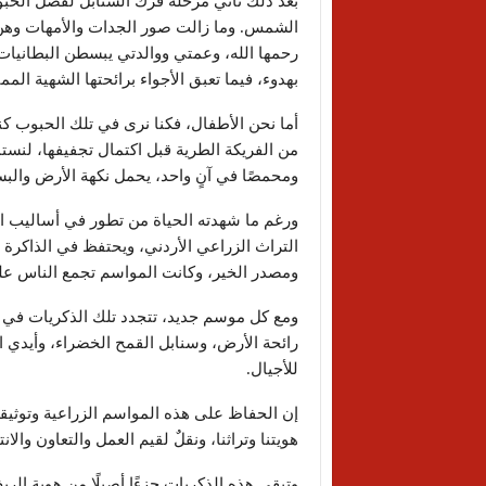
بعد ذلك تأتي مرحلة فرك السنابل لفصل الحب
الشمس. وما زالت صور الجدات والأمهات وهن ي
رحمها الله، وعمتي ووالدتي يبسطن البطانيات
بهدوء، فيما تعبق الأجواء برائحتها الشهية ال
أما نحن الأطفال، فكنا نرى في تلك الحبوب كنزً
من الفريكة الطرية قبل اكتمال تجفيفها، لنستم
ومحمصًا في آنٍ واحد، يحمل نكهة الأرض والب
ورغم ما شهدته الحياة من تطور في أساليب الزرا
التراث الزراعي الأردني، ويحتفظ في الذاكرة 
ومصدر الخير، وكانت المواسم تجمع الناس على
ومع كل موسم جديد، تتجدد تلك الذكريات في ال
رائحة الأرض، وسنابل القمح الخضراء، وأيدي ا
للأجيال.
إن الحفاظ على هذه المواسم الزراعية وتوثي
هويتنا وتراثنا، ونقلٌ لقيم العمل والتعاون والان
وتبقى هذه الذكريات جزءًا أصيلًا من هوية ا