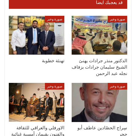
قد يعجبك ايضا
صورة وخبر
صورة وخبر
الدكتور منذر جرادات يهنئ
تهنئة خطوبة
الشيخ سليمان جرادات بزفاف
نجله عبد الرحمن
صورة وخبر
صورة وخبر
سِراج الحصّادين عاطف أبو
الاورفلي والعراقي للثقافة
حجر
والفنون يقيمان أمسية غنائية