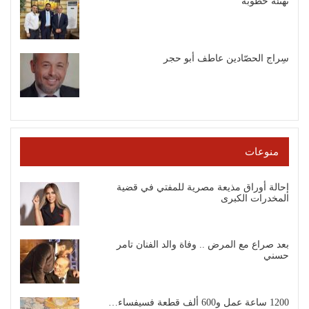
تهنئة خطوبة
سِراج الحصّادين عاطف أبو حجر
منوعات
إحالة أوراق مذيعة مصرية للمفتي في قضية
المخدرات الكبرى
بعد صراع مع المرض .. وفاة والد الفنان تامر
حسني
1200 ساعة عمل و600 ألف قطعة فسيفساء…