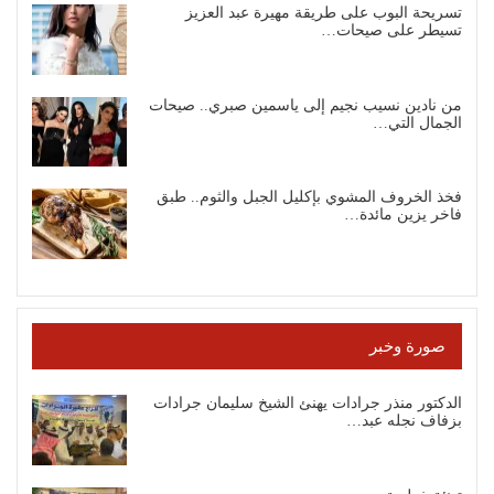
تسريحة البوب على طريقة مهيرة عبد العزيز
تسيطر على صيحات…
من نادين نسيب نجيم إلى ياسمين صبري.. صيحات
الجمال التي…
فخذ الخروف المشوي بإكليل الجبل والثوم.. طبق
فاخر يزين مائدة…
صورة وخبر
الدكتور منذر جرادات يهنئ الشيخ سليمان جرادات
بزفاف نجله عبد…