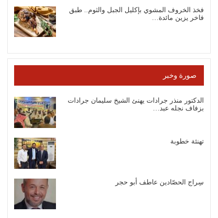
فخذ الخروف المشوي بإكليل الجبل والثوم.. طبق
فاخر يزين مائدة…
صورة وخبر
الدكتور منذر جرادات يهنئ الشيخ سليمان جرادات
بزفاف نجله عبد…
تهنئة خطوبة
سِراج الحصّادين عاطف أبو حجر