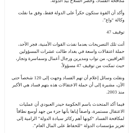
مكافحة الفساد، وحصر السلاح بيد الدولة.
وأكد أن القوة ستكون حكراً على الدولة فقط، وفق ما نقلت
وكالة “واع”.
توقيف 47
أتت تلك التصريحات بعدما نفذت القوات الأمنية، فجر الأحد،
حملة اعتقالات واسعة في بغداد طالت عشرات المسؤولين
العراقيين، من نواب ومديرين ورجال أعمال وسماسرة وتجار،
حيث تمكنت من توقيف 47 مسؤولاً.
ونقلت وسائل إعلام أن تهم الفساد وجهت إلى 120 شخصاً حتى
الآن، مشيرة إلى أن حملة الاعتقالات هذه بتهم فساد هي الأكبر
منذ 2003.
فيما أكد المتحدث باسم الحكومة حيدر العبودي أن عمليات
الاعتقال مستمرة، واصفاً إياها بأنها جزء من جهد أوسع نطاقاً
لمكافحة الفساد “كونها أهم ركائز سيادة الدولة” الرامية إلى
تعزيز مؤسسات الدولة “للحفاظ على المال العام”.