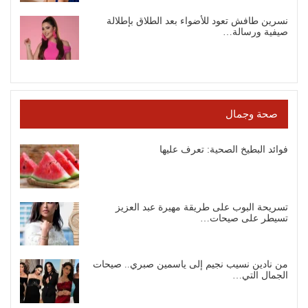
نسرين طافش تعود للأضواء بعد الطلاق بإطلالة
صيفية ورسالة…
صحة وجمال
فوائد البطيخ الصحية: تعرف عليها
تسريحة البوب على طريقة مهيرة عبد العزيز
تسيطر على صيحات…
من نادين نسيب نجيم إلى ياسمين صبري.. صيحات
الجمال التي…