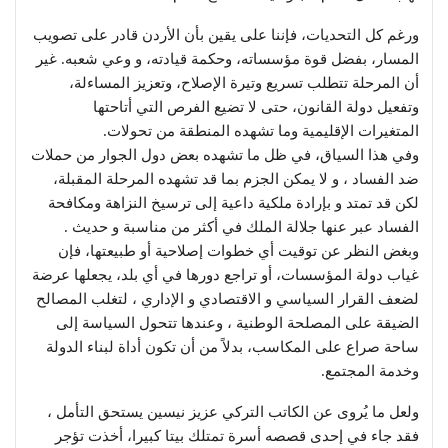
ورغم كل التحديات، فإننا على يقين بأن الأردن قادر على تصويب
المسار، بفضل قوة مؤسساته، وحكمة قيادته، و وعي شعبه. غير
أن المرحلة تتطلب تسريع وتيرة الإصلاح، وتعزيز المساءلة،
وتفعيل دولة القانون، حتى لا تضيع الفرص التي أتاحتها
المتغيرات الإقليمية وما تشهده المنطقة من تحولات.
وفي هذا السياق، في ظل ما تشهده بعض دول الجوار من حملات
ضد الفساد ، و لا يمكن الجزم بما قد تشهده المرحلة المقبلة،
لكن قد تمتد و بإرادة ملكية داعية إلى ترسيخ النزاهة ومكافحة
الفساد عبر عنها جلالة الملك في أكثر من مناسبة و حديث .
وبغض النظر عن توقيت أي خطوات إصلاحية أو طبيعتها، فإن
غياب دولة المؤسسات، أو تراجع دورها في أي بلد، يجعلها عرضة
لضعف القرار السياسي و الاقتصادي و الإداري ، لتغلب المصالح
الضيقة على المصلحة الوطنية ، وعندها تتحول السياسة إلى
ساحة صراع على المكاسب، بدلاً من أن تكون أداة لبناء الدولة
وخدمة المجتمع.
ولعل ما يُروى عن الكاتب التركي عزيز نيسين يستحق التأمل ،
فقد جاء في إحدى قصصه أسرة تمتلك بيتا كبيرا، أخذت تؤجر