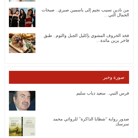
من نادين نسيب نجيم إلى ياسمين صبري.. صيحات
الجمال التي…
فخذ الخروف المشوي بإكليل الجبل والثوم.. طبق
فاخر يزين مائدة…
صورة وخبر
فرس النبي.. سعيد ذياب سليم
صدور رواية “شظايا الذاكرة” للروائي محمد
سرسك