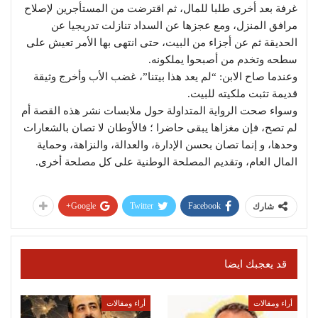
غرفة بعد أخرى طلبا للمال، ثم اقترضت من المستأجرين لإصلاح
مرافق المنزل، ومع عجزها عن السداد تنازلت تدريجيا عن
الحديقة ثم عن أجزاء من البيت، حتى انتهى بها الأمر تعيش على
سطحه وتخدم من أصبحوا يملكونه.
وعندما صاح الابن: “لم يعد هذا بيتنا”، غضب الأب وأخرج وثيقة
قديمة تثبت ملكيته للبيت.
وسواء صحت الرواية المتداولة حول ملابسات نشر هذه القصة أم
لم تصح، فإن مغزاها يبقى حاضرا ؛ فالأوطان لا تصان بالشعارات
وحدها، و إنما تصان بحسن الإدارة، والعدالة، والنزاهة، وحماية
المال العام، وتقديم المصلحة الوطنية على كل مصلحة أخرى.
Google+
Twitter
Facebook
شارك
قد يعجبك ايضا
أراء ومقالات
أراء ومقالات