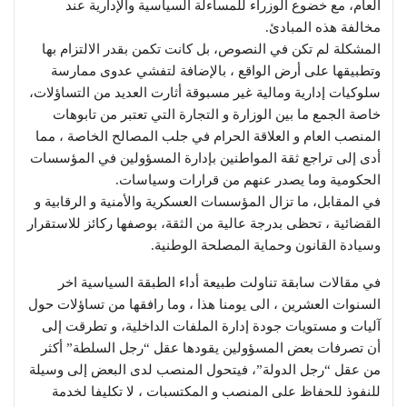
العام، مع خضوع الوزراء للمساءلة السياسية والإدارية عند
مخالفة هذه المبادئ.
المشكلة لم تكن في النصوص، بل كانت تكمن بقدر الالتزام بها
وتطبيقها على أرض الواقع ، بالإضافة لتفشي عدوى ممارسة
سلوكيات إدارية ومالية غير مسبوقة أثارت العديد من التساؤلات،
خاصة الجمع ما بين الوزارة و التجارة التي تعتبر من تابوهات
المنصب العام و العلاقة الحرام في جلب المصالح الخاصة ، مما
أدى إلى تراجع ثقة المواطنين بإدارة المسؤولين في المؤسسات
الحكومية وما يصدر عنهم من قرارات وسياسات.
في المقابل، ما تزال المؤسسات العسكرية والأمنية و الرقابية و
القضائية ، تحظى بدرجة عالية من الثقة، بوصفها ركائز للاستقرار
وسيادة القانون وحماية المصلحة الوطنية.
في مقالات سابقة تناولت طبيعة أداء الطبقة السياسية اخر
السنوات العشرين ، الى يومنا هذا ، وما رافقها من تساؤلات حول
آليات و مستويات جودة إدارة الملفات الداخلية، و تطرقت إلى
أن تصرفات بعض المسؤولين يقودها عقل “رجل السلطة” أكثر
من عقل “رجل الدولة”، فيتحول المنصب لدى البعض إلى وسيلة
للنفوذ للحفاظ على المنصب و المكتسبات ، لا تكليفا لخدمة