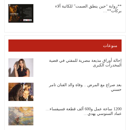
**رواية “حين ينطق الصمت” للكاتبة آلاء
بركات**…
منوعات
إحالة أوراق مذيعة مصرية للمفتي في قضية
المخدرات الكبرى
بعد صراع مع المرض .. وفاة والد الفنان تامر
حسني
1200 ساعة عمل و600 ألف قطعة فسيفساء…
عماد السنوسي يهدي…