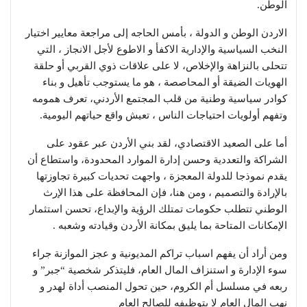
الوطن.
الاردن الوطن و الدولة ، بأمس الحاجه إلى مراجعة معايير اختيار
النخب السياسية والإدارية الاكفأ و الاطوع لأجل الانجاز ، التي
تتحلى بالنزاهة والإخلاص، لا على علاقات ذوي القربي أو حلقة
الهويات الضيقة أو المحاصصة ، هو ما يستوجب تأهيل و بناء
كوادر سياسية وطنية من قلب المجتمع الأردني، تعرف همومه
وتفهم أولويات احتياجات الناس ، تعيش واقع حياتهم اليومية.
أما على الصعيد الاقتصادي، لقد بني الأردن عبر عقود على
الشراكة والتعددية وحسن إدارة الموارد المحدودة، واستطاع أن
يقدم نموذجا للدولة المعجزة ، واجهت تحديات كبيرة تجاوزتها
بالإرادة والتصميم ، ومن هنا، فإن المحافظة على هذا الإرث
الوطني تتطلب حكومات تمتلك الرؤية والإبداع، تحسن استثمار
الإمكانات المتاحة بما يليق بمكانة الأردن وقيادته وشعبه .
ومن أراد أن يفهم اسباب تراكم المديونية و عجز الموازنة جراء
سوء الإدارة و استنزاف المال العام، فليتذكر شخصية “جبر” و
ربعه في مسلسل أم الكروم، حين تحول المنصب أداة لهدر و
نهب المال العام لا بتوظيفه للصالح العام